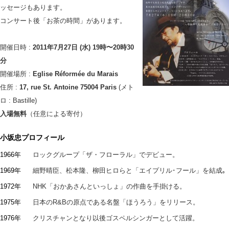
ッセージもあります。
コンサート後「お茶の時間」があります。
開催日時 :
2011年7月27日 (水) 19時〜20時30
分
開催場所 :
Eglise Réformée du Marais
住所 :
17, rue St. Antoine 75004 Paris
(メト
ロ : Bastille)
入場無料
（任意による寄付）
小坂忠プロフィール
1966年
ロックグループ「ザ・フローラル」でデビュー。
1969年
細野晴臣、松本隆、柳田ヒロらと「エイプリル･フール」を結成｡
1972年
NHK「おかあさんといっしょ」の作曲を手掛ける。
1975年
日本のR&Bの原点である名盤「ほうろう」をリリース。
1976年
クリスチャンとなり以後ゴスペルシンガーとして活躍。