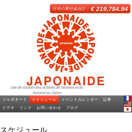
€ 219,784.94
只今の寄付金合計：
JAPONAIDE
site de soutien des victimes de séismes et du
tsunami au Japon
ジャポネード
スケジュール
イベントカレンダー
記事
Fren
ビデオ
リンク
お問い合わせ
ブログ
Engl
日本
スケジュール