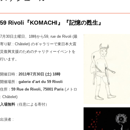
語
7
59 Rivoli『KOMACHI』『記憶の甦生』
7月30日土曜日、18時から59, rue de Rivoli (最
寄り駅 : Châtelet) のギャラリーで東日本大震
災復興支援のためのチャリティーイベントを
行います。
開催日時 :
2011年7月30日 (土) 18時
開催場所 :
galerie d’art du 59 Rivoli
住所：
59 Rue de Rivoli, 75001 Paris
(メトロ
: Châtelet)
入場無料
（任意による寄付）
出演者 :