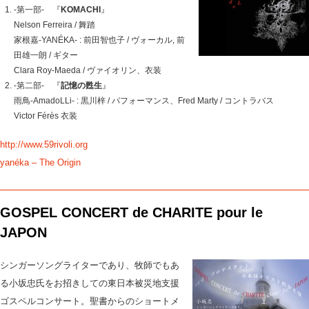
-第一部- 『
KOMACHI
』
Nelson Ferreira / 舞踏
家根嘉-YANÉKA- : 前田智也子 / ヴォーカル, 前
田雄一朗 / ギター
Clara Roy-Maeda / ヴァイオリン、衣装
-第二部- 『
記憶の甦生
』
雨鳥-AmadoLLi- : 黒川梓 / パフォーマンス、Fred Marty / コントラバス
Victor Férès 衣装
http://www.59rivoli.org
yanéka – The Origin
GOSPEL CONCERT de CHARITE pour le
JAPON
シンガーソングライターであり、牧師でもあ
る小坂忠氏をお招きしての東日本被災地支援
ゴスペルコンサート。聖書からのショートメ