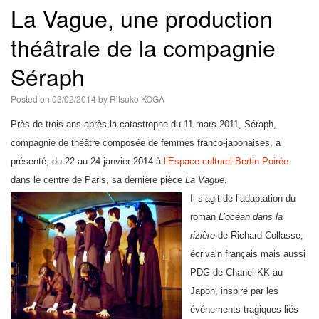
La Vague, une production
語
théâtrale de la compagnie
Séraph
Posted on
03/02/2014
by
Ritsuko KOGA
Près de trois ans après la catastrophe du 11 mars 2011, Séraph,
compagnie de théâtre composée de femmes franco-japonaises, a
présenté, du 22 au 24 janvier 2014 à
l’Espace culturel Bertin Poirée
dans le centre de Paris, sa dernière pièce
La Vague
.
Il s’agit de l’adaptation du
roman
L’océan dans la
rizière
de Richard Collasse,
écrivain français mais aussi
PDG de Chanel KK au
Japon, inspiré par les
événements tragiques liés