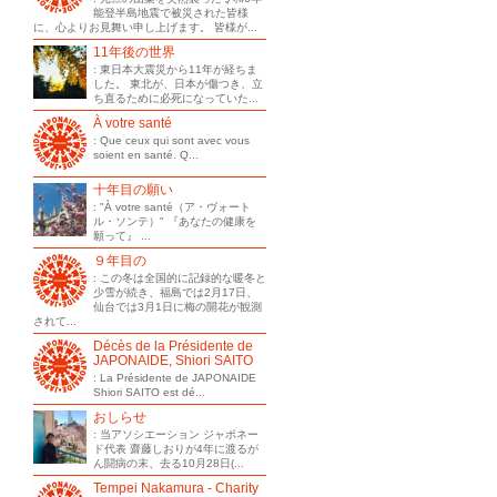
能登半島地震で被災された皆様
に、心よりお見舞い申し上げます。 皆様が...
11年後の世界
: 東日本大震災から11年が経ちま
した。 東北が、日本が傷つき、立
ち直るために必死になっていた...
À votre santé
: Que ceux qui sont avec vous
soient en santé. Q...
十年目の願い
: "À votre santé（ア・ヴォート
ル・ソンテ）" 『あなたの健康を
願って』 ...
９年目の
: この冬は全国的に記録的な暖冬と
少雪が続き、福島では2月17日、
仙台では3月1日に梅の開花が観測
されて...
Décès de la Présidente de
JAPONAIDE, Shiori SAITO
: La Présidente de JAPONAIDE
Shiori SAITO est dé...
おしらせ
: 当アソシエーション ジャポネー
ド代表 齋藤しおりが4年に渡るが
ん闘病の末、去る10月28日(...
Tempei Nakamura - Charity