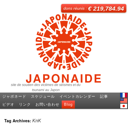
€ 219,784.94
dons réunis :
JAPONAIDE
site de soutien des victimes de séismes et du
tsunami au Japon
ジャポネード
スケジュール
イベントカレンダー
記事
Fren
ビデオ
リンク
お問い合わせ
Blog
Engl
日本
Tag Archives:
KnK