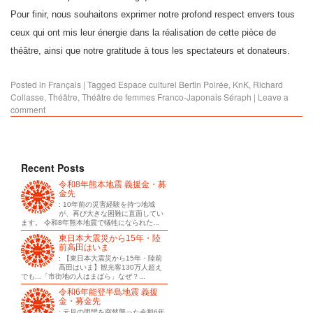
Pour finir, nous souhaitons exprimer notre profond respect envers tous
ceux qui ont mis leur énergie dans la réalisation de cette pièce de
théâtre, ainsi que notre gratitude à tous les spectateurs et donateurs.
Posted in
Français
|
Tagged
Espace culturel Bertin Poirée
,
KnK
,
Richard
Collasse
,
Théâtre
,
Théâtre de femmes Franco­‐Japonais Séraph
|
Leave a
comment
Recent Posts
令和8年熊本地震 義援金・募
金先
: 10年前の災害経験を持つ地域
が、再び大きな困難に直面してい
ます。 令和8年熊本地震で犠牲になられた...
東日本大震災から15年・陸
前高田はいま
: 【東日本大震災から15年・陸前
高田はいま】観光客130万人超え
でも...「市街地の人はまばら」なぜ？...
令和6年能登半島地震 義援
金・募金先
: 元旦の団欒を突然襲った令和6年