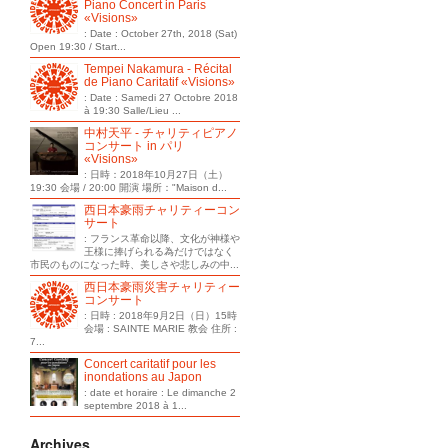
Piano Concert in Paris
«Visions»
: Date : October 27th, 2018 (Sat)
Open 19:30 / Start...
Tempei Nakamura - Récital
de Piano Caritatif «Visions»
: Date : Samedi 27 Octobre 2018
à 19:30 Salle/Lieu ...
中村天平 - チャリティピアノ
コンサート in パリ
«Visions»
: 日時：2018年10月27日（土）
19:30 会場 / 20:00 開演 場所："Maison d...
西日本豪雨チャリティーコン
サート
: フランス革命以降、文化が神様や
王様に捧げられる為だけではなく
市民のものになった時、美しさや悲しみの中...
西日本豪雨災害チャリティー
コンサート
: 日時 : 2018年9月2日（日）15時
会場 : SAINTE MARIE 教会 住所 :
7...
Concert caritatif pour les
inondations au Japon
: date et horaire : Le dimanche 2
septembre 2018 à 1...
Archives