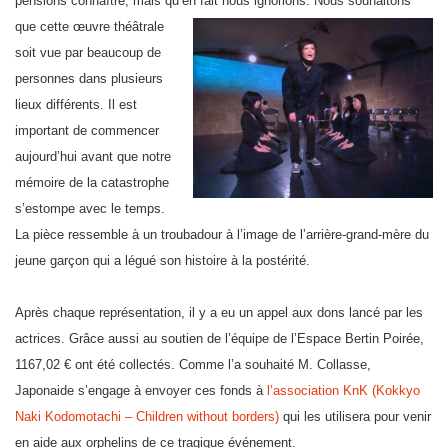
pensions connaître, mais qu’en fait nous ignorions.
Nous souhaitons
que cette œuvre théâtrale
soit vue par beaucoup de
personnes dans plusieurs
lieux différents. Il est
important de commencer
aujourd’hui avant que notre
mémoire de la catastrophe
s’estompe avec le temps.
La pièce ressemble à un troubadour à l’image de l’arrière-grand-mère du
jeune garçon qui a légué son histoire à la postérité.
Après chaque représentation, il y a eu un appel aux dons lancé par les
actrices. Grâce aussi au soutien de l’équipe de l’Espace Bertin Poirée,
1167,02 € ont été collectés. Comme l’a souhaité M. Collasse,
Japonaide s’engage à envoyer ces fonds à
l’association KnK (Kokkyo
Naki Kodomotachi – Children without borders)
qui les utilisera pour venir
en aide aux orphelins de ce tragique événement.