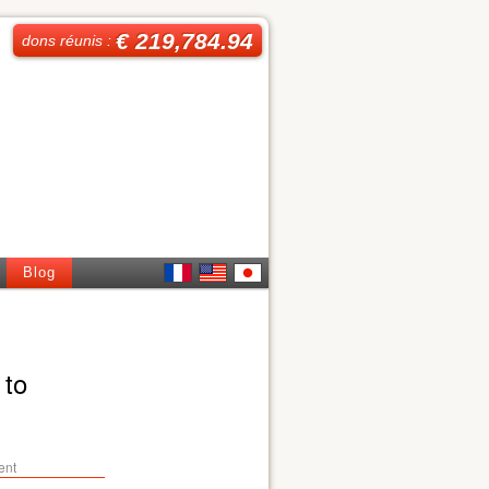
€ 219,784.94
dons réunis :
Blog
French
English
日本
語
 to
ent