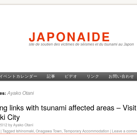
JAPONAIDE
site de soutien des victimes de séismes et du tsunami au Japon
イベントカレンダー
記事
ビデオ
リンク
お問い合わせ
ves:
Ayako Otani
ng links with tsunami affected areas – Visit
ki City
2012
by
Ayako Otani
|
Tagged
Ishinomaki
,
Onagawa Town
,
Temporary Accommodation
|
Leave a comm