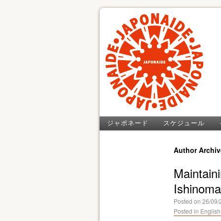
ジャポネード
スケジュール
Author Archi
Maintaini
Ishinoma
Posted on
26/09/
Posted in
English