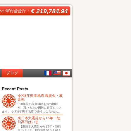
€ 219,784.94
今の寄付金合計：
ブログ
French
English
日本
Recent Posts
令和8年熊本地震 義援金・募
語
金先
: 10年前の災害経験を持つ地域
が、再び大きな困難に直面してい
ます。 令和8年熊本地震で犠牲になられた...
東日本大震災から15年・陸
前高田はいま
: 【東日本大震災から15年・陸前
高田はいま】観光客130万人超え