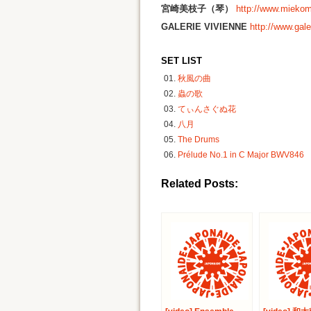
宮崎美枝子（琴）
http://www.miekom
GALERIE VIVIENNE
http://www.gale
SET LIST
秋風の曲
蟲の歌
てぃんさぐぬ花
八月
The Drums
Prélude No.1 in C Major BWV846
Related Posts: