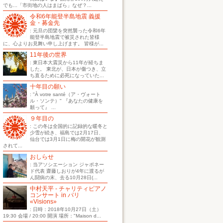
でも...「市街地の人はまばら」なぜ？...
令和6年能登半島地震 義援
金・募金先
: 元旦の団欒を突然襲った令和6年
能登半島地震で被災された皆様
に、心よりお見舞い申し上げます。 皆様が...
11年後の世界
: 東日本大震災から11年が経ちま
した。 東北が、日本が傷つき、立
ち直るために必死になっていた...
十年目の願い
: "À votre santé（ア・ヴォート
ル・ソンテ）" 『あなたの健康を
願って』 ...
９年目の
: この冬は全国的に記録的な暖冬と
少雪が続き、福島では2月17日、
仙台では3月1日に梅の開花が観測
されて...
おしらせ
: 当アソシエーション ジャポネー
ド代表 齋藤しおりが4年に渡るが
ん闘病の末、去る10月28日(...
中村天平 - チャリティピアノ
コンサート in パリ
«Visions»
: 日時：2018年10月27日（土）
19:30 会場 / 20:00 開演 場所："Maison d...