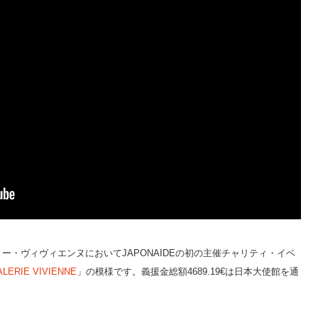
ラリー・ヴィヴィエンヌにおいてJAPONAIDEの初の主催チャリティ・イベ
ALERIE VIVIENNE
」の模様です。義援金総額4689.19€は日本大使館を通