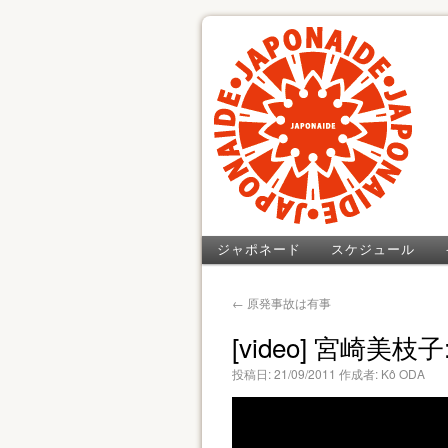
ジャポネード
スケジュール
←
原発事故は有事
[video] 宮崎美枝
投稿日:
21/09/2011
作成者:
Kô ODA