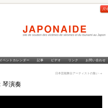
只
JAPONAIDE
site de soutien des victimes de séismes et du tsunami au Japon
イベントカレンダー
記事
ビデオ
リンク
お問い合わせ
日本芸能舞台アーティストの集い
→
子: 琴演奏