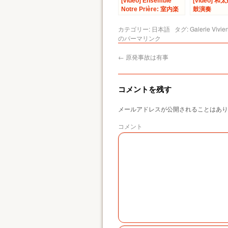
[video] Ensemble
[video] 和
Notre Prière: 室内楽
鼓演奏
コンサート
カテゴリー:
日本語
タグ:
Galerie Vivie
のパーマリンク
←
原発事故は有事
コメントを残す
メールアドレスが公開されることはあり
コメント