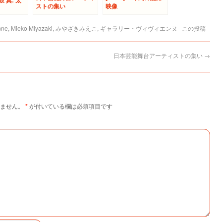
太鼓 真: 太
ストの集い
映像
nne
,
Mieko Miyazaki
,
みやざきみえこ
,
ギャラリー・ヴィヴィエンヌ
この投稿
日本芸能舞台アーティストの集い
→
ません。
*
が付いている欄は必須項目です