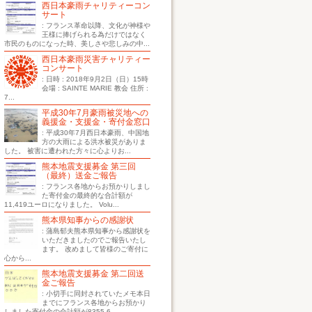
西日本豪雨チャリティーコン
サート
: フランス革命以降、文化が神様や
王様に捧げられる為だけではなく
市民のものになった時、美しさや悲しみの中...
西日本豪雨災害チャリティー
コンサート
: 日時 : 2018年9月2日（日）15時
会場 : SAINTE MARIE 教会 住所 :
7...
平成30年7月豪雨被災地への
義援金・支援金・寄付金窓口
: 平成30年7月西日本豪雨、中国地
方の大雨による洪水被災がありま
した。 被害に遭われた方々に心よりお...
熊本地震支援募金 第三回
（最終）送金ご報告
: フランス各地からお預かりしまし
た寄付金の最終的な合計額が
11,419ユーロになりました。 Volu...
熊本県知事からの感謝状
: 蒲島郁夫熊本県知事から感謝状を
いただきましたのでご報告いたし
ます。 改めまして皆様のご寄付に
心から...
熊本地震支援募金 第二回送
金ご報告
: 小切手に同封されていたメモ本日
までにフランス各地からお預かり
しました寄付金の合計額が8355.6...