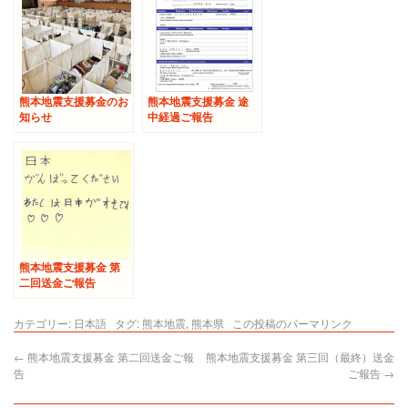
熊本地震支援募金のお
熊本地震支援募金 途
知らせ
中経過ご報告
熊本地震支援募金 第
二回送金ご報告
カテゴリー:
日本語
タグ:
熊本地震
,
熊本県
この投稿のパーマリンク
←
熊本地震支援募金 第二回送金ご報
熊本地震支援募金 第三回（最終）送金
告
ご報告
→