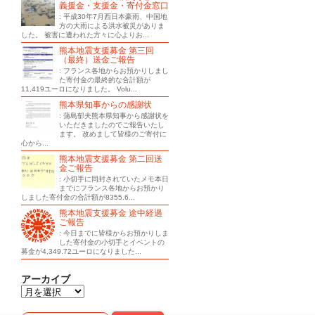
義援金・支援金・寄付金窓口
: 平成30年7月西日本豪雨、中国地
方の大雨による洪水被災がありま
した。 被害に遭われた方々に心よりお...
熊本地震支援募金 第三回
（最終）送金ご報告
: フランス各地からお預かりしまし
た寄付金の最終的な合計額が
11,419ユーロになりました。 Volu...
熊本県知事からの感謝状
: 蒲島郁夫熊本県知事から感謝状を
いただきましたのでご報告いたし
ます。 改めまして皆様のご寄付に
心から...
熊本地震支援募金 第二回送
金ご報告
: 小切手に同封されていたメモ本日
までにフランス各地からお預かり
しました寄付金の合計額が8355.6...
熊本地震支援募金 途中経過
ご報告
: 今日までに皆様からお預かりしま
した寄付金の小切手とイベントの
募金が4,349.72ユーロになりました...
アーカイブ