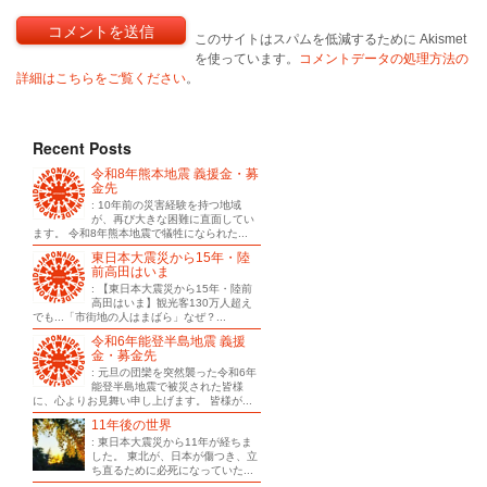
このサイトはスパムを低減するために Akismet
を使っています。
コメントデータの処理方法の
詳細はこちらをご覧ください
。
Recent Posts
令和8年熊本地震 義援金・募
金先
: 10年前の災害経験を持つ地域
が、再び大きな困難に直面してい
ます。 令和8年熊本地震で犠牲になられた...
東日本大震災から15年・陸
前高田はいま
: 【東日本大震災から15年・陸前
高田はいま】観光客130万人超え
でも...「市街地の人はまばら」なぜ？...
令和6年能登半島地震 義援
金・募金先
: 元旦の団欒を突然襲った令和6年
能登半島地震で被災された皆様
に、心よりお見舞い申し上げます。 皆様が...
11年後の世界
: 東日本大震災から11年が経ちま
した。 東北が、日本が傷つき、立
ち直るために必死になっていた...