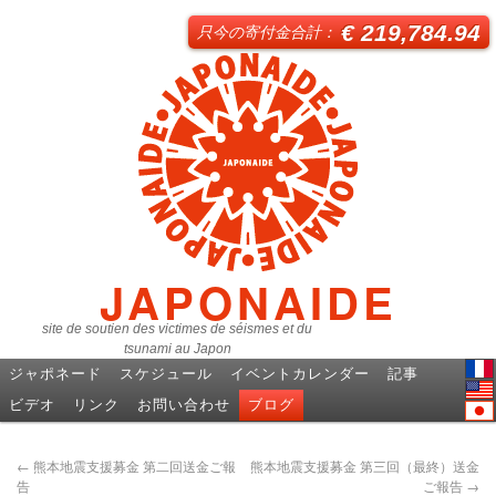
€ 219,784.94
只今の寄付金合計：
JAPONAIDE
site de soutien des victimes de séismes et du
tsunami au Japon
ジャポネード
スケジュール
イベントカレンダー
記事
Fren
ビデオ
リンク
お問い合わせ
ブログ
Engl
日本
←
熊本地震支援募金 第二回送金ご報
熊本地震支援募金 第三回（最終）送金
告
ご報告
→