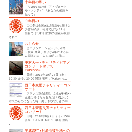
十年目の願い
: "À votre santé（ア・ヴォート
ル・ソンテ）" 『あなたの健康を
願って』 ...
９年目の
: この冬は全国的に記録的な暖冬と
少雪が続き、福島では2月17日、
仙台では3月1日に梅の開花が観測
されて...
おしらせ
: 当アソシエーション ジャポネー
ド代表 齋藤しおりが4年に渡るが
ん闘病の末、去る10月28日(...
中村天平 - チャリティピアノ
コンサート in パリ
«Visions»
: 日時：2018年10月27日（土）
19:30 会場 / 20:00 開演 場所："Maison d...
西日本豪雨チャリティーコン
サート
: フランス革命以降、文化が神様や
王様に捧げられる為だけではなく
市民のものになった時、美しさや悲しみの中...
西日本豪雨災害チャリティー
コンサート
: 日時 : 2018年9月2日（日）15時
会場 : SAINTE MARIE 教会 住所 :
7...
平成30年7月豪雨被災地への