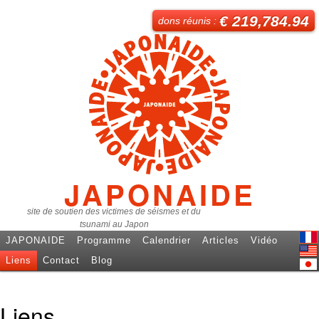
€ 219,784.94
dons réunis :
JAPONAIDE
site de soutien des victimes de séismes et du
tsunami au Japon
JAPONAIDE
Programme
Calendrier
Articles
Vidéo
Fren
Liens
Contact
Blog
Engl
日本
Liens