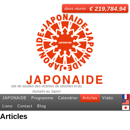
€ 219,784.94
dons réunis :
JAPONAIDE
site de soutien des victimes de séismes et du
tsunami au Japon
JAPONAIDE
Programme
Calendrier
Articles
Vidéo
Fren
Liens
Contact
Blog
Engl
Articles
日本