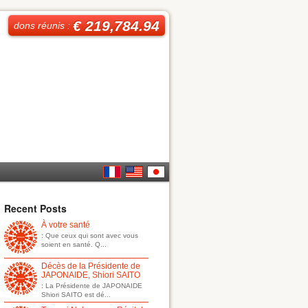
€ 219,784.94
dons réunis :
French
English
日本
Recent Posts
À votre santé
語
: Que ceux qui sont avec vous
soient en santé. Q...
Décès de la Présidente de
JAPONAIDE, Shiori SAITO
: La Présidente de JAPONAIDE
Shiori SAITO est dé...