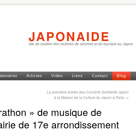
JAPONAIDE
site de soutien des victimes de séismes et du tsunami au Japon
alendrier
Articles
Vidéo
Liens
Contact
Blog
La première soirée des Concerts Solidarité Japon
à la Maison de la Culture du Japon à Paris
→
rathon » de musique de
irie de 17e arrondissement