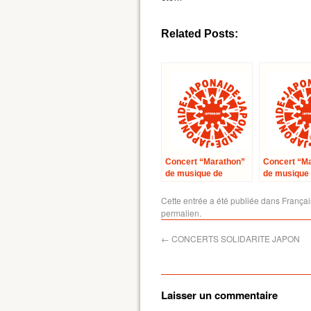
Related Posts:
Concert “Marathon”
Concert “M
de musique de
de musique
chambre : L’Eglise
chambre au
Saint-Merri
Conservatoi
Cette entrée a été publiée dans
Françai
Paris
permalien
.
←
CONCERTS SOLIDARITE JAPON
Laisser un commentaire