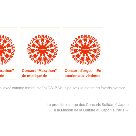
arathon”
Concert “Marathon”
Concert d’orgue – En
 de
de musique de
soutien aux victimes
chambre : Centre
du Séisme au Japon
re de
Culturel Franco-
–
s
, avec comme mot(s)-clef(s)
CSJP
. Vous pouvez la mettre en favoris avec
ce
Japonais
La première soirée des Concerts Solidarité Japon
à la Maison de la Culture du Japon à Paris
→