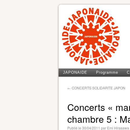
JAPONAIDE
Programme
C
←
CONCERTS SOLIDARITE JAPON
Concerts « ma
chambre 5 : Ma
Publié le
30/04/2011
par
Emi Hirasawa