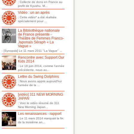
: Collecte de dons en France au
profit de Kyushu. M...
Vidéo : un an après
: Cette vidéo* a été réalisée
spécialement pour ...
La Bibliothèque nationale
de France présente -
Théâtre de Femmes Franco-
Japonais Séraph « La
Vague »
: [Synopsis] Le 11 mars 2011 "La Vague" ...
Rencontre avec Support Our
Kids 2014
: Le 18 juin 2014, comme l'année
précédente, nous av...
Lettre du Swing Dolphins
: Nous avons appris aujourd'hui
l'arrivée de la ...
[vidéo] 311 NEW MORNING
JAPAN
: Voici le vidéo résumé de 311
New Morning Japan...
Les renaissances - rapport
: Le 11 mars 2014 marquait la fin
de la troisième an...