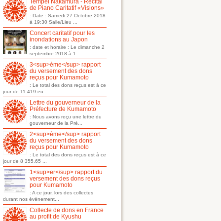
Tempei Nakamura - Récital
de Piano Caritatif «Visions»
: Date : Samedi 27 Octobre 2018
à 19:30 Salle/Lieu ...
Concert caritatif pour les
inondations au Japon
: date et horaire : Le dimanche 2
septembre 2018 à 1...
3<sup>ème</sup> rapport
du versement des dons
reçus pour Kumamoto
: Le total des dons reçus est à ce
jour de 11 419 eu...
Lettre du gouverneur de la
Préfecture de Kumamoto
: Nous avons reçu une lettre du
gouverneur de la Pré...
2<sup>ème</sup> rapport
du versement des dons
reçus pour Kumamoto
: Le total des dons reçus est à ce
jour de 8 355.65 ...
1<sup>er</sup> rapport du
versement des dons reçus
pour Kumamoto
: A ce jour, lors des collectes
durant nos évènement...
Collecte de dons en France
au profit de Kyushu