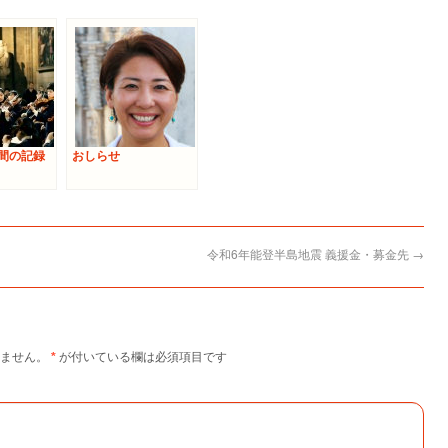
一年間の記録
おしらせ
令和6年能登半島地震 義援金・募金先
→
ません。
*
が付いている欄は必須項目です