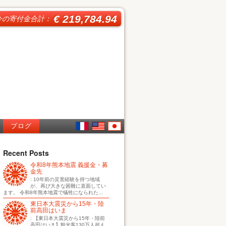
€ 219,784.94
今の寄付金合計：
ブログ
French
English
日本
Recent Posts
令和8年熊本地震 義援金・募
語
金先
: 10年前の災害経験を持つ地域
が、再び大きな困難に直面してい
ます。 令和8年熊本地震で犠牲になられた...
東日本大震災から15年・陸
前高田はいま
: 【東日本大震災から15年・陸前
高田はいま】観光客130万人超え