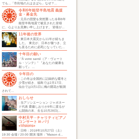
でも...「市街地の人はまばら」なぜ？...
令和6年能登半島地震 義援
金・募金先
: 元旦の団欒を突然襲った令和6年
能登半島地震で被災された皆様
に、心よりお見舞い申し上げます。 皆様が...
11年後の世界
: 東日本大震災から11年が経ちま
した。 東北が、日本が傷つき、立
ち直るために必死になっていた...
十年目の願い
: "À votre santé（ア・ヴォート
ル・ソンテ）" 『あなたの健康を
願って』 ...
９年目の
: この冬は全国的に記録的な暖冬と
少雪が続き、福島では2月17日、
仙台では3月1日に梅の開花が観測
されて...
おしらせ
: 当アソシエーション ジャポネー
ド代表 齋藤しおりが4年に渡るが
ん闘病の末、去る10月28日(...
中村天平 - チャリティピアノ
コンサート in パリ
«Visions»
: 日時：2018年10月27日（土）
19:30 会場 / 20:00 開演 場所："Maison d...