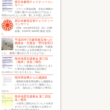
西日本豪雨チャリティーコン
サート
: フランス革命以降、文化が神様や
王様に捧げられる為だけではなく
市民のものになった時、美しさや悲しみの中...
西日本豪雨災害チャリティー
コンサート
: 日時 : 2018年9月2日（日）15時
会場 : SAINTE MARIE 教会 住所 :
7...
平成30年7月豪雨被災地への
義援金・支援金・寄付金窓口
: 平成30年7月西日本豪雨、中国地
方の大雨による洪水被災がありま
した。 被害に遭われた方々に心よりお...
熊本地震支援募金 第三回
（最終）送金ご報告
: フランス各地からお預かりしまし
た寄付金の最終的な合計額が
11,419ユーロになりました。 Volu...
熊本県知事からの感謝状
: 蒲島郁夫熊本県知事から感謝状を
いただきましたのでご報告いたし
ます。 改めまして皆様のご寄付に
心から...
熊本地震支援募金 第二回送
金ご報告
: 小切手に同封されていたメモ本日
までにフランス各地からお預かり
しました寄付金の合計額が8355.6...