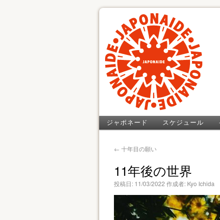
ジャポネード
スケジュール
←
十年目の願い
11年後の世界
投稿日:
11/03/2022
作成者:
Kyo Ichida