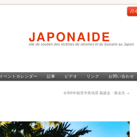
只
JAPONAIDE
site de soutien des victimes de séismes et du tsunami au Japon
イベントカレンダー
記事
ビデオ
リンク
お問い合わせ
令和6年能登半島地震 義援金・募金先
→