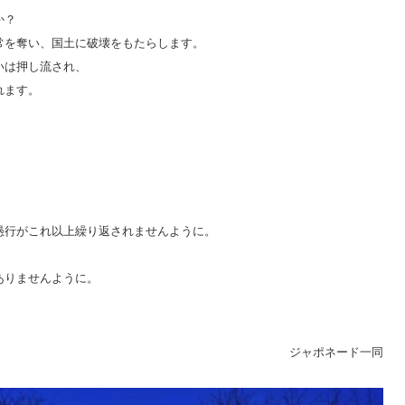
か？
常を奪い、国土に破壊をもたらします。
いは押し流され、
れます。
愚行がこれ以上繰り返されませんように。
ありませんように。
ジャポネード一同