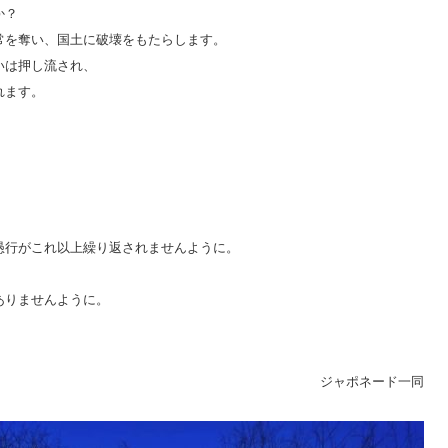
か？
常を奪い、国土に破壊をもたらします。
いは押し流され、
れます。
愚行がこれ以上繰り返されませんように。
ありませんように。
ジャポネード一同