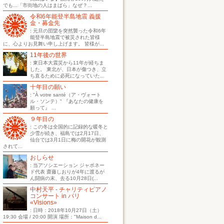
でも...「市街地の人はまばら」なぜ？...
令和6年能登半島地震 義援
金・募金先
: 元旦の団欒を突然襲った令和6年
能登半島地震で被災された皆様
に、心よりお見舞い申し上げます。 皆様が...
11年後の世界
: 東日本大震災から11年が経ちま
した。 東北が、日本が傷つき、立
ち直るために必死になっていた...
十年目の願い
: "À votre santé（ア・ヴォート
ル・ソンテ）" 『あなたの健康を
願って』 ...
９年目の
: この冬は全国的に記録的な暖冬と
少雪が続き、福島では2月17日、
仙台では3月1日に梅の開花が観測
されて...
おしらせ
: 当アソシエーション ジャポネー
ド代表 齋藤しおりが4年に渡るが
ん闘病の末、去る10月28日(...
中村天平 - チャリティピアノ
コンサート in パリ
«Visions»
: 日時：2018年10月27日（土）
19:30 会場 / 20:00 開演 場所："Maison d...