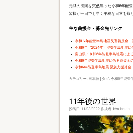
元旦の団欒を突然襲った令和6年能
皆様が一日でも早く平穏な日常を取
主な義援金・募金先リンク
令和６年能登半島地震災害義援金｜
令和6年（2024年）能登半島地震に
富山県／令和6年能登半島地震によ
令和6年能登半島地震に係る義援金の
令和6年能登半島地震 緊急支援募金（Y
カテゴリー:
日本語
|
タグ:
令和6年能登
11年後の世界
投稿日:
11/03/2022
作成者:
Kyo Ichida