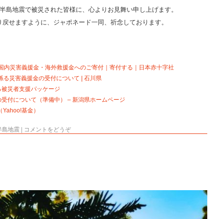
登半島地震で被災された皆様に、心よりお見舞い申し上げます。
り戻せますように、ジャポネード一同、祈念しております。
国内災害義援金・海外救援金へのご寄付｜寄付する｜日本赤十字社
係る災害義援金の受付について | 石川県
る被災者支援パッケージ
受付について（準備中） – 新潟県ホームページ
ahoo!基金）
半島地震
|
コメントをどうぞ