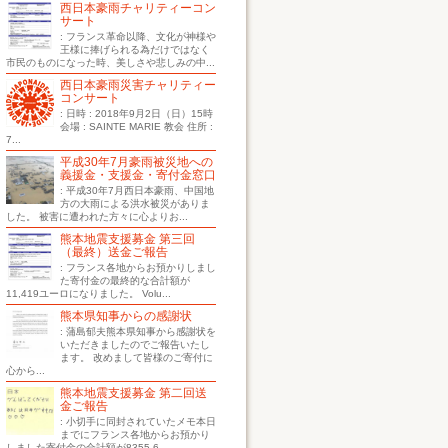
西日本豪雨チャリティーコン
サート
: フランス革命以降、文化が神様や
王様に捧げられる為だけではなく
市民のものになった時、美しさや悲しみの中...
西日本豪雨災害チャリティー
コンサート
: 日時 : 2018年9月2日（日）15時
会場 : SAINTE MARIE 教会 住所 :
7...
平成30年7月豪雨被災地への
義援金・支援金・寄付金窓口
: 平成30年7月西日本豪雨、中国地
方の大雨による洪水被災がありま
した。 被害に遭われた方々に心よりお...
熊本地震支援募金 第三回
（最終）送金ご報告
: フランス各地からお預かりしまし
た寄付金の最終的な合計額が
11,419ユーロになりました。 Volu...
熊本県知事からの感謝状
: 蒲島郁夫熊本県知事から感謝状を
いただきましたのでご報告いたし
ます。 改めまして皆様のご寄付に
心から...
熊本地震支援募金 第二回送
金ご報告
: 小切手に同封されていたメモ本日
までにフランス各地からお預かり
しました寄付金の合計額が8355.6...