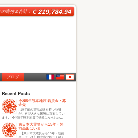
€ 219,784.94
今の寄付金合計：
ブログ
French
English
日本
Recent Posts
令和8年熊本地震 義援金・募
語
金先
: 10年前の災害経験を持つ地域
が、再び大きな困難に直面してい
ます。 令和8年熊本地震で犠牲になられた...
東日本大震災から15年・陸
前高田はいま
: 【東日本大震災から15年・陸前
高田はいま】観光客130万人超え