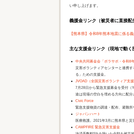
い申し上げます。
義援金リンク（被災者に直接配
【熊本県】令和8年熊本地震に係る
主な支援金リンク（現地で動く
中央共同募金会「ボラサポ・令和8
災害ボランティアセンターと連携す
る」ための支援金。
JVOAD（全国災害ボランティア支
7月28日から緊急支援募金を受付（
途は現場の空白を埋める方向に配分
Civic Force
緊急支援物資の調達・配布、避難所サ
ジャパンハート
医療救護。2021年3月に熊本県と
CAMPFIRE 緊急災害支援金
決済手数料5%を除いた全額を被災