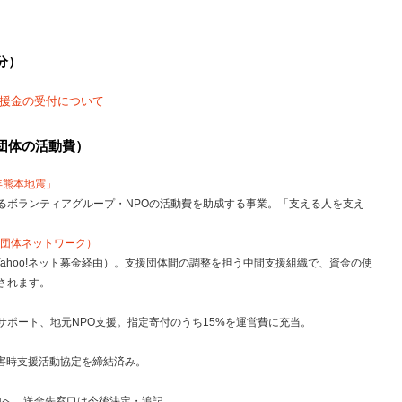
分）
義援金の受付について
団体の活動費）
年熊本地震」
るボランティアグループ・NPOの活動費を助成する事業。「支える人を支え
援団体ネットワーク）
Yahoo!ネット募金経由）。支援団体間の調整を担う中間支援組織で、資金の使
されます。
ポート、地元NPO支援。指定寄付のうち15%を運営費に充当。
災害時支援活動協定を締結済み。
地へ。送金先窓口は今後決定・追記。