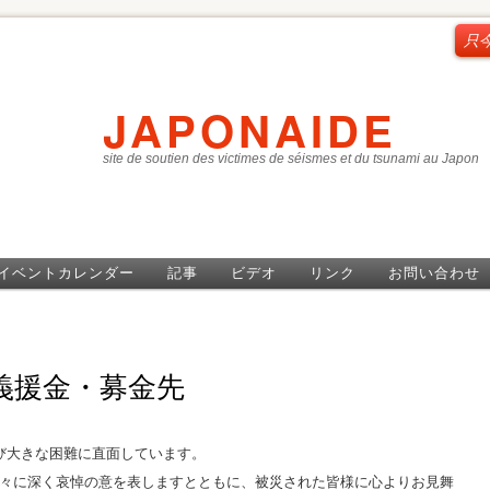
只
JAPONAIDE
site de soutien des victimes de séismes et du tsunami au Japon
イベントカレンダー
記事
ビデオ
リンク
お問い合わせ
 義援金・募金先
び大きな困難に直面しています。
方々に深く哀悼の意を表しますとともに、被災された皆様に心よりお見舞