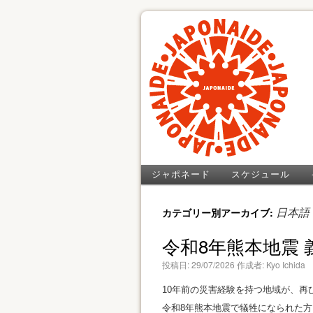
ジャポネード
スケジュール
カテゴリー別アーカイブ:
日本語
令和8年熊本地震
投稿日:
29/07/2026
作成者:
Kyo Ichida
10年前の災害経験を持つ地域が、再
令和8年熊本地震で犠牲になられた