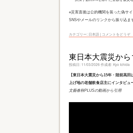
※災害直後は公的機関を装った偽サ
SNSやメールのリンクから振り込
カテゴリー:
日本語
|
コメントをどうぞ
東日本大震災から
投稿日:
11/03/2026
作成者:
Kyo Ichida
【東日本大震災から15年・陸前高田
上げ地の老舗飲食店主にインタビュ
文藝春秋PLUSの動画から引用