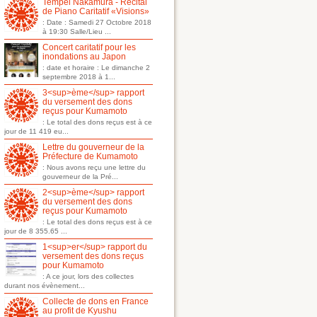
Tempei Nakamura - Récital
de Piano Caritatif «Visions»
: Date : Samedi 27 Octobre 2018
à 19:30 Salle/Lieu ...
Concert caritatif pour les
inondations au Japon
: date et horaire : Le dimanche 2
septembre 2018 à 1...
3<sup>ème</sup> rapport
du versement des dons
reçus pour Kumamoto
: Le total des dons reçus est à ce
jour de 11 419 eu...
Lettre du gouverneur de la
Préfecture de Kumamoto
: Nous avons reçu une lettre du
gouverneur de la Pré...
2<sup>ème</sup> rapport
du versement des dons
reçus pour Kumamoto
: Le total des dons reçus est à ce
jour de 8 355.65 ...
1<sup>er</sup> rapport du
versement des dons reçus
pour Kumamoto
: A ce jour, lors des collectes
durant nos évènement...
Collecte de dons en France
au profit de Kyushu