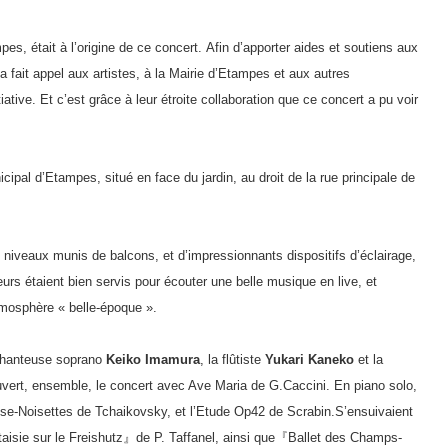
s, était à l’origine de ce concert. Afin d’apporter aides et soutiens aux
a fait appel aux artistes, à la Mairie d’Etampes et aux autres
iative. Et c’est grâce à leur étroite collaboration que ce concert a pu voir
cipal d’Etampes, situé en face du jardin, au droit de la rue principale de
 niveaux munis de balcons, et d’impressionnants dispositifs d’éclairage,
rs étaient bien servis pour écouter une belle musique en live, et
tmosphère « belle-époque ».
a chanteuse soprano
Keiko Imamura
, la flûtiste
Yukari Kaneko
et la
vert, ensemble, le concert avec Ave Maria de G.Caccini. En piano solo,
-Noisettes de Tchaikovsky, et l’Etude Op42 de Scrabin.S’ensuivaient
ntaisie sur le Freishutz』de P. Taffanel, ainsi que『Ballet des Champs-