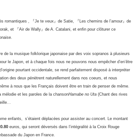
 très romantiques , 『Je te veux』de Satie, 『Les chemins de l’amour』de
ak, et 『Air de Wally』de A. Catalani, et enfin pour clôturer ce
onaise.
re de la musique folklorique japonaise par des voix sopranos à plusieurs
s pour le Japon, et à chaque fois nous ne pouvons nous empêcher d’en’être
origine pourtant occidentale, se rend parfaitement disposé à interpréter
oration des deux pénètrent naturellement dans nos coeurs, et nous
e même à nous que les Français doivent être en train de penser de même.
la mélodie et les paroles de la chanson
Hamabe no Uta
(Chant des rives
eille…
e enfants, s’étaient déplacées pour assister au concert. Le montant
0.80
euros, qui seront déversés dans l’intégralité à la Croix Rouge
’Ambassade du Japon en France.