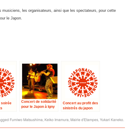
 musiciens, les organisateurs, ainsi que les spectateurs, pour cette
pour le Japon.
Concert de solidarité
 soirée
Concert au profit des
pour le Japon à Igny
ts
sinistrés du japon
apon
de la
agged
Fumiwo Matsushima
,
Keiko Imamura
,
Mairie d'Etampes
,
Yukari Kaneko
.
Japon à