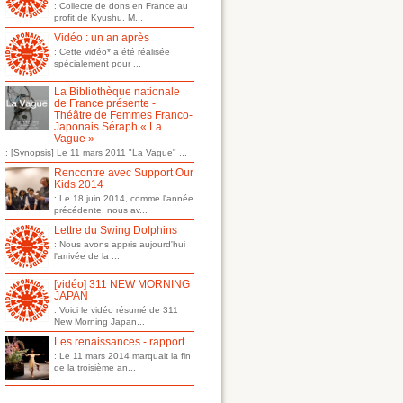
: Collecte de dons en France au
profit de Kyushu. M...
Vidéo : un an après
: Cette vidéo* a été réalisée
spécialement pour ...
La Bibliothèque nationale
de France présente -
Théâtre de Femmes Franco-
Japonais Séraph « La
Vague »
: [Synopsis] Le 11 mars 2011 "La Vague" ...
Rencontre avec Support Our
Kids 2014
: Le 18 juin 2014, comme l'année
précédente, nous av...
Lettre du Swing Dolphins
: Nous avons appris aujourd'hui
l'arrivée de la ...
[vidéo] 311 NEW MORNING
JAPAN
: Voici le vidéo résumé de 311
New Morning Japan...
Les renaissances - rapport
: Le 11 mars 2014 marquait la fin
de la troisième an...