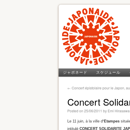
ジャポネード
スケジュール
←
Concert épistolaire pour le Japon, au
Concert Solida
Posted on
25/06/2011
by
Emi Hirasawa
Le 11 juin, à la ville d
‘Etampes
située
intitulé
CONCERT SOLIDARITE JA