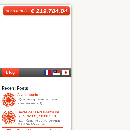
€ 219,784.94
dons réunis :
Blog
French
English
日本
Recent Posts
À votre santé
語
: Que ceux qui sont avec vous
soient en santé. Q...
Décès de la Présidente de
JAPONAIDE, Shiori SAITO
: La Présidente de JAPONAIDE
Shiori SAITO est dé...