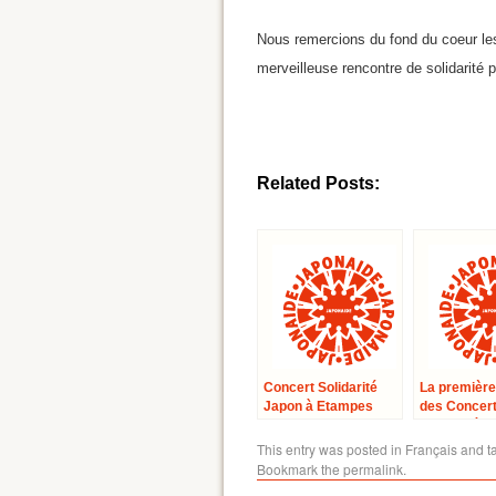
Nous remercions du fond du coeur les
merveilleuse rencontre de solidarité 
Related Posts:
Concert Solidarité
La première
Japon à Etampes
des Concer
Solidarité J
à la Maison 
This entry was posted in
Français
and t
Culture du 
Bookmark the
permalink
.
Paris