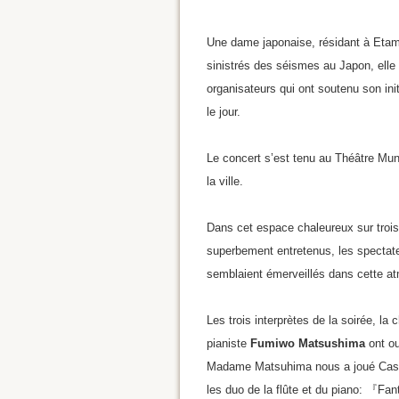
Une dame japonaise, résidant à Etampe
sinistrés des séismes au Japon, elle 
organisateurs qui ont soutenu son init
le jour.
Le concert s’est tenu au Théâtre Muni
la ville.
Dans cet espace chaleureux sur trois
superbement entretenus, les spectateu
semblaient émerveillés dans cette a
Les trois interprètes de la soirée, l
pianiste
Fumiwo Matsushima
ont ou
Madame Matsuhima nous a joué Casse
les duo de la flûte et du piano: 『Fa