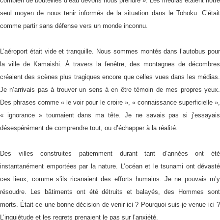
combien de bouteilles d’eau devons nous prendre ». Les médias étaient notre
seul moyen de nous tenir informés de la situation dans le Tohoku. C’était
comme partir sans défense vers un monde inconnu.
L’aéroport était vide et tranquille. Nous sommes montés dans l’autobus pour
la ville de Kamaishi. À travers la fenêtre, des montagnes de décombres
créaient des scènes plus tragiques encore que celles vues dans les médias.
Je n’arrivais pas à trouver un sens à en être témoin de mes propres yeux.
Des phrases comme « le voir pour le croire », « connaissance superficielle »,
« ignorance » tournaient dans ma tête. Je ne savais pas si j’essayais
désespérément de comprendre tout, ou d’échapper à la réalité.
Des villes construites patiemment durant tant d’années ont été
instantanément emportées par la nature. L’océan et le tsunami ont dévasté
ces lieux, comme s’ils ricanaient des efforts humains. Je ne pouvais m’y
résoudre. Les bâtiments ont été détruits et balayés, des Hommes sont
morts. Était-ce une bonne décision de venir ici ? Pourquoi suis-je venue ici ?
L’inquiétude et les regrets prenaient le pas sur l’anxiété.