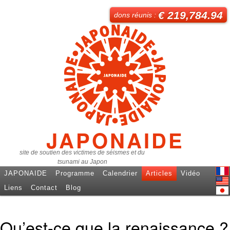
€ 219,784.94
dons réunis :
JAPONAIDE
site de soutien des victimes de séismes et du
tsunami au Japon
JAPONAIDE
Programme
Calendrier
Articles
Vidéo
Fren
Liens
Contact
Blog
Engl
日本
Qu’est-ce que la renaissance ?