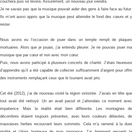
couchera puis se lèvera. Assurément, un nouveau jour viendra.
Je ne savais pas que la musique pouvait aider des gens à faire face au futur.
Ils m’ont aussi appris que la musique peut atteindre le fond des cœurs et y
rester.
Nous avons eu l’occasion de jouer dans un temple rempli de plaques
mortuaires. Alors que je jouais, j’ai entendu pleurer. Je ne pouvais jouer ma
musique que par cœur et non avec mon cœur.
Puis, nous avons participé à plusieurs concerts de charité. J’étais heureuse
d’apprendre qu’il a été capable de collecter suffisamment d’argent pour offrir
des instruments remplaçant ceux que le tsunami avait pris.
Cet été (2012), j’ai de nouveau visité la région sinistrée. J’avais en tête que
tout avait été nettoyé. Un an avait passé et j’attendais ce moment avec
impatience. Mais la réalité était bien différente. Les montagnes de
décombres étaient toujours présentes, avec leurs couleurs délavées, de
mauvaises herbes recouvrant leurs sommets. Cela m’a ramené à la dure
réalité et j’étais honteuse de mon ignorance. J’ai âprement ressenti la