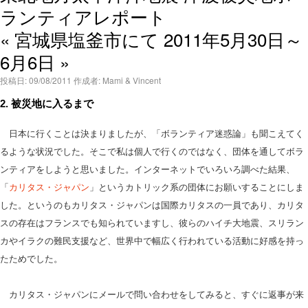
語
ランティアレポート
« 宮城県塩釜市にて 2011年5月30日～
6月6日 »
投稿日:
09/08/2011
作成者:
Mami & Vincent
2. 被災地に入るまで
日本に行くことは決まりましたが、「ボランティア迷惑論」も聞こえてく
るような状況でした。そこで私は個人で行くのではなく、団体を通してボラ
ンティアをしようと思いました。インターネットでいろいろ調べた結果、
「
カリタス・ジャパン
」というカトリック系の団体にお願いすることにしま
した。というのもカリタス・ジャパンは国際カリタスの一員であり、カリタ
スの存在はフランスでも知られていますし、彼らのハイチ大地震、スリラン
カやイラクの難民支援など、世界中で幅広く行われている活動に好感を持っ
たためでした。
カリタス・ジャパンにメールで問い合わせをしてみると、すぐに返事が来