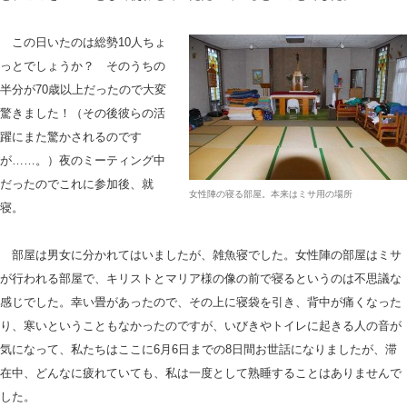
この日いたのは総勢10人ちょ
っとでしょうか？ そのうちの
半分が70歳以上だったので大変
驚きました！（その後彼らの活
躍にまた驚かされるのです
が……。）夜のミーティング中
だったのでこれに参加後、就
女性陣の寝る部屋。本来はミサ用の場所
寝。
部屋は男女に分かれてはいましたが、雑魚寝でした。女性陣の部屋はミサ
が行われる部屋で、キリストとマリア様の像の前で寝るというのは不思議な
感じでした。幸い畳があったので、その上に寝袋を引き、背中が痛くなった
り、寒いということもなかったのですが、いびきやトイレに起きる人の音が
気になって、私たちはここに6月6日までの8日間お世話になりましたが、滞
在中、どんなに疲れていても、私は一度として熟睡することはありませんで
した。