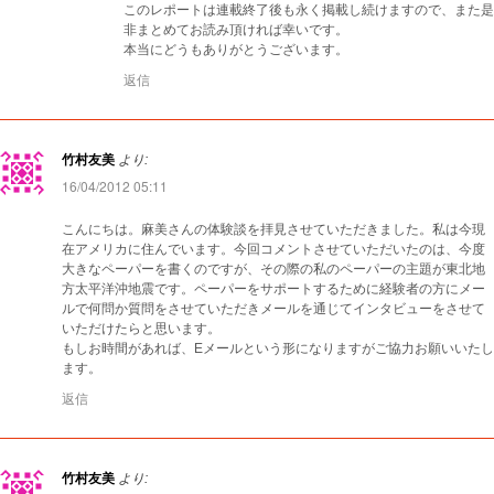
このレポートは連載終了後も永く掲載し続けますので、また是
非まとめてお読み頂ければ幸いです。
本当にどうもありがとうございます。
返信
竹村友美
より:
16/04/2012 05:11
こんにちは。麻美さんの体験談を拝見させていただきました。私は今現
在アメリカに住んでいます。今回コメントさせていただいたのは、今度
大きなペーパーを書くのですが、その際の私のペーパーの主題が東北地
方太平洋沖地震です。ペーパーをサポートするために経験者の方にメー
ルで何問か質問をさせていただきメールを通じてインタビューをさせて
いただけたらと思います。
もしお時間があれば、Eメールという形になりますがご協力お願いいたし
ます。
返信
竹村友美
より: