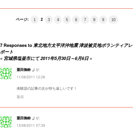
ページ:
1
2
3
4
5
6
7
8
9
10
7 Responses to
東北地方太平洋沖地震 津波被災地ボランティアレ
ポート
« 宮城県塩釜市にて 2011年5月30日～6月6日 »
粟田御鈴
より:
11/08/2011 12:28
体験談の記事の次が待ち遠しいです！
返信
粟田御鈴
より:
13/08/2011 07:39