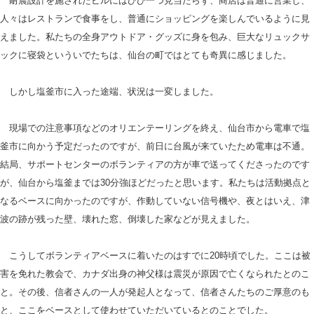
耐震設計を施されたビルにはひび一つ見当たらず、商店は普通に営業し、
人々はレストランで食事をし、普通にショッピングを楽しんでいるように見
えました。私たちの全身アウトドア・グッズに身を包み、巨大なリュックサ
ックに寝袋といういでたちは、仙台の町ではとても奇異に感じました。
しかし塩釜市に入った途端、状況は一変しました。
現場での注意事項などのオリエンテーリングを終え、仙台市から電車で塩
釜市に向かう予定だったのですが、前日に台風が来ていたため電車は不通。
結局、サポートセンターのボランティアの方が車で送ってくださったのです
が、仙台から塩釜までは30分強ほどだったと思います。私たちは活動拠点と
なるベースに向かったのですが、作動していない信号機や、夜とはいえ、津
波の跡が残った壁、壊れた窓、倒壊した家などが見えました。
こうしてボランティアベースに着いたのはすでに20時頃でした。ここは被
害を免れた教会で、カナダ出身の神父様は震災が原因で亡くなられたとのこ
と。その後、信者さんの一人が発起人となって、信者さんたちのご厚意のも
と、ここをベースとして使わせていただいているとのことでした。