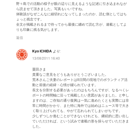
野々島での活動の様子が眼の辺りに見えるような記述に引き込まれなが
ら読ませて頂きました。写真もいいですね。
体験談がなぜこんなに細切れになってしまったのか、読む側としてはち
ょっと残念です。
全文が掲載されるまで待ってから最後に纏めて読む方が、連載としてよ
りも印象に残る気がします。
返信
Kyo ICHIDA
より:
13/08/2011 16:40
粟田さま
貴重なご意見をどうもありがとうございました。
荒木さんご夫妻のレポートは8日間の現地でのボランティア活
動と前後の経緯・心情が綴られています。
長文を分割する必要があったのはもちろんですが、なるべくレ
ポートの時間軸に沿って掲載したい意図がありました。と申し
ますのは、ご存知の通り復興は一気に進めたくとも実際には非
常に時間がかかり、また特に海外では始めはニュース等で大き
く取り上げられても、やがて忘れられてしまいがちです。
少しずつしか進むことができないけれども、継続的に思い出し
ていただければ、という試みで連載の形を採らせていただきま
した。