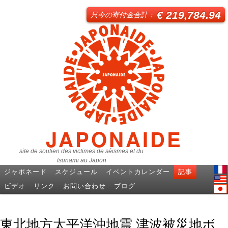
€ 219,784.94
只今の寄付金合計：
JAPONAIDE
site de soutien des victimes de séismes et du
tsunami au Japon
ジャポネード
スケジュール
イベントカレンダー
記事
Fren
ビデオ
リンク
お問い合わせ
ブログ
Engl
日本
東北地方太平洋沖地震 津波被災地ボ