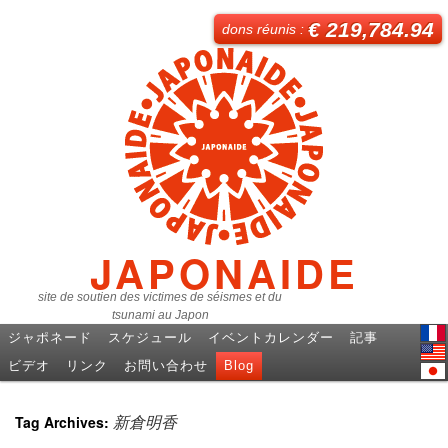
€ 219,784.94
dons réunis :
JAPONAIDE
site de soutien des victimes de séismes et du
tsunami au Japon
ジャポネード
スケジュール
イベントカレンダー
記事
Fren
ビデオ
リンク
お問い合わせ
Blog
Engl
日本
Tag Archives:
新倉明香