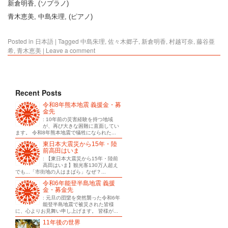
新倉明香, (ソプラノ)
青木恵美, 中島朱理, (ピアノ)
Posted in
日本語
|
Tagged
中島朱理
,
佐々木郷子
,
新倉明香
,
村越可奈
,
藤谷亜
希
,
青木恵美
|
Leave a comment
Recent Posts
令和8年熊本地震 義援金・募
金先
: 10年前の災害経験を持つ地域
が、再び大きな困難に直面してい
ます。 令和8年熊本地震で犠牲になられた...
東日本大震災から15年・陸
前高田はいま
: 【東日本大震災から15年・陸前
高田はいま】観光客130万人超え
でも...「市街地の人はまばら」なぜ？...
令和6年能登半島地震 義援
金・募金先
: 元旦の団欒を突然襲った令和6年
能登半島地震で被災された皆様
に、心よりお見舞い申し上げます。 皆様が...
11年後の世界