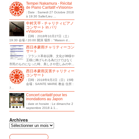
Tempei Nakamura - Récital
de Piano Caritatif «Visions»
: Date : Samedi 27 Octobre 2018
à 19:30 Salle/Lieu ...
中村天平 - チャリティピアノ
コンサート in パリ
«Visions»
: 日時：2018年10月27日（土）
19:30 会場 / 20:00 開演 場所："Maison d...
西日本豪雨チャリティーコン
サート
: フランス革命以降、文化が神様や
王様に捧げられる為だけではなく
市民のものになった時、美しさや悲しみの中...
西日本豪雨災害チャリティー
コンサート
: 日時 : 2018年9月2日（日）15時
会場 : SAINTE MARIE 教会 住所 :
7...
Concert caritatif pour les
inondations au Japon
: date et horaire : Le dimanche 2
septembre 2018 à 1...
Archives