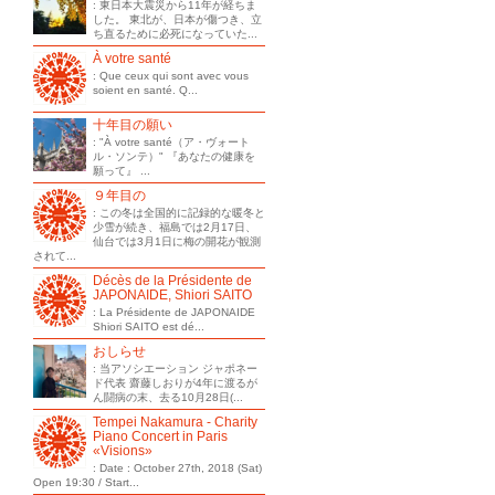
: 東日本大震災から11年が経ちま
した。 東北が、日本が傷つき、立
ち直るために必死になっていた...
À votre santé
: Que ceux qui sont avec vous
soient en santé. Q...
十年目の願い
: "À votre santé（ア・ヴォート
ル・ソンテ）" 『あなたの健康を
願って』 ...
９年目の
: この冬は全国的に記録的な暖冬と
少雪が続き、福島では2月17日、
仙台では3月1日に梅の開花が観測
されて...
Décès de la Présidente de
JAPONAIDE, Shiori SAITO
: La Présidente de JAPONAIDE
Shiori SAITO est dé...
おしらせ
: 当アソシエーション ジャポネー
ド代表 齋藤しおりが4年に渡るが
ん闘病の末、去る10月28日(...
Tempei Nakamura - Charity
Piano Concert in Paris
«Visions»
: Date : October 27th, 2018 (Sat)
Open 19:30 / Start...