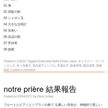
01 海
02 揺籃の歌
03 シャボン玉
04 大きな古時計
05 蛍来い
06 浜辺の歌
07 宵待草
08 故郷
Posted in
日本語
|
Tagged
Ensemble Notre Prière
,
video
,
ギャラリー・ヴィヴ
ィエンヌ
,
佐々木郷子
,
室内楽アンンブル
,
市瀬詩子
,
新倉明香
,
藤谷亜希
,
髙橋
由起
|
Leave a comment
notre prière 結果報告
Posted on
03/04/2011
by
Utaco Ichise
フルートとピアノとソプラノの奏で る優しい音色が、神秘的で美しい