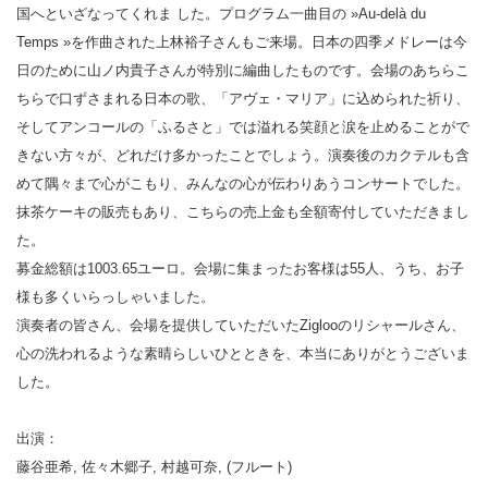
国へといざなってくれま した。プログラム一曲目の »Au-delà du
Temps »を作曲された上林裕子さんもご来場。日本の四季メドレーは今
日のために山ノ内貴子さんが特別に編曲したものです。会場のあちらこ
ちらで口ずさまれる日本の歌、「アヴェ・マリア」に込められた祈り、
そしてアンコールの「ふるさと」では溢れる笑顔と涙を止めることがで
きない方々が、どれだけ多かったことでしょう。演奏後のカクテルも含
めて隅々まで心がこもり、みんなの心が伝わりあうコンサートでした。
抹茶ケーキの販売もあり、こちらの売上金も全額寄付していただきまし
た。
募金総額は1003.65ユーロ。会場に集まったお客様は55人、うち、お子
様も多くいらっしゃいました。
演奏者の皆さん、会場を提供していただいたZiglooのリシャールさん、
心の洗われるような素晴らしいひとときを、本当にありがとうございま
した。
出演：
藤谷亜希, 佐々木郷子, 村越可奈, (フルート)