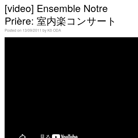
[video] Ensemble Notre
語
Prière: 室内楽コンサート
Posted on
13/09/2011
by
Kô ODA