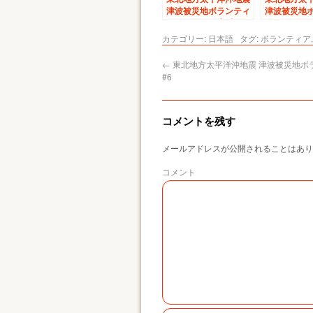
津波被災地ボランティ
津波被災地
アレポート – 宮城県
アレポート #
塩釜市にて 2011年5
カテゴリー:
日本語
タグ:
ボランティア
月30日～6月6日 –
←
東北地方太平洋沖地震 津波被災地ボ
#6
コメントを残す
メールアドレスが公開されることはあり
コメント