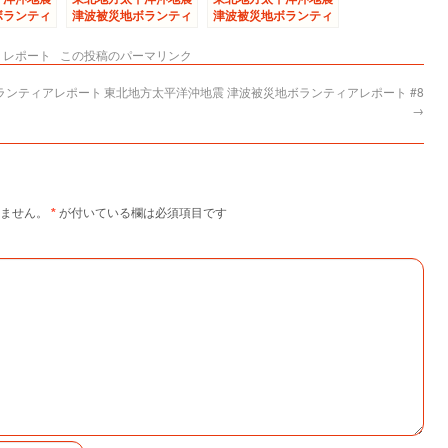
ボランティ
津波被災地ボランティ
津波被災地ボランティ
10
アレポート #3
アレポート #5
,
レポート
この投稿のパーマリンク
ランティアレポート
東北地方太平洋沖地震 津波被災地ボランティアレポート #8
→
ません。
*
が付いている欄は必須項目です