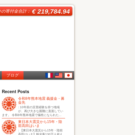
€ 219,784.94
今の寄付金合計：
ブログ
French
English
日本
Recent Posts
令和8年熊本地震 義援金・募
語
金先
: 10年前の災害経験を持つ地域
が、再び大きな困難に直面してい
ます。 令和8年熊本地震で犠牲になられた...
東日本大震災から15年・陸
前高田はいま
: 【東日本大震災から15年・陸前
高田はいま】観光客130万人超え