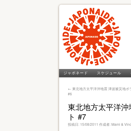
ジャポネード
スケジュール
←
東北地方太平洋沖地震 津波被災地ボ
#6
東北地方太平洋沖
ト #7
投稿日:
15/08/2011
作成者:
Mami & Vinc