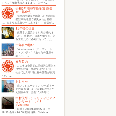
でも...「市街地の人はまばら」なぜ？...
令和6年能登半島地震 義援
金・募金先
: 元旦の団欒を突然襲った令和6年
能登半島地震で被災された皆様
に、心よりお見舞い申し上げます。 皆様が...
11年後の世界
: 東日本大震災から11年が経ちま
した。 東北が、日本が傷つき、立
ち直るために必死になっていた...
十年目の願い
: "À votre santé（ア・ヴォート
ル・ソンテ）" 『あなたの健康を
願って』 ...
９年目の
: この冬は全国的に記録的な暖冬と
少雪が続き、福島では2月17日、
仙台では3月1日に梅の開花が観測
されて...
おしらせ
: 当アソシエーション ジャポネー
ド代表 齋藤しおりが4年に渡るが
ん闘病の末、去る10月28日(...
中村天平 - チャリティピアノ
コンサート in パリ
«Visions»
: 日時：2018年10月27日（土）
19:30 会場 / 20:00 開演 場所："Maison d...