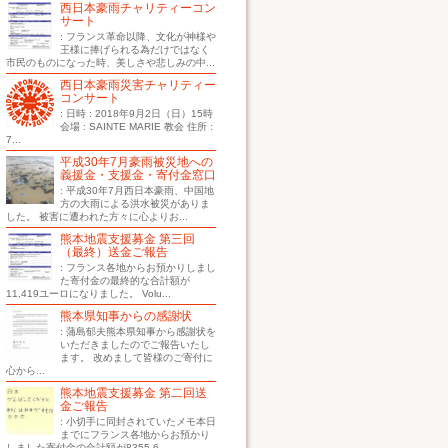
西日本豪雨チャリティーコン
サート
: フランス革命以降、文化が神様や
王様に捧げられる為だけではなく
市民のものになった時、美しさや悲しみの中...
西日本豪雨災害チャリティー
コンサート
: 日時 : 2018年9月2日（日）15時
会場 : SAINTE MARIE 教会 住所 :
7...
平成30年7月豪雨被災地への
義援金・支援金・寄付金窓口
: 平成30年7月西日本豪雨、中国地
方の大雨による洪水被災がありま
した。 被害に遭われた方々に心よりお...
熊本地震支援募金 第三回
（最終）送金ご報告
: フランス各地からお預かりしまし
た寄付金の最終的な合計額が
11,419ユーロになりました。 Volu...
熊本県知事からの感謝状
: 蒲島郁夫熊本県知事から感謝状を
いただきましたのでご報告いたし
ます。 改めまして皆様のご寄付に
心から...
熊本地震支援募金 第二回送
金ご報告
: 小切手に同封されていたメモ本日
までにフランス各地からお預かり
しました寄付金の合計額が8355.6...