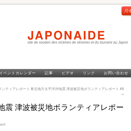
只
JAPONAIDE
site de soutien des victimes de séismes et du tsunami au Japon
イベントカレンダー
記事
ビデオ
リンク
お問い合わせ
ランティアレポート
東北地方太平洋沖地震 津波被災地ボランティアレポート #8
→
地震 津波被災地ボランティアレポー
ent