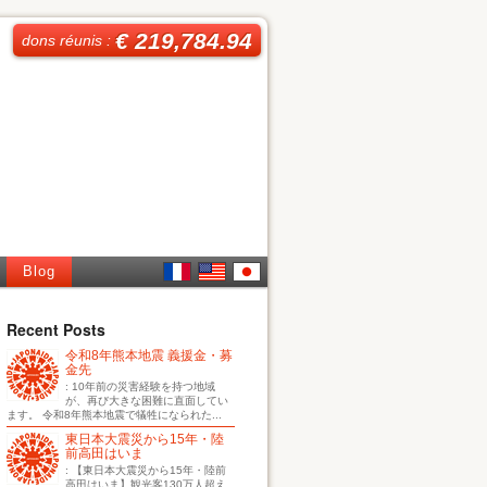
€ 219,784.94
dons réunis :
Blog
French
English
日本
Recent Posts
令和8年熊本地震 義援金・募
語
金先
: 10年前の災害経験を持つ地域
が、再び大きな困難に直面してい
ます。 令和8年熊本地震で犠牲になられた...
東日本大震災から15年・陸
前高田はいま
: 【東日本大震災から15年・陸前
高田はいま】観光客130万人超え