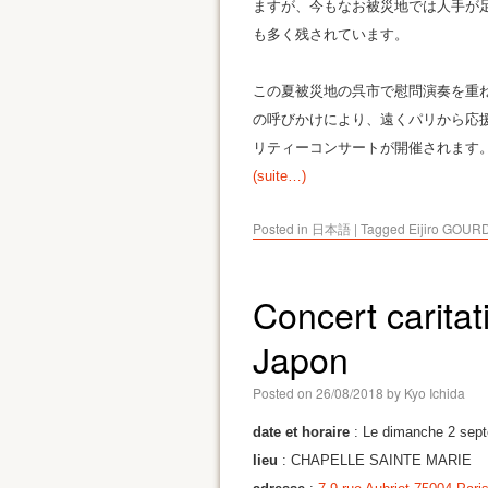
ますが、今もなお被災地では人手が
も多く残されています。
この夏被災地の呉市で慰問演奏を重
の呼びかけにより、遠くパリから応
リティーコンサートが開催されます
(suite…)
Posted in
日本語
|
Tagged
Eijiro GOUR
Concert caritat
Japon
Posted on
26/08/2018
by
Kyo Ichida
date et horaire
: Le dimanche 2 sep
lieu
: CHAPELLE SAINTE MARIE