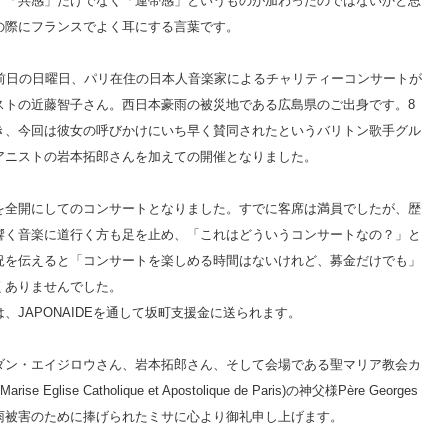
」「共感」だけでなく「連帯感」というものが加わったのではないかと思
―有事の際にフランスでよく耳にする言葉です。
る前日の日曜日、パリ在住の日本人音楽家によるチャリティーコンサートが
ストの近藤智子さん。西日本豪雨の被災地である広島県のご出身です。8
き、今回は彼女の呼びかけにいち早く賛同されたというバリトン歌手グル
アニストの岩本拓郎さんを加えての開催となりました。
を全開にしてのコンサートとなりました。すでに客席は満員でしたが、歴
響く音楽に道行く方も足を止め、「これはどういうコンサートなの？」と
況を伝えると「コンサートを楽しめる時間はないけれど、募金だけでも」
くありませんでした。
は、JAPONAIDEを通して坂町支援金に送られます。
ダン・エイジロウさん、岩本拓郎さん、そして会場である聖マリア教会カ
e Eglise Catholique et Apostolique de Paris)の神父様Père Georges
雨被害のために捧げられたミサに心より御礼申し上げます。