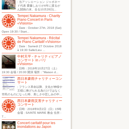
: 当アソシエーション ジャポネー
ド代表 齋藤しおりが4年に渡るが
ん闘病の末、去る10月28日(...
Tempei Nakamura - Charity
Piano Concert in Paris
«Visions»
: Date : October 27th, 2018 (Sat)
Open 19:30 / Start...
Tempei Nakamura - Récital
de Piano Caritatif «Visions»
: Date : Samedi 27 Octobre 2018
à 19:30 Salle/Lieu ...
中村天平 - チャリティピアノ
コンサート in パリ
«Visions»
: 日時：2018年10月27日（土）
19:30 会場 / 20:00 開演 場所："Maison d...
西日本豪雨チャリティーコン
サート
: フランス革命以降、文化が神様や
王様に捧げられる為だけではなく
市民のものになった時、美しさや悲しみの中...
西日本豪雨災害チャリティー
コンサート
: 日時 : 2018年9月2日（日）15時
会場 : SAINTE MARIE 教会 住所 :
7...
Concert caritatif pour les
inondations au Japon