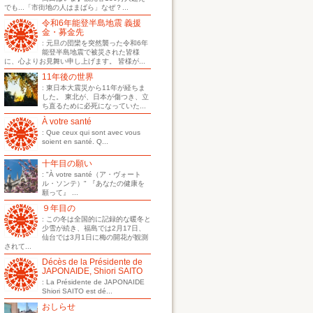
でも...「市街地の人はまばら」なぜ？...
令和6年能登半島地震 義援
金・募金先
: 元旦の団欒を突然襲った令和6年
能登半島地震で被災された皆様
に、心よりお見舞い申し上げます。 皆様が...
11年後の世界
: 東日本大震災から11年が経ちま
した。 東北が、日本が傷つき、立
ち直るために必死になっていた...
À votre santé
: Que ceux qui sont avec vous
soient en santé. Q...
十年目の願い
: "À votre santé（ア・ヴォート
ル・ソンテ）" 『あなたの健康を
願って』 ...
９年目の
: この冬は全国的に記録的な暖冬と
少雪が続き、福島では2月17日、
仙台では3月1日に梅の開花が観測
されて...
Décès de la Présidente de
JAPONAIDE, Shiori SAITO
: La Présidente de JAPONAIDE
Shiori SAITO est dé...
おしらせ