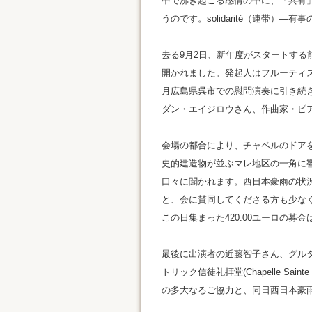
中で沸き起こる感情の中に、「共有
うのです。solidarité（連帯）
去る9月2日、新年度がスタートす
開かれました。発起人はフルーティ
月広島県呉市での慰問演奏に引き続
ダン・エイジロウさん、作曲家・ピ
会場の都合により、チャペルのドア
史的建造物が並ぶマレ地区の一角に
口々に聞かれます。西日本豪雨の状
と、会に賛同してくださる方も少な
この日集まった420.00ユーロの募金
最後に出演者の近藤智子さん、グル
トリック信徒礼拝堂(Chapelle Sainte Maris
の多大なるご協力と、同日西日本豪