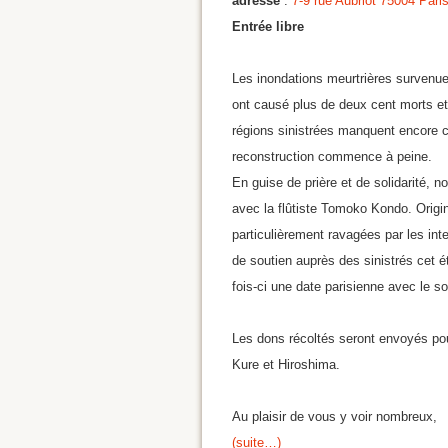
adresse
:
7-9 rue Aubriot 75004 Pari
Entrée libre
Les inondations meurtrières survenues
ont causé plus de deux cent morts e
régions sinistrées manquent encore c
reconstruction commence à peine.
En guise de prière et de solidarité, 
avec la flûtiste Tomoko Kondo.
Origi
particulièrement ravagées par les int
de soutien auprès des sinistrés cet 
fois-ci une date parisienne avec le s
Les dons récoltés seront envoyés pou
Kure et Hiroshima.
Au plaisir de vous y voir nombreux,
(suite…)