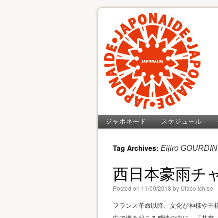
ジャポネード
スケジュール
Tag Archives:
Eijiro GOURDIN
西日本豪雨チ
Posted on
11/09/2018
by
Utaco Ichise
フランス革命以降、文化が神様や王