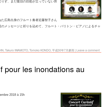
足りず、まだ復旧の目処が立っていない所
ねた広島出身のフルート奏者近藤智子さん
援のメッセージと祈りを込めて、フルート・バリトン・ピアノによるチャ
。
DIN
,
Takuro IWAMOTO
,
Tomoko KONDO
,
平成30年7月豪雨
|
Leave a comment
if pour les inondations au
tembre 2018 à 15h