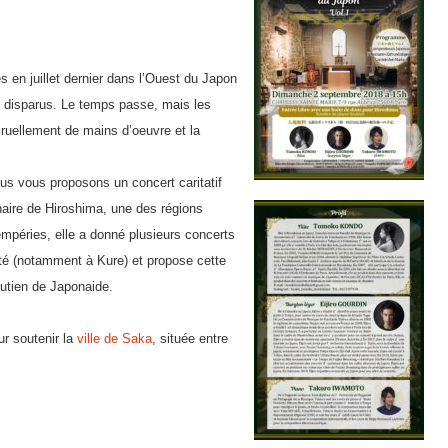
s
 en juillet dernier dans l’Ouest du Japon
t disparus. Le temps passe, mais les
ruellement de mains d’oeuvre et la
nous vous proposons un concert caritatif
naire de Hiroshima, une des régions
empéries, elle a donné plusieurs concerts
été (notamment à Kure) et propose cette
outien de Japonaide.
r soutenir la
ville de Saka
, située entre