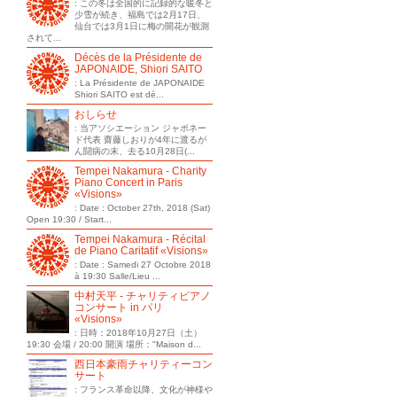
: この冬は全国的に記録的な暖冬と
少雪が続き、福島では2月17日、
仙台では3月1日に梅の開花が観測
されて...
Décès de la Présidente de
JAPONAIDE, Shiori SAITO
: La Présidente de JAPONAIDE
Shiori SAITO est dé...
おしらせ
: 当アソシエーション ジャポネー
ド代表 齋藤しおりが4年に渡るが
ん闘病の末、去る10月28日(...
Tempei Nakamura - Charity
Piano Concert in Paris
«Visions»
: Date : October 27th, 2018 (Sat)
Open 19:30 / Start...
Tempei Nakamura - Récital
de Piano Caritatif «Visions»
: Date : Samedi 27 Octobre 2018
à 19:30 Salle/Lieu ...
中村天平 - チャリティピアノ
コンサート in パリ
«Visions»
: 日時：2018年10月27日（土）
19:30 会場 / 20:00 開演 場所："Maison d...
西日本豪雨チャリティーコン
サート
: フランス革命以降、文化が神様や