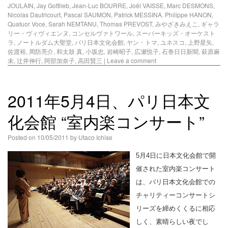
JOULAIN
,
Jay Gottlieb
,
Jean-Luc BOURRE
,
Joël VAISSE
,
Marc DESMONS
,
Nicolas Dautricourt
,
Pascal SAUMON
,
Patrick MESSINA. Philippe HANON
,
Quatuor Voce
,
Sarah NEMTANU
,
Thomas PREVOST
,
みやざきみえこ
,
ギャラ
リー・ヴィヴィエンヌ
,
コンセルヴァトワール
,
スーパーキッズ・オーケスト
ラ
,
ノートルダム大聖堂
,
パリ日本文化会館
,
ヤン・トマ
,
ユネスコ
,
上野星矢
,
佐渡裕
,
周防亮介
,
和太鼓 真
,
小坂忠
,
岩崎昭子
,
広瀬悦子
,
石巻日日新聞
,
萩原麻
未
,
辻井伸行
,
阿部加奈子
,
高田賢三
|
Leave a comment
2011年5月4日、パリ日本文
化会館 “室内楽コンサート”
Posted on
10/05/2011
by
Utaco Ichise
5月4日に日本文化会館で開
催された室内楽コンサート
は、パリ日本文化会館での
チャリティーコンサートシ
リーズを締めくくるに相応
しく、素晴らしい夜でし