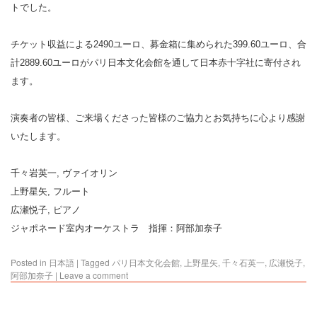
トでした。
チケット収益による2490ユーロ、募金箱に集められた399.60ユーロ、合
計2889.60ユーロがパリ日本文化会館を通して日本赤十字社に寄付され
ます。
演奏者の皆様、ご来場くださった皆様のご協力とお気持ちに心より感謝
いたします。
千々岩英一, ヴァイオリン
上野星矢, フルート
広瀬悦子, ピアノ
ジャポネード室内オーケストラ 指揮：阿部加奈子
Posted in
日本語
|
Tagged
パリ日本文化会館
,
上野星矢
,
千々石英一
,
広瀬悦子
,
阿部加奈子
|
Leave a comment