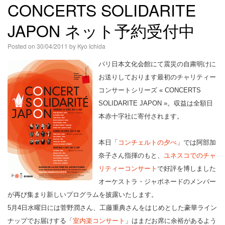
CONCERTS SOLIDARITE
JAPON ネット予約受付中
Posted on
30/04/2011
by
Kyo Ichida
パリ日本文化会館にて震災の自粛明けに
お送りしております最初のチャリティー
コンサートシリーズ « CONCERTS
SOLIDARITE JAPON »。収益は全額日
本赤十字社に寄付されます。
本日「
コンチェルトの夕べ
」では阿部加
奈子さん指揮のもと、
ユネスコでのチャ
リティーコンサート
で好評を博しました
オーケストラ・ジャポネードのメンバー
が再び集まり新しいプログラムを披露いたします。
5月4日水曜日には菅野潤さん、工藤重典さんをはじめとした豪華ライン
ナップでお届けする「
室内楽コンサート
」はまだお席に余裕があるよう