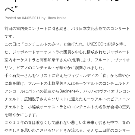
べ”
Posted on
04/05/2011
by
Utaco Ichise
前日の室内楽コンサートに引き続き、パリ日本文化会館でのコンサート
です。
この日は「コンチェルトの夕べ」と銘打たれ、UNESCOで好評を博し
た、ジャポネードオーケストラの団員を中心に構成されたジャポネード
室内オーケストラと阿部加奈子さんの指揮により、フルート、ヴァイオ
リン、ピアノのコンチェルトが華やかに演奏されました。
千々石英一さんをソリストに迎えたヴィヴィルディの「春」から華やか
に幕を開け、フルートの上野星矢さんはモーツアルトのコンチェルトと
アンコールにバッハの組曲からBadinerieを。バッハのヴァイオリンコン
チェルト、広瀬悦子さんをソリストに迎えたモーツアルトのピアノコン
チェルトと、小編成オーケストラとのコンチェルトの名作が会場の空気
を軽やかにします。
２０１１年の春は涙なくして語れない悲しい出来事がおきた中で、春の
やさしさを思い起こさせるひとときが流れる、そんな二日間のコンサー