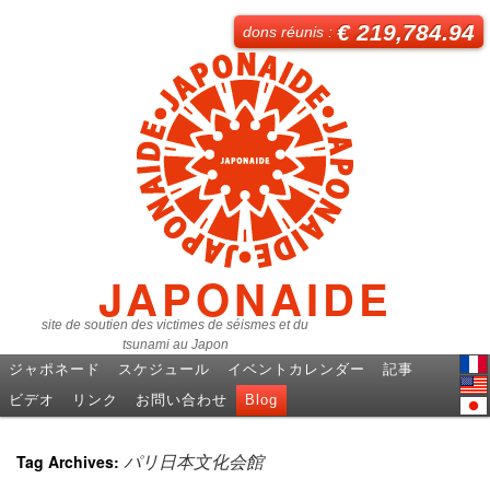
€ 219,784.94
dons réunis :
JAPONAIDE
site de soutien des victimes de séismes et du
tsunami au Japon
ジャポネード
スケジュール
イベントカレンダー
記事
Fren
ビデオ
リンク
お問い合わせ
Blog
Engl
日本
Tag Archives:
パリ日本文化会館