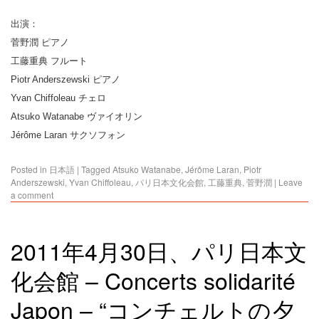
出演：
菅野潤 ピアノ
工藤重典 フルート
Piotr Anderszewski ピアノ
Yvan Chiffoleau チェロ
Atsuko Watanabe ヴァイオリン
Jérôme Laran サクソフォン
Posted in
日本語
|
Tagged
Atsuko Watanabe
,
Jérôme Laran
,
Piotr
Anderszewski
,
Yvan Chiffoleau
,
パリ日本文化会館
,
工藤重典
,
菅野潤
|
Leave
a comment
2011年4月30日、パリ日本文
化会館 – Concerts solidarité
Japon – “コンチェルトの夕