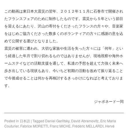
この動画は東日本大震災の翌年、２０１２年１１月に石巻市で開催され
たフランスフェアのために制作したものです。震災から５年という節目
を迎えるにあたり、沢山の寄付をくださったフランスの方々や、音楽家
をはじめご協力くださった数多くのボランティアの方々に感謝の意を込
めて公開する運びとなりました。
震災の被害に遭われ、大切な家族や生活を失った方々には「何年」とい
う経過した年月で割り切れるものではありませんが、現地視察や海外ホ
ームステイなどの活動支援を通して、私達の予想を超えて力強く未来へ
歩き出している現状もあり、今いちど初期の活動を改めて振り返ること
で今後成せることは何かを再検討するきっかけになればと考えておりま
す。
ジャポネード一同
Posted in
日本語
|
Tagged
Daniel Garlitsky
,
David Abramovitz
,
Eric Maria
Couturier
,
Fabrice MORETTI
,
Franz MICHE
,
Frédéric MELLARDI
,
Hervé