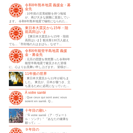
令和8年熊本地震 義援金・募
金先
: 10年前の災害経験を持つ地域
が、再び大きな困難に直面してい
ます。 令和8年熊本地震で犠牲になられた...
東日本大震災から15年・陸
前高田はいま
: 【東日本大震災から15年・陸前
高田はいま】観光客130万人超え
でも...「市街地の人はまばら」なぜ？...
令和6年能登半島地震 義援
金・募金先
: 元旦の団欒を突然襲った令和6年
能登半島地震で被災された皆様
に、心よりお見舞い申し上げます。 皆様が...
11年後の世界
: 東日本大震災から11年が経ちま
した。 東北が、日本が傷つき、立
ち直るために必死になっていた...
À votre santé
: Que ceux qui sont avec vous
soient en santé. Q...
十年目の願い
: "À votre santé（ア・ヴォート
ル・ソンテ）" 『あなたの健康を
願って』 ...
９年目の