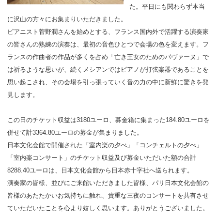
た。平日にも関わらず本当
に沢山の方々にお集まりいただきました。
ピアニスト菅野潤さんを始めとする、フランス国内外で活躍する演奏家
の皆さんの熟練の演奏は、最初の音色ひとつで会場の色を変えます。フ
ランスの作曲者の作品が多くを占め「亡き王女のためのパヴァーヌ」で
は祈るような思いが、続くメシアンではピアノが打弦楽器であることを
思い起こされ、その会場を引っ張っていく音の力の中に新鮮に驚きを発
見します。
この日のチケット収益は3180ユーロ、募金箱に集まった184.80ユーロを
併せて計3364.80ユーロの募金が集まりました。
日本文化会館で開催された「室内楽の夕べ」「コンチェルトの夕べ」
「室内楽コンサート」のチケット収益及び募金いただいた額の合計
8288.40ユーロは、日本文化会館から日本赤十字社へ送られます。
演奏家の皆様、並びにご来館いただきました皆様、パリ日本文化会館の
皆様のあたたかいお気持ちに触れ、貴重な三夜のコンサートを共有させ
ていただいたことを心より嬉しく思います。ありがとうございました。