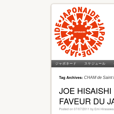
ジャポネード
スケジュール
Tag Archives:
CHAM de Saint 
JOE HISAISHI
FAVEUR DU 
Posted on
07/07/2011
by
Emi Hirasawa