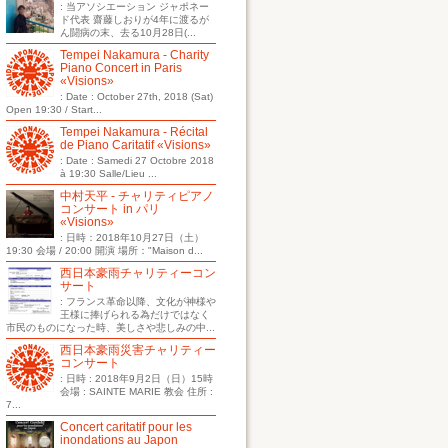
: 当アソシエーション ジャポネー
ド代表 齋藤しおりが4年に渡るが
ん闘病の末、去る10月28日(...
Tempei Nakamura - Charity
Piano Concert in Paris
«Visions»
: Date : October 27th, 2018 (Sat)
Open 19:30 / Start...
Tempei Nakamura - Récital
de Piano Caritatif «Visions»
: Date : Samedi 27 Octobre 2018
à 19:30 Salle/Lieu ...
中村天平 - チャリティピアノ
コンサート in パリ
«Visions»
: 日時：2018年10月27日（土）
19:30 会場 / 20:00 開演 場所："Maison d...
西日本豪雨チャリティーコン
サート
: フランス革命以降、文化が神様や
王様に捧げられる為だけではなく
市民のものになった時、美しさや悲しみの中...
西日本豪雨災害チャリティー
コンサート
: 日時 : 2018年9月2日（日）15時
会場 : SAINTE MARIE 教会 住所 :
7...
Concert caritatif pour les
inondations au Japon