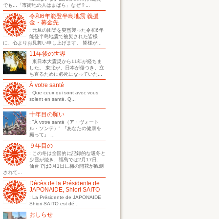
でも...「市街地の人はまばら」なぜ？...
令和6年能登半島地震 義援
金・募金先
: 元旦の団欒を突然襲った令和6年
能登半島地震で被災された皆様
に、心よりお見舞い申し上げます。 皆様が...
11年後の世界
: 東日本大震災から11年が経ちま
した。 東北が、日本が傷つき、立
ち直るために必死になっていた...
À votre santé
: Que ceux qui sont avec vous
soient en santé. Q...
十年目の願い
: "À votre santé（ア・ヴォート
ル・ソンテ）" 『あなたの健康を
願って』 ...
９年目の
: この冬は全国的に記録的な暖冬と
少雪が続き、福島では2月17日、
仙台では3月1日に梅の開花が観測
されて...
Décès de la Présidente de
JAPONAIDE, Shiori SAITO
: La Présidente de JAPONAIDE
Shiori SAITO est dé...
おしらせ