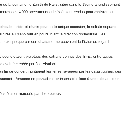
ieu de la semaine, le Zénith de Paris, situé dans le 19ème arrondissement
attentes des 4 000 spectateurs qui s’y étaient rendus pour assister au
la chorale, créés et réunis pour cette unique occasion, la soliste soprano,
œuvres au piano tout en poursuivant la direction orchestrale. Les
sa musique que par son charisme, ne pouvaient le lâcher du regard.
 scène étaient projetées des extraits connus des films, entre autres
e avait été créée par Joe Hisaishi.
en fin de concert montraient les terres ravagées par les catastrophes, des
tsunami. Personne ne pouvait rester insensible, face à une telle ampleur
rées étaient marqués par des sourires.