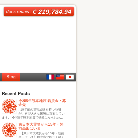
€ 219,784.94
dons réunis :
Blog
French
English
日本
Recent Posts
令和8年熊本地震 義援金・募
語
金先
: 10年前の災害経験を持つ地域
が、再び大きな困難に直面してい
ます。 令和8年熊本地震で犠牲になられた...
東日本大震災から15年・陸
前高田はいま
: 【東日本大震災から15年・陸前
高田はいま】観光客130万人超え