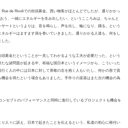
ue de Rivoliでの街頭募金。買い物客がほとんどでしたが、通りかかっ
らおう、一緒にエネルギーを生み出したい、というこころみは、ちゃんと
ンサートというよりは、音を鳴らし、声を出し、輪になり、踊る。という
エネルギーはますます渦を巻いていきました。通りかかる人達も、何をし
ました。
街頭募金だということが一見してわかるような工夫が必要だった、という
新たな諸問題が起きる中、裕福な国日本というイメージから、こういった
道行く人の中には日本に対して畏敬の念を抱く人もいたし、何かの形で貢
る機会を得たという場合もありました。手作りの楽器はまた次の機会の為
いうコンセプトのパフォーマンスと同時に進行しているプロジェクトも機会を
より人々に訴え、日本で起きたことを伝えるという、私達の初心に根付い