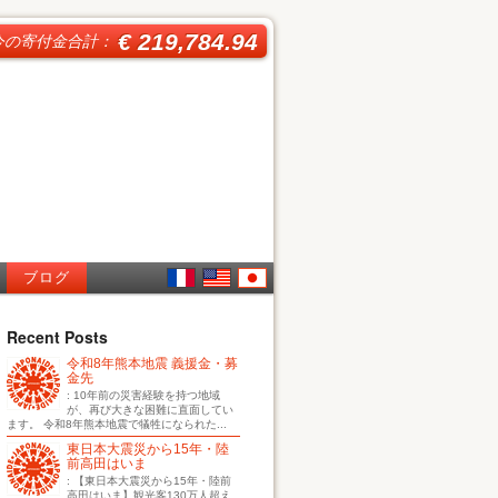
€ 219,784.94
今の寄付金合計：
ブログ
French
English
日本
Recent Posts
令和8年熊本地震 義援金・募
語
金先
: 10年前の災害経験を持つ地域
が、再び大きな困難に直面してい
ます。 令和8年熊本地震で犠牲になられた...
東日本大震災から15年・陸
前高田はいま
: 【東日本大震災から15年・陸前
高田はいま】観光客130万人超え