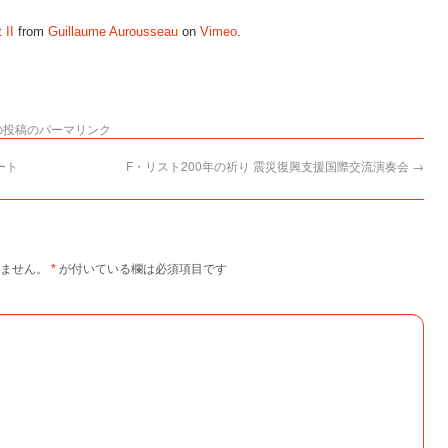
 II
from
Guillaume Aurousseau
on
Vimeo
.
の投稿のパーマリンク
ート
F・リスト200年の祈り 震災復興支援国際交流演奏会
→
ません。
*
が付いている欄は必須項目です