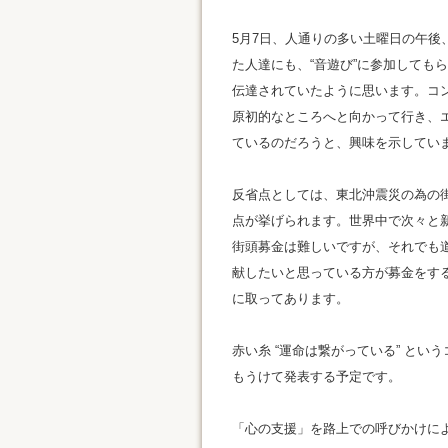
5月7日、人通りの多い土曜日の午後、R
た人達にも、“音遊び”に参加しても
伝達されていたように思います。コ
原初的なところへと向かって行き、
ているのだろうと、興味を示してい
反省点としては、東北沖震災の為の
点が挙げられます。世界中で次々と
街頭募金は難しいですが、それでも
献したいと思っている方が募金をす
に取ってあります。
赤い糸 “運命は繋がっている” と
もうけて発表する予定です。
「心の支援」を路上での呼びかけに