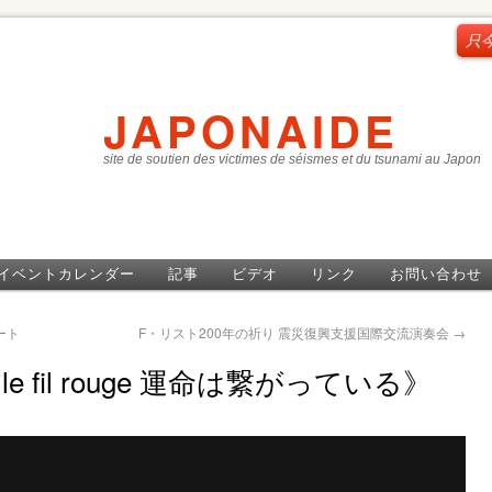
只
JAPONAIDE
site de soutien des victimes de séismes et du tsunami au Japon
イベントカレンダー
記事
ビデオ
リンク
お問い合わせ
ート
F・リスト200年の祈り 震災復興支援国際交流演奏会
→
糸 le fil rouge 運命は繋がっている》