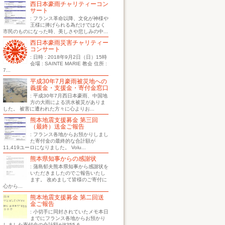
西日本豪雨チャリティーコン
サート
: フランス革命以降、文化が神様や
王様に捧げられる為だけではなく
市民のものになった時、美しさや悲しみの中...
西日本豪雨災害チャリティー
コンサート
: 日時 : 2018年9月2日（日）15時
会場 : SAINTE MARIE 教会 住所 :
7...
平成30年7月豪雨被災地への
義援金・支援金・寄付金窓口
: 平成30年7月西日本豪雨、中国地
方の大雨による洪水被災がありま
した。 被害に遭われた方々に心よりお...
熊本地震支援募金 第三回
（最終）送金ご報告
: フランス各地からお預かりしまし
た寄付金の最終的な合計額が
11,419ユーロになりました。 Volu...
熊本県知事からの感謝状
: 蒲島郁夫熊本県知事から感謝状を
いただきましたのでご報告いたし
ます。 改めまして皆様のご寄付に
心から...
熊本地震支援募金 第二回送
金ご報告
: 小切手に同封されていたメモ本日
までにフランス各地からお預かり
しました寄付金の合計額が8355.6...