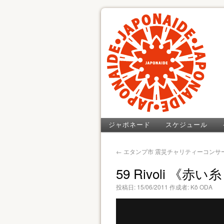
ジャポネード
スケジュール
←
エタンプ市 震災チャリティーコンサ
59 Rivoli 《赤い
投稿日:
15/06/2011
作成者:
Kô ODA