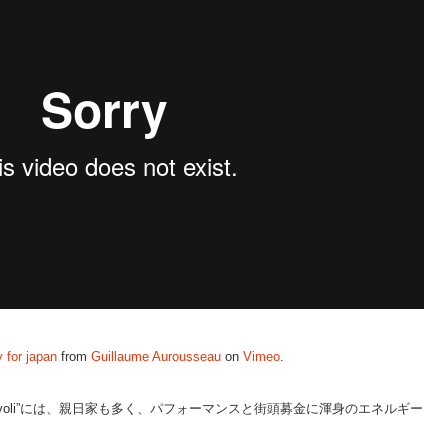
 for japan
from
Guillaume Aurousseau
on
Vimeo
.
ivoli”には、親日家も多く、パフォーマンスと街頭募金に渾身のエネルギー