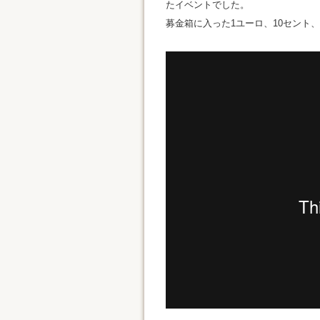
たイベントでした。
募金箱に入った1ユーロ、10セント