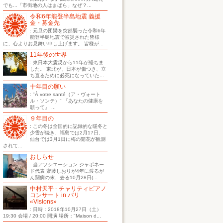
でも...「市街地の人はまばら」なぜ？...
令和6年能登半島地震 義援
金・募金先
: 元旦の団欒を突然襲った令和6年
能登半島地震で被災された皆様
に、心よりお見舞い申し上げます。 皆様が...
11年後の世界
: 東日本大震災から11年が経ちま
した。 東北が、日本が傷つき、立
ち直るために必死になっていた...
十年目の願い
: "À votre santé（ア・ヴォート
ル・ソンテ）" 『あなたの健康を
願って』 ...
９年目の
: この冬は全国的に記録的な暖冬と
少雪が続き、福島では2月17日、
仙台では3月1日に梅の開花が観測
されて...
おしらせ
: 当アソシエーション ジャポネー
ド代表 齋藤しおりが4年に渡るが
ん闘病の末、去る10月28日(...
中村天平 - チャリティピアノ
コンサート in パリ
«Visions»
: 日時：2018年10月27日（土）
19:30 会場 / 20:00 開演 場所："Maison d...