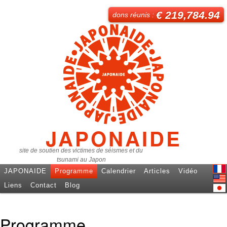
€ 219,784.94
dons réunis :
JAPONAIDE
site de soutien des victimes de séismes et du
tsunami au Japon
JAPONAIDE
Programme
Calendrier
Articles
Vidéo
Fren
Liens
Contact
Blog
Engl
日本
Programme