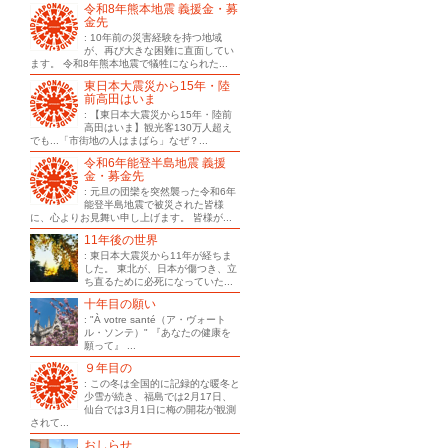
令和8年熊本地震 義援金・募
金先
: 10年前の災害経験を持つ地域
が、再び大きな困難に直面してい
ます。 令和8年熊本地震で犠牲になられた...
東日本大震災から15年・陸
前高田はいま
: 【東日本大震災から15年・陸前
高田はいま】観光客130万人超え
でも...「市街地の人はまばら」なぜ？...
令和6年能登半島地震 義援
金・募金先
: 元旦の団欒を突然襲った令和6年
能登半島地震で被災された皆様
に、心よりお見舞い申し上げます。 皆様が...
11年後の世界
: 東日本大震災から11年が経ちま
した。 東北が、日本が傷つき、立
ち直るために必死になっていた...
十年目の願い
: "À votre santé（ア・ヴォート
ル・ソンテ）" 『あなたの健康を
願って』 ...
９年目の
: この冬は全国的に記録的な暖冬と
少雪が続き、福島では2月17日、
仙台では3月1日に梅の開花が観測
されて...
おしらせ