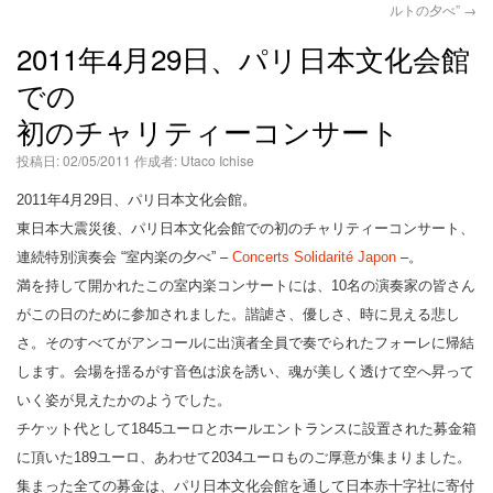
ルトの夕べ”
→
語
2011年4月29日、パリ日本文化会館
での
初のチャリティーコンサート
投稿日:
02/05/2011
作成者:
Utaco Ichise
2011年4月29日、パリ日本文化会館。
東日本大震災後、パリ日本文化会館での初のチャリティーコンサート、
連続特別演奏会 “室内楽の夕べ” –
Concerts Solidarité Japon
–。
満を持して開かれたこの室内楽コンサートには、10名の演奏家の皆さん
がこの日のために参加されました。諧謔さ、優しさ、時に見える悲し
さ。そのすべてがアンコールに出演者全員で奏でられたフォーレに帰結
します。会場を揺るがす音色は涙を誘い、魂が美しく透けて空へ昇って
いく姿が見えたかのようでした。
チケット代として1845ユーロとホールエントランスに設置された募金箱
に頂いた189ユーロ、あわせて2034ユーロものご厚意が集まりました。
集まった全ての募金は、パリ日本文化会館を通して日本赤十字社に寄付