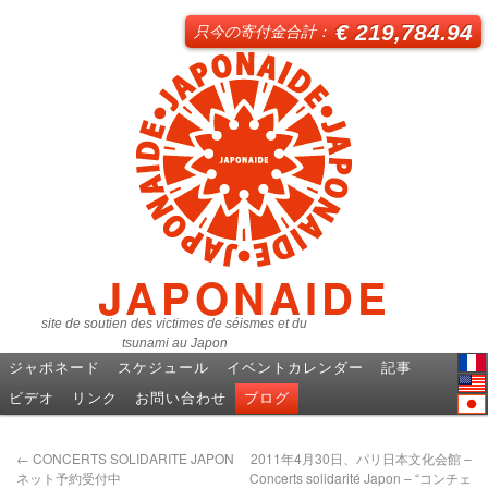
€ 219,784.94
只今の寄付金合計：
JAPONAIDE
site de soutien des victimes de séismes et du
tsunami au Japon
ジャポネード
スケジュール
イベントカレンダー
記事
Fren
ビデオ
リンク
お問い合わせ
ブログ
Engl
日本
←
CONCERTS SOLIDARITE JAPON
2011年4月30日、パリ日本文化会館 –
ネット予約受付中
Concerts solidarité Japon – “コンチェ