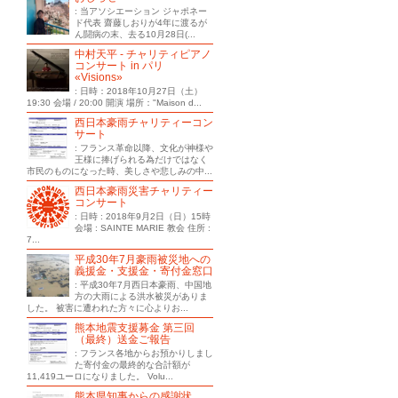
: 当アソシエーション ジャポネー
ド代表 齋藤しおりが4年に渡るが
ん闘病の末、去る10月28日(...
中村天平 - チャリティピアノ
コンサート in パリ
«Visions»
: 日時：2018年10月27日（土）
19:30 会場 / 20:00 開演 場所："Maison d...
西日本豪雨チャリティーコン
サート
: フランス革命以降、文化が神様や
王様に捧げられる為だけではなく
市民のものになった時、美しさや悲しみの中...
西日本豪雨災害チャリティー
コンサート
: 日時 : 2018年9月2日（日）15時
会場 : SAINTE MARIE 教会 住所 :
7...
平成30年7月豪雨被災地への
義援金・支援金・寄付金窓口
: 平成30年7月西日本豪雨、中国地
方の大雨による洪水被災がありま
した。 被害に遭われた方々に心よりお...
熊本地震支援募金 第三回
（最終）送金ご報告
: フランス各地からお預かりしまし
た寄付金の最終的な合計額が
11,419ユーロになりました。 Volu...
熊本県知事からの感謝状