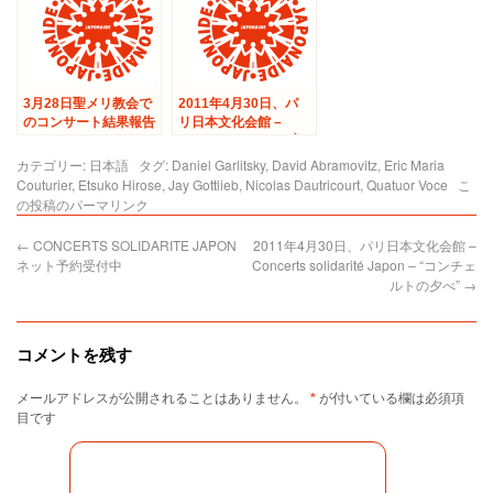
3月28日聖メリ教会で
2011年4月30日、パ
のコンサート結果報告
リ日本文化会館 –
Concerts solidarité
Japon – “コンチェル
カテゴリー:
日本語
タグ:
Daniel Garlitsky
,
David Abramovitz
,
Eric Maria
トの夕べ”
Couturier
,
Etsuko Hirose
,
Jay Gottlieb
,
Nicolas Dautricourt
,
Quatuor Voce
こ
の投稿のパーマリンク
←
CONCERTS SOLIDARITE JAPON
2011年4月30日、パリ日本文化会館 –
ネット予約受付中
Concerts solidarité Japon – “コンチェ
ルトの夕べ”
→
コメントを残す
メールアドレスが公開されることはありません。
*
が付いている欄は必須項
目です