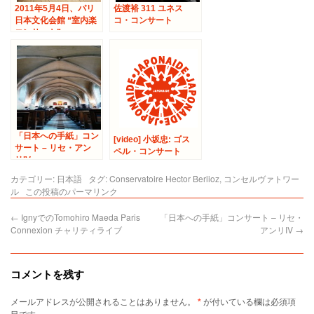
2011年5月4日、パリ
佐渡裕 311 ユネス
日本文化会館 “室内楽
コ・コンサート
コンサート”
「日本への手紙」コン
[video] 小坂忠: ゴス
サート – リセ・アン
ペル・コンサート
リIV
カテゴリー:
日本語
タグ:
Conservatoire Hector Berlioz
,
コンセルヴァトワー
ル
この投稿のパーマリンク
←
IgnyでのTomohiro Maeda Paris
「日本への手紙」コンサート – リセ・
Connexion チャリティライブ
アンリIV
→
コメントを残す
メールアドレスが公開されることはありません。
*
が付いている欄は必須項