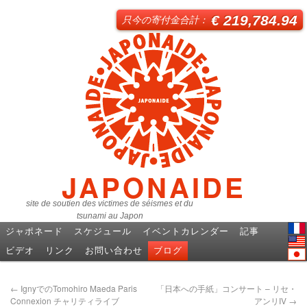
€ 219,784.94
只今の寄付金合計：
JAPONAIDE
site de soutien des victimes de séismes et du
tsunami au Japon
ジャポネード
スケジュール
イベントカレンダー
記事
Fren
ビデオ
リンク
お問い合わせ
ブログ
Engl
日本
←
IgnyでのTomohiro Maeda Paris
「日本への手紙」コンサート – リセ・
Connexion チャリティライブ
アンリIV
→