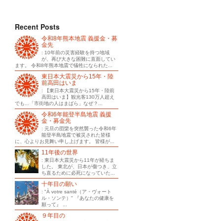
Recent Posts
令和8年熊本地震 義援金・募
金先
: 10年前の災害経験を持つ地域
が、再び大きな困難に直面してい
ます。 令和8年熊本地震で犠牲になられた...
東日本大震災から15年・陸
前高田はいま
: 【東日本大震災から15年・陸前
高田はいま】観光客130万人超え
でも...「市街地の人はまばら」なぜ？...
令和6年能登半島地震 義援
金・募金先
: 元旦の団欒を突然襲った令和6年
能登半島地震で被災された皆様
に、心よりお見舞い申し上げます。 皆様が...
11年後の世界
: 東日本大震災から11年が経ちま
した。 東北が、日本が傷つき、立
ち直るために必死になっていた...
十年目の願い
: "À votre santé（ア・ヴォート
ル・ソンテ）" 『あなたの健康を
願って』 ...
９年目の