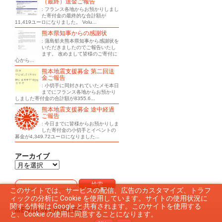
（最終）送金ご報告
: フランス各地からお預かりしまし
た寄付金の最終的な合計額が
11,419ユーロになりました。 Volu...
熊本県知事からの感謝状
: 蒲島郁夫熊本県知事から感謝状を
いただきましたのでご報告いたし
ます。 改めまして皆様のご寄付に
心から...
熊本地震支援募金 第二回送
金ご報告
: 小切手に同封されていたメモ本日
までにフランス各地からお預かり
しました寄付金の合計額が8355.6...
熊本地震支援募金 途中経過
ご報告
: 今日までに皆様からお預かりしま
した寄付金の小切手とイベントの
募金が4,349.72ユーロになりました...
アーカイブ
このサイトでは、サービスの配信、広告のカスタマイズ、トラフ
ィックの分析に Cookie を使用しています。サイトの使用状況に
関する情報は Google と共有されます。このサイトを使用する
MENTION LEGALES
と、Cookie の使用に同意することになります。