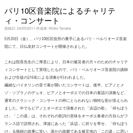
語
パリ10区音楽院によるチャリテ
ィ・コンサート
投稿日:
24/05/2011
作成者:
Rinko Tanaka
5月20日（金）、パリ10区区役所の裏手にあるパリ・ベルリオーズ音楽
院にて、日仏友好コンサートが開催されました。
これは院長先生のご厚意により、日本の被災者の方々のためのチャリテ
ィコンサートとして実現したもので、パリ・ベルリオーズ音楽院の講師
および生徒の計6名による演奏が行われました。
繊細なバイオリンの音で幕が開いたコンサートは、後半、ピアノとメ
ゾ・ソプラノのデュオ、ピアノとオーボエでの日本の童謡の演奏など、
通常のクラシック・コンサートの枠にとらわれない独特な彩が添えられ
ました。中でもピアノとオーボエで演奏された「浜辺の歌」「待ちぼう
け」「この道」は、それぞれの歌詞の意味をオーボエ奏者の方自らがフ
ランス語で説明され、津波にあった「浜辺」に祈りを寄せ、「待ちぼう
け」る猟師の故事に笑い、誰かの故郷である被災地の「この道」に思い