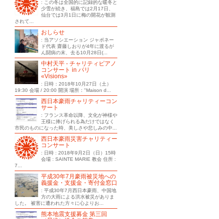
: この冬は全国的に記録的な暖冬と
少雪が続き、福島では2月17日、
仙台では3月1日に梅の開花が観測
されて...
おしらせ
: 当アソシエーション ジャポネー
ド代表 齋藤しおりが4年に渡るが
ん闘病の末、去る10月28日(...
中村天平 - チャリティピアノ
コンサート in パリ
«Visions»
: 日時：2018年10月27日（土）
19:30 会場 / 20:00 開演 場所："Maison d...
西日本豪雨チャリティーコン
サート
: フランス革命以降、文化が神様や
王様に捧げられる為だけではなく
市民のものになった時、美しさや悲しみの中...
西日本豪雨災害チャリティー
コンサート
: 日時 : 2018年9月2日（日）15時
会場 : SAINTE MARIE 教会 住所 :
7...
平成30年7月豪雨被災地への
義援金・支援金・寄付金窓口
: 平成30年7月西日本豪雨、中国地
方の大雨による洪水被災がありま
した。 被害に遭われた方々に心よりお...
熊本地震支援募金 第三回