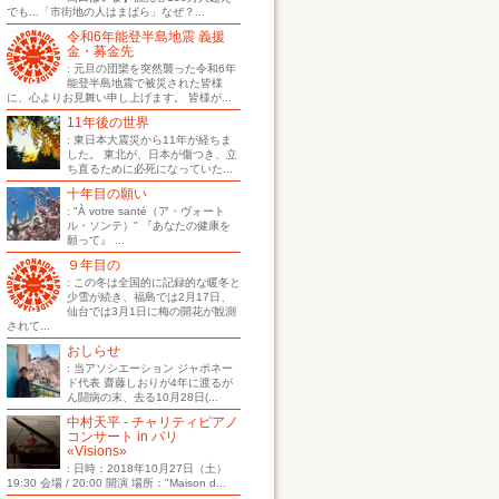
でも...「市街地の人はまばら」なぜ？...
令和6年能登半島地震 義援
金・募金先
: 元旦の団欒を突然襲った令和6年
能登半島地震で被災された皆様
に、心よりお見舞い申し上げます。 皆様が...
11年後の世界
: 東日本大震災から11年が経ちま
した。 東北が、日本が傷つき、立
ち直るために必死になっていた...
十年目の願い
: "À votre santé（ア・ヴォート
ル・ソンテ）" 『あなたの健康を
願って』 ...
９年目の
: この冬は全国的に記録的な暖冬と
少雪が続き、福島では2月17日、
仙台では3月1日に梅の開花が観測
されて...
おしらせ
: 当アソシエーション ジャポネー
ド代表 齋藤しおりが4年に渡るが
ん闘病の末、去る10月28日(...
中村天平 - チャリティピアノ
コンサート in パリ
«Visions»
: 日時：2018年10月27日（土）
19:30 会場 / 20:00 開演 場所："Maison d...