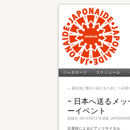
ジャポネード
スケジュール
←
被災地と繋がり続けるために 〜石巻
~ 日本へ送るメ
ーイベント
投稿日:
08/10/2012
作成者:
JAPONAID
辻美玲によるピアノリサイタル