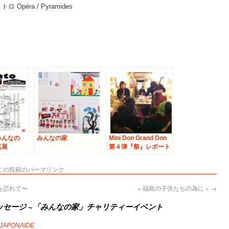
– メトロ Opéra / Pyramides
みんなの
みんなの家
Mini Don Grand Don
真展
第４弾『祭』レポート
この投稿のパーマリンク
を訪れて〜
« 福島の子供たちの為に »
→
ッセージ ~「みんなの家」チャリティーイベント
JAPONAIDE