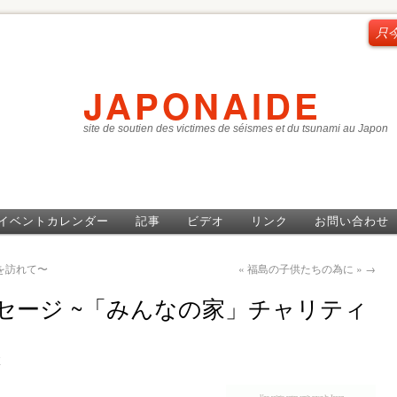
只
JAPONAIDE
site de soutien des victimes de séismes et du tsunami au Japon
イベントカレンダー
記事
ビデオ
リンク
お問い合わせ
を訪れて〜
« 福島の子供たちの為に »
→
ッセージ ~「みんなの家」チャリティ
E