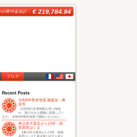
€ 219,784.94
今の寄付金合計：
ブログ
French
English
日本
Recent Posts
令和8年熊本地震 義援金・募
語
金先
: 10年前の災害経験を持つ地域
が、再び大きな困難に直面してい
ます。 令和8年熊本地震で犠牲になられた...
東日本大震災から15年・陸
前高田はいま
: 【東日本大震災から15年・陸前
高田はいま】観光客130万人超え