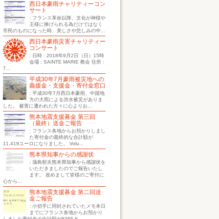
西日本豪雨チャリティーコン
サート
: フランス革命以降、文化が神様や
王様に捧げられる為だけではなく
市民のものになった時、美しさや悲しみの中...
西日本豪雨災害チャリティー
コンサート
: 日時 : 2018年9月2日（日）15時
会場 : SAINTE MARIE 教会 住所 :
7...
平成30年7月豪雨被災地への
義援金・支援金・寄付金窓口
: 平成30年7月西日本豪雨、中国地
方の大雨による洪水被災がありま
した。 被害に遭われた方々に心よりお...
熊本地震支援募金 第三回
（最終）送金ご報告
: フランス各地からお預かりしまし
た寄付金の最終的な合計額が
11,419ユーロになりました。 Volu...
熊本県知事からの感謝状
: 蒲島郁夫熊本県知事から感謝状を
いただきましたのでご報告いたし
ます。 改めまして皆様のご寄付に
心から...
熊本地震支援募金 第二回送
金ご報告
: 小切手に同封されていたメモ本日
までにフランス各地からお預かり
しました寄付金の合計額が8355.6...