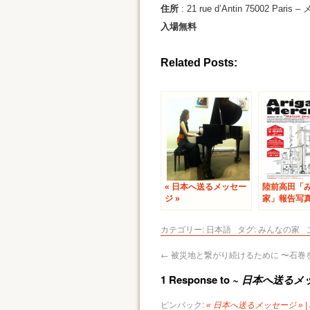
住所
: 21 rue d’Antin 75002 Paris 
入場無料
Related Posts:
« 日本へ送るメッセー
陸前高田「
ジ »
家」報告写
カテゴリー:
日本語
タグ:
みんなの家
←
被災地と繋がり続けるために 〜石巻
1 Response to
~ 日本へ送るメ
ピンバック:
« 日本へ送るメッセージ » | 