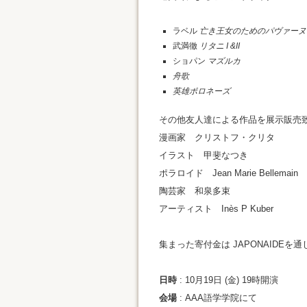
ラベル
亡き王女のためのパヴァーヌ
武満徹
リタニ I &II
ショパン
マズルカ
舟歌
英雄ポロネーズ
その他友人達による作品を展示販売
漫画家 クリストフ・クリタ
イラスト 甲斐なつき
ポラロイド Jean Marie Bellemain
陶芸家 和泉多束
アーティスト Inès P Kuber
集まった寄付金は JAPONAIDEを
日時
: 10月19日 (金) 19時開演
会場
: AAA語学学院にて