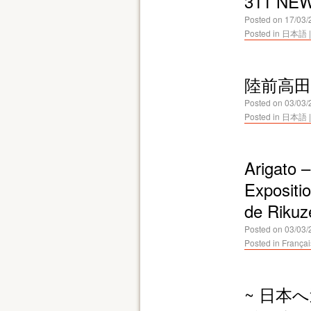
311 NE
Posted on
17/03/
Posted in
日本語
|
陸前高
Posted on
03/03/
Posted in
日本語
|
Arigato –
Expositi
de Rikuz
Posted on
03/03/
Posted in
Françai
~ 日本