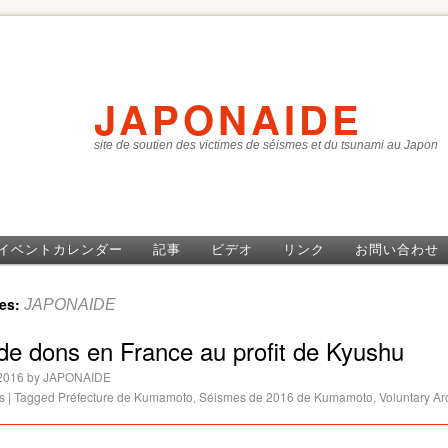
JAPONAIDE
site de soutien des victimes de séismes et du tsunami au Japon
イベントカレンダー
記事
ビデオ
リンク
お問い合わせ
ves:
JAPONAIDE
 de dons en France au profit de Kyushu
2016
by
JAPONAIDE
s
|
Tagged
Préfecture de Kumamoto
,
Séismes de 2016 de Kumamoto
,
Voluntary Ar