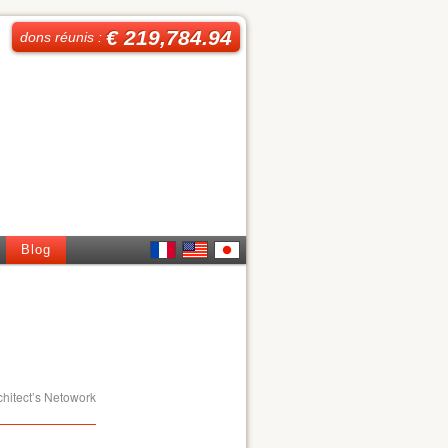
€ 219,784.94
dons réunis :
Blog
French
English
日本
語
chitect’s Netowork