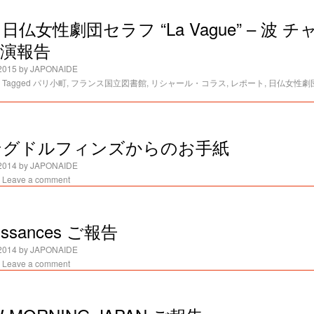
 日仏女性劇団セラフ “La Vague” – 波 
演報告
2015
by
JAPONAIDE
Tagged
パリ小町
,
フランス国立図書館
,
リシャール・コラス
,
レポート
,
日仏女性劇
ングドルフィンズからのお手紙
2014
by
JAPONAIDE
Leave a comment
aissances ご報告
2014
by
JAPONAIDE
Leave a comment