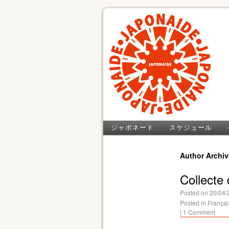
ジャポネード
スケジュール
Author Archi
Collecte
Posted on
20/04/
Posted in
Françai
|
1 Comment