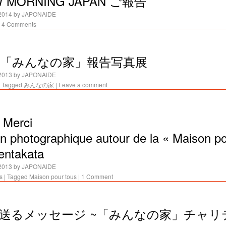
W MORNING JAPAN ご報告
2014
by
JAPONAIDE
4 Comments
田「みんなの家」報告写真展
2013
by
JAPONAIDE
Tagged
みんなの家
|
Leave a comment
 Merci
on photographique autour de la « Maison po
entakata
2013
by
JAPONAIDE
s
|
Tagged
Maison pour tous
|
1 Comment
へ送るメッセージ ~「みんなの家」チャリ