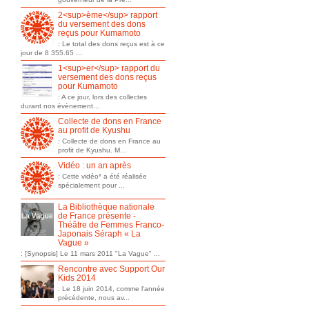
2<sup>ème</sup> rapport
du versement des dons
reçus pour Kumamoto
: Le total des dons reçus est à ce
jour de 8 355.65 ...
1<sup>er</sup> rapport du
versement des dons reçus
pour Kumamoto
: A ce jour, lors des collectes
durant nos évènement...
Collecte de dons en France
au profit de Kyushu
: Collecte de dons en France au
profit de Kyushu. M...
Vidéo : un an après
: Cette vidéo* a été réalisée
spécialement pour ...
La Bibliothèque nationale
de France présente -
Théâtre de Femmes Franco-
Japonais Séraph « La
Vague »
: [Synopsis] Le 11 mars 2011 "La Vague" ...
Rencontre avec Support Our
Kids 2014
: Le 18 juin 2014, comme l'année
précédente, nous av...