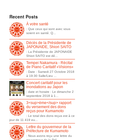
Recent Posts
À votre santé
: Que ceux qui sont avec vous
soient en santé. Q...
Décès de la Présidente de
JAPONAIDE, Shiori SAITO
: La Présidente de JAPONAIDE
Shiori SAITO est dé...
Tempei Nakamura - Récital
de Piano Caritatif «Visions»
: Date : Samedi 27 Octobre 2018
à 19:30 Salle/Lieu ...
Concert caritatif pour les
inondations au Japon
: date et horaire : Le dimanche 2
septembre 2018 à 1...
3<sup>ème</sup> rapport
du versement des dons
reçus pour Kumamoto
: Le total des dons reçus est à ce
jour de 11 419 eu...
Lettre du gouverneur de la
Préfecture de Kumamoto
: Nous avons reçu une lettre du
gouverneur de la Pré...