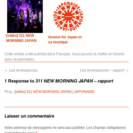
[vidéo] 311 NEW
Groove for Japan et
MORNING JAPAN
sa musique
soutiennent le
Japon: la première
Cette entrée a été publiée dans
Français
. Vous pouvez la mettre en favoris
mobilisation
avec
ce permalien
.
parisienne de
JAPONAIDE
←
Les renaissances
Les renaissances – rapport
→
1 Response to
311 NEW MORNING JAPAN – rapport
Ping :
[vidéo] 311 NEW MORNING JAPAN | JAPONAIDE
Laisser un commentaire
Votre adresse de messagerie ne sera pas publiée.
Les champs obligatoires
sont indiqués avec
*