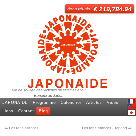
€ 219,784.94
dons réunis :
JAPONAIDE
site de soutien des victimes de séismes et du
tsunami au Japon
JAPONAIDE
Programme
Calendrier
Articles
Vidéo
Fren
Liens
Contact
Blog
Engl
日本
←
Les renaissances
Les renaissances – rapport
→