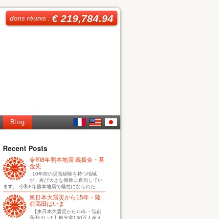
€ 219,784.94
dons réunis :
Blog
French
English
日本
Recent Posts
令和8年熊本地震 義援金・募
語
金先
: 10年前の災害経験を持つ地域
が、再び大きな困難に直面してい
ます。 令和8年熊本地震で犠牲になられた...
東日本大震災から15年・陸
前高田はいま
: 【東日本大震災から15年・陸前
高田はいま】観光客130万人超え