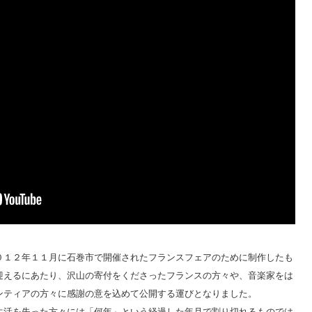
０１２年１１月に石巻市で開催されたフランスフェアのために制作したも
迎えるにあたり、沢山の寄付をくださったフランスの方々や、音楽家をは
ンティアの方々に感謝の意を込めて公開する運びとなりました。
生活を失った方々には「何年」という経過した年月で割り切れるものでは