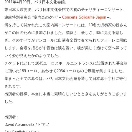
2011年4月29日、パリ日本文化会館。
東日本大震災後、パリ日本文化会館での初のチャリティーコンサート、
連続特別演奏会 “室内楽の夕べ” –
Concerts Solidarité Japon
–。
満を持して開かれたこの室内楽コンサートには、10名の演奏家の皆さん
がこの日のために参加されました。諧謔さ、優しさ、時に見える悲し
さ。そのすべてがアンコールに出演者全員で奏でられたフォーレに帰結
します。会場を揺るがす音色は涙を誘い、魂が美しく透けて空へ昇って
いく姿が見えたかのようでした。
チケット代として1845ユーロとホールエントランスに設置された募金箱
に頂いた189ユーロ、あわせて2034ユーロものご厚意が集まりました。
集まった全ての募金は、パリ日本文化会館を通して日本赤十字社に寄付
されます。
出演者の皆様、本当に本当に素晴らしいひとときをありがとうございま
した。
出演者：
David Abramovitz / ピアノ