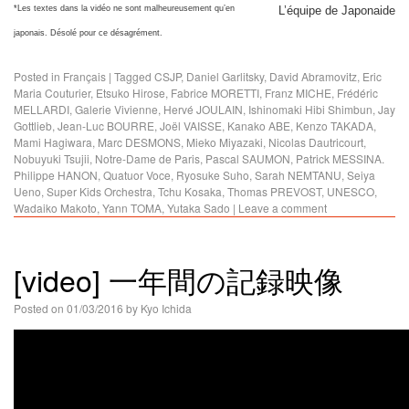
*Les textes dans la vidéo ne sont malheureusement qu’en
L’équipe de Japonaide
japonais. Désolé pour ce désagrément.
Posted in
Français
|
Tagged
CSJP
,
Daniel Garlitsky
,
David Abramovitz
,
Eric
Maria Couturier
,
Etsuko Hirose
,
Fabrice MORETTI
,
Franz MICHE
,
Frédéric
MELLARDI
,
Galerie Vivienne
,
Hervé JOULAIN
,
Ishinomaki Hibi Shimbun
,
Jay
Gottlieb
,
Jean-Luc BOURRE
,
Joël VAISSE
,
Kanako ABE
,
Kenzo TAKADA
,
Mami Hagiwara
,
Marc DESMONS
,
Mieko Miyazaki
,
Nicolas Dautricourt
,
Nobuyuki Tsujii
,
Notre-Dame de Paris
,
Pascal SAUMON
,
Patrick MESSINA.
Philippe HANON
,
Quatuor Voce
,
Ryosuke Suho
,
Sarah NEMTANU
,
Seiya
Ueno
,
Super Kids Orchestra
,
Tchu Kosaka
,
Thomas PREVOST
,
UNESCO
,
Wadaiko Makoto
,
Yann TOMA
,
Yutaka Sado
|
Leave a comment
[video] 一年間の記録映像
Posted on
01/03/2016
by
Kyo Ichida