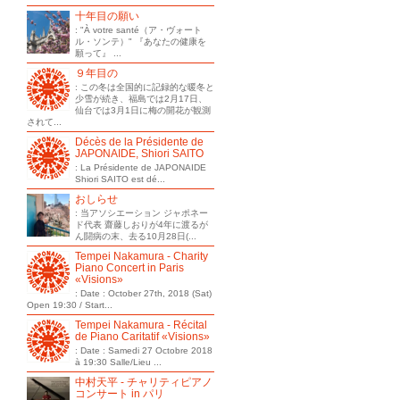
十年目の願い
: "À votre santé（ア・ヴォート
ル・ソンテ）" 『あなたの健康を
願って』 ...
９年目の
: この冬は全国的に記録的な暖冬と
少雪が続き、福島では2月17日、
仙台では3月1日に梅の開花が観測
されて...
Décès de la Présidente de
JAPONAIDE, Shiori SAITO
: La Présidente de JAPONAIDE
Shiori SAITO est dé...
おしらせ
: 当アソシエーション ジャポネー
ド代表 齋藤しおりが4年に渡るが
ん闘病の末、去る10月28日(...
Tempei Nakamura - Charity
Piano Concert in Paris
«Visions»
: Date : October 27th, 2018 (Sat)
Open 19:30 / Start...
Tempei Nakamura - Récital
de Piano Caritatif «Visions»
: Date : Samedi 27 Octobre 2018
à 19:30 Salle/Lieu ...
中村天平 - チャリティピアノ
コンサート in パリ