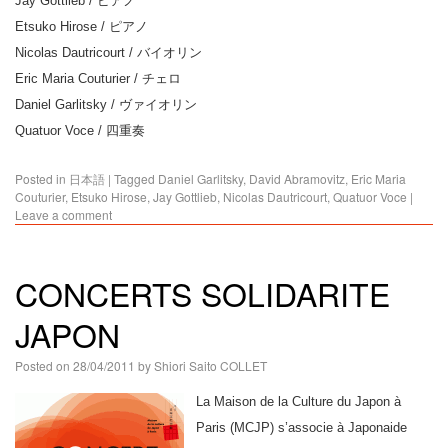
Jay Gottlieb / ピアノ
Etsuko Hirose / ピアノ
Nicolas Dautricourt / バイオリン
Eric Maria Couturier / チェロ
Daniel Garlitsky / ヴァイオリン
Quatuor Voce / 四重奏
Posted in
日本語
|
Tagged
Daniel Garlitsky
,
David Abramovitz
,
Eric Maria
Couturier
,
Etsuko Hirose
,
Jay Gottlieb
,
Nicolas Dautricourt
,
Quatuor Voce
|
Leave a comment
CONCERTS SOLIDARITE
JAPON
Posted on
28/04/2011
by
Shiori Saito COLLET
La Maison de la Culture du Japon à
Paris (MCJP) s’associe à Japonaide