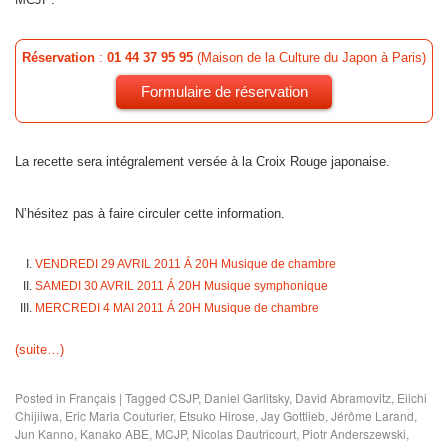
Réservation
:
01 44 37 95 95
(Maison de la Culture du Japon à Paris)
Formulaire de réservation
La recette sera intégralement versée à la Croix Rouge japonaise.
N’hésitez pas à faire circuler cette information.
VENDREDI 29 AVRIL 2011 Á 20H Musique de chambre
SAMEDI 30 AVRIL 2011 Á 20H Musique symphonique
MERCREDI 4 MAI 2011 Á 20H Musique de chambre
(suite…)
Posted in
Français
|
Tagged
CSJP
,
Daniel Garlitsky
,
David Abramovitz
,
Eiichi
Chijiiwa
,
Eric Maria Couturier
,
Etsuko Hirose
,
Jay Gottlieb
,
Jérôme Larand
,
Jun Kanno
,
Kanako ABE
,
MCJP
,
Nicolas Dautricourt
,
Piotr Anderszewski
,