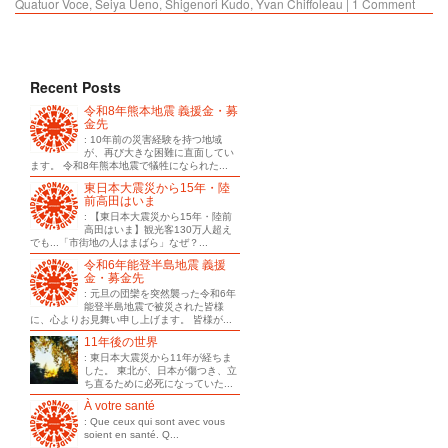
Quatuor Voce
,
Seiya Ueno
,
Shigenori Kudo
,
Yvan Chiffoleau
|
1 Comment
Recent Posts
令和8年熊本地震 義援金・募
金先
: 10年前の災害経験を持つ地域
が、再び大きな困難に直面してい
ます。 令和8年熊本地震で犠牲になられた...
東日本大震災から15年・陸
前高田はいま
: 【東日本大震災から15年・陸前
高田はいま】観光客130万人超え
でも...「市街地の人はまばら」なぜ？...
令和6年能登半島地震 義援
金・募金先
: 元旦の団欒を突然襲った令和6年
能登半島地震で被災された皆様
に、心よりお見舞い申し上げます。 皆様が...
11年後の世界
: 東日本大震災から11年が経ちま
した。 東北が、日本が傷つき、立
ち直るために必死になっていた...
À votre santé
: Que ceux qui sont avec vous
soient en santé. Q...