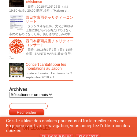
«Visions»
: 日時：2018年10月27日（土）
19:30 会場 / 20:00 開演 場所："Maison d...
西日本豪雨チャリティーコン
サート
: フランス革命以降、文化が神様や
王様に捧げられる為だけではなく
市民のものになった時、美しさや悲しみの中...
西日本豪雨災害チャリティー
コンサート
: 日時 : 2018年9月2日（日）15時
会場 : SAINTE MARIE 教会 住所 :
7...
Concert caritatif pour les
inondations au Japon
: date et horaire : Le dimanche 2
septembre 2018 à 1...
Archives
Ce site utilise des cookies pour vous offrir le meilleur service.
En poursuivant votre navigation, vous acceptez l’utilisation des
MENTION LEGALES
cookies.