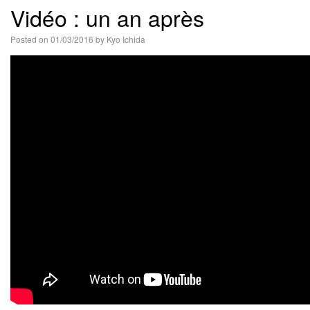
Vidéo : un an après
語
Posted on
01/03/2016
by
Kyo Ichida