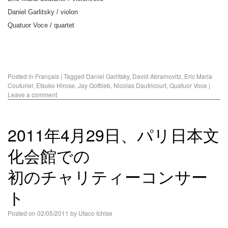
Daniel Garlitsky / violon
Quatuor Voce / quartet
Posted in
Français
|
Tagged
Daniel Garlitsky
,
David Abramovitz
,
Eric Maria
Couturier
,
Etsuko Hirose
,
Jay Gottlieb
,
Nicolas Dautricourt
,
Quatuor Voce
|
Leave a comment
2011年4月29日、パリ日本文
化会館での
初のチャリティーコンサー
ト
Posted on
02/05/2011
by
Utaco Ichise