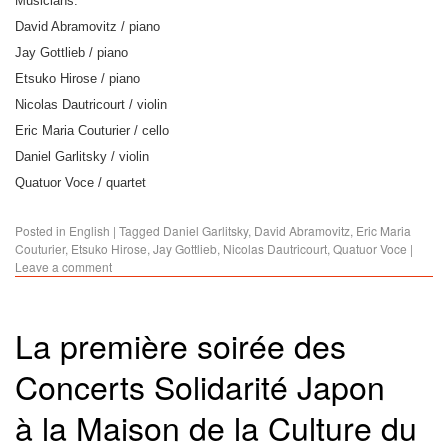
Musicians:
David Abramovitz / piano
Jay Gottlieb / piano
Etsuko Hirose / piano
Nicolas Dautricourt / violin
Eric Maria Couturier / cello
Daniel Garlitsky / violin
Quatuor Voce / quartet
Posted in
English
|
Tagged
Daniel Garlitsky
,
David Abramovitz
,
Eric Maria
Couturier
,
Etsuko Hirose
,
Jay Gottlieb
,
Nicolas Dautricourt
,
Quatuor Voce
|
Leave a comment
La première soirée des
Concerts Solidarité Japon
à la Maison de la Culture du