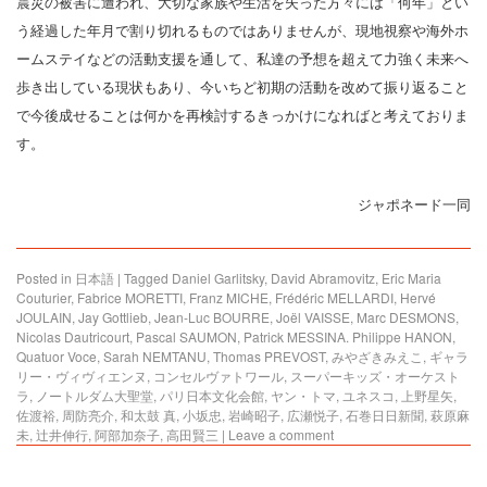
震災の被害に遭われ、大切な家族や生活を失った方々には「何年」とい
う経過した年月で割り切れるものではありませんが、現地視察や海外ホ
ームステイなどの活動支援を通して、私達の予想を超えて力強く未来へ
歩き出している現状もあり、今いちど初期の活動を改めて振り返ること
で今後成せることは何かを再検討するきっかけになればと考えておりま
す。
ジャポネード一同
Posted in
日本語
|
Tagged
Daniel Garlitsky
,
David Abramovitz
,
Eric Maria
Couturier
,
Fabrice MORETTI
,
Franz MICHE
,
Frédéric MELLARDI
,
Hervé
JOULAIN
,
Jay Gottlieb
,
Jean-Luc BOURRE
,
Joël VAISSE
,
Marc DESMONS
,
Nicolas Dautricourt
,
Pascal SAUMON
,
Patrick MESSINA. Philippe HANON
,
Quatuor Voce
,
Sarah NEMTANU
,
Thomas PREVOST
,
みやざきみえこ
,
ギャラ
リー・ヴィヴィエンヌ
,
コンセルヴァトワール
,
スーパーキッズ・オーケスト
ラ
,
ノートルダム大聖堂
,
パリ日本文化会館
,
ヤン・トマ
,
ユネスコ
,
上野星矢
,
佐渡裕
,
周防亮介
,
和太鼓 真
,
小坂忠
,
岩崎昭子
,
広瀬悦子
,
石巻日日新聞
,
萩原麻
未
,
辻井伸行
,
阿部加奈子
,
高田賢三
|
Leave a comment