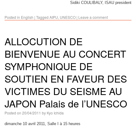
Sidiki COULIBALY, ISAU president
Posted in
English
|
Tagged
AIPU
,
UNESCO
|
Leave a comment
ALLOCUTION DE
BIENVENUE AU CONCERT
SYMPHONIQUE DE
SOUTIEN EN FAVEUR DES
VICTIMES DU SEISME AU
JAPON Palais de l’UNESCO
Posted on
20/04/2011
by
Kyo Ichida
dimanche 10 avril 2011, Salle I à 15 heures