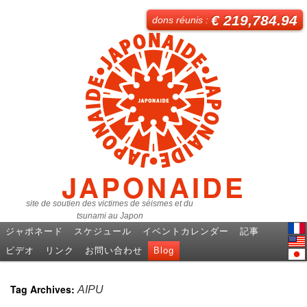
€ 219,784.94
dons réunis :
JAPONAIDE
site de soutien des victimes de séismes et du
tsunami au Japon
ジャポネード
スケジュール
イベントカレンダー
記事
Fren
ビデオ
リンク
お問い合わせ
Blog
Engl
日本
Tag Archives:
AIPU