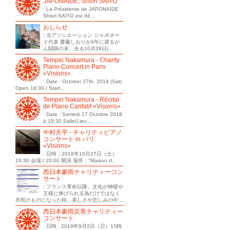
JAPONAIDE, Shiori SAITO
: La Présidente de JAPONAIDE
Shiori SAITO est dé...
おしらせ
: 当アソシエーション ジャポネー
ド代表 齋藤しおりが4年に渡るが
ん闘病の末、去る10月28日(...
Tempei Nakamura - Charity
Piano Concert in Paris
«Visions»
: Date : October 27th, 2018 (Sat)
Open 19:30 / Start...
Tempei Nakamura - Récital
de Piano Caritatif «Visions»
: Date : Samedi 27 Octobre 2018
à 19:30 Salle/Lieu ...
中村天平 - チャリティピアノ
コンサート in パリ
«Visions»
: 日時：2018年10月27日（土）
19:30 会場 / 20:00 開演 場所："Maison d...
西日本豪雨チャリティーコン
サート
: フランス革命以降、文化が神様や
王様に捧げられる為だけではなく
市民のものになった時、美しさや悲しみの中...
西日本豪雨災害チャリティー
コンサート
: 日時 : 2018年9月2日（日）15時