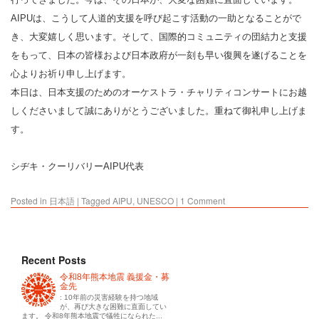
AIPUは、こうして人道的支援を呼び起こす活動の一助となることがで
き、大変嬉しく思います。そして、国際的コミュニティの団結力と支援
をもって、日本の皆様および日本政府が一刻も早い復興を遂げることを
心よりお祈り申し上げます。
本日は、日本支援のためのオーケストラ・チャリティコンサートにお越
しくださいまして誠にありがとうございました。重ねて御礼申し上げま
す。
シヂキ・クーリバリーAIPU代表
Posted in
日本語
|
Tagged
AIPU
,
UNESCO
|
1 Comment
Recent Posts
令和8年熊本地震 義援金・募
金先
: 10年前の災害経験を持つ地域
が、再び大きな困難に直面してい
ます。 令和8年熊本地震で犠牲になられた...