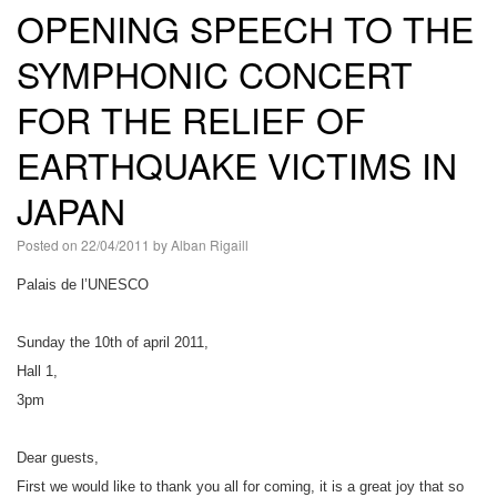
OPENING SPEECH TO THE
語
SYMPHONIC CONCERT
FOR THE RELIEF OF
EARTHQUAKE VICTIMS IN
JAPAN
Posted on
22/04/2011
by
Alban Rigaill
Palais de l’UNESCO
Sunday the 10th of april 2011,
Hall 1,
3pm
Dear guests,
First we would like to thank you all for coming, it is a great joy that so