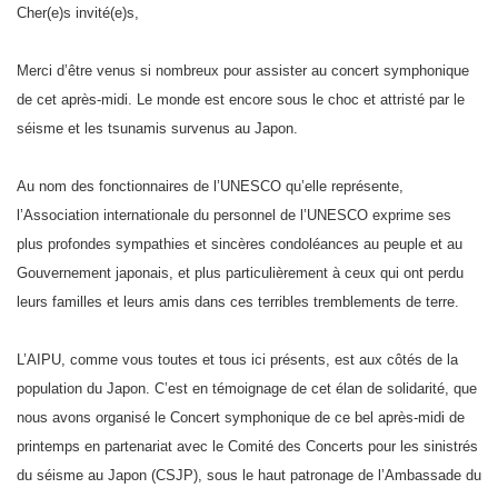
Cher(e)s invité(e)s,
Merci d’être venus si nombreux pour assister au concert symphonique
de cet après-midi. Le monde est encore sous le choc et attristé par le
séisme et les tsunamis survenus au Japon.
Au nom des fonctionnaires de l’UNESCO qu’elle représente,
l’Association internationale du personnel de l’UNESCO exprime ses
plus profondes sympathies et sincères condoléances au peuple et au
Gouvernement japonais, et plus particulièrement à ceux qui ont perdu
leurs familles et leurs amis dans ces terribles tremblements de terre.
L’AIPU, comme vous toutes et tous ici présents, est aux côtés de la
population du Japon. C’est en témoignage de cet élan de solidarité, que
nous avons organisé le Concert symphonique de ce bel après-midi de
printemps en partenariat avec le Comité des Concerts pour les sinistrés
du séisme au Japon (CSJP), sous le haut patronage de l’Ambassade du