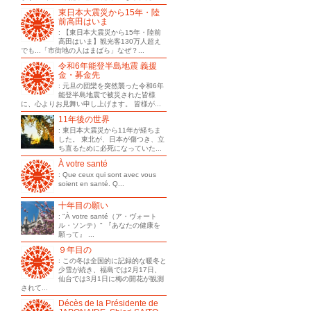
東日本大震災から15年・陸
前高田はいま
: 【東日本大震災から15年・陸前
高田はいま】観光客130万人超え
でも...「市街地の人はまばら」なぜ？...
令和6年能登半島地震 義援
金・募金先
: 元旦の団欒を突然襲った令和6年
能登半島地震で被災された皆様
に、心よりお見舞い申し上げます。 皆様が...
11年後の世界
: 東日本大震災から11年が経ちま
した。 東北が、日本が傷つき、立
ち直るために必死になっていた...
À votre santé
: Que ceux qui sont avec vous
soient en santé. Q...
十年目の願い
: "À votre santé（ア・ヴォート
ル・ソンテ）" 『あなたの健康を
願って』 ...
９年目の
: この冬は全国的に記録的な暖冬と
少雪が続き、福島では2月17日、
仙台では3月1日に梅の開花が観測
されて...
Décès de la Présidente de