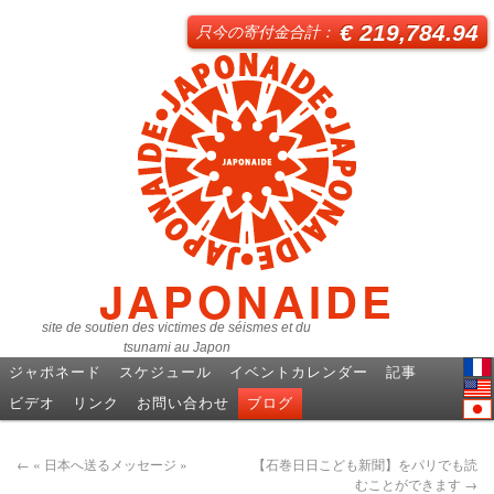
€ 219,784.94
只今の寄付金合計：
JAPONAIDE
site de soutien des victimes de séismes et du
tsunami au Japon
ジャポネード
スケジュール
イベントカレンダー
記事
Fren
ビデオ
リンク
お問い合わせ
ブログ
Engl
日本
←
« 日本へ送るメッセージ »
【石巻日日こども新聞】をパリでも読
むことができます
→