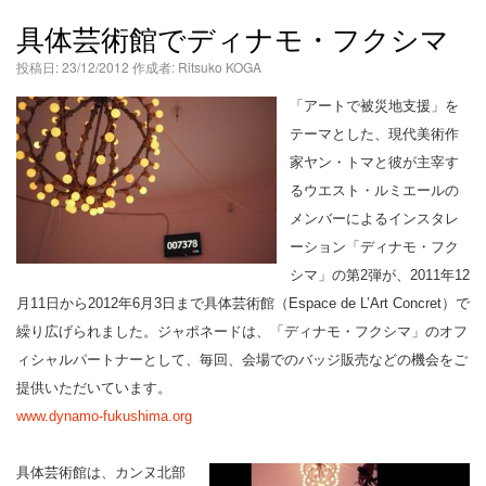
語
具体芸術館でディナモ・フクシマ
投稿日:
23/12/2012
作成者:
Ritsuko KOGA
「アートで被災地支援」を
テーマとした、現代美術作
家ヤン・トマと彼が主宰す
るウエスト・ルミエールの
メンバーによるインスタレ
ーション「ディナモ・フク
シマ」の第2弾が、2011年12
月11日から2012年6月3日まで具体芸術館（Espace de L’Art Concret）で
繰り広げられました。ジャポネードは、「ディナモ・フクシマ」のオフ
ィシャルパートナーとして、毎回、会場でのバッジ販売などの機会をご
提供いただいています。
www.dynamo-fukushima.org
具体芸術館は、カンヌ北部