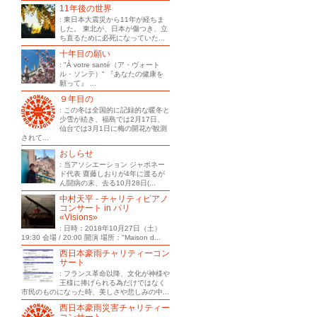
11年後の世界
: 東日本大震災から11年が経ちま
した。 東北が、日本が傷つき、立
ち直るために必死になっていた...
十年目の願い
: "À votre santé（ア・ヴォート
ル・ソンテ）" 『あなたの健康を
願って』 ...
９年目の
: この冬は全国的に記録的な暖冬と
少雪が続き、福島では2月17日、
仙台では3月1日に梅の開花が観測
されて...
おしらせ
: 当アソシエーション ジャポネー
ド代表 齋藤しおりが4年に渡るが
ん闘病の末、去る10月28日(...
中村天平 - チャリティピアノ
コンサート in パリ
«Visions»
: 日時：2018年10月27日（土）
19:30 会場 / 20:00 開演 場所："Maison d...
西日本豪雨チャリティーコン
サート
: フランス革命以降、文化が神様や
王様に捧げられる為だけではなく
市民のものになった時、美しさや悲しみの中...
西日本豪雨災害チャリティー