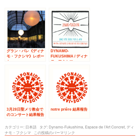
グラン・パレ《ディナ
DYNAMO-
モ・フクシマ》レポー
FUKUSHIMA / ディナ
ト
モ・フクシマ
3月28日聖メリ教会で
notre prière 結果報告
のコンサート結果報告
カテゴリー:
日本語
タグ:
Dynamo-Fukushima
,
Espace de l'Art Concret
,
ディ
ナモ・フクシマ
この投稿のパーマリンク