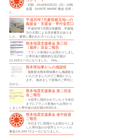
コンサート
: 日時 : 2018年9月2日（日）15時
会場 : SAINTE MARIE 教会 住所 :
7...
平成30年7月豪雨被災地への
義援金・支援金・寄付金窓口
: 平成30年7月西日本豪雨、中国地
方の大雨による洪水被災がありま
した。 被害に遭われた方々に心よりお...
熊本地震支援募金 第三回
（最終）送金ご報告
: フランス各地からお預かりしまし
た寄付金の最終的な合計額が
11,419ユーロになりました。 Volu...
熊本県知事からの感謝状
: 蒲島郁夫熊本県知事から感謝状を
いただきましたのでご報告いたし
ます。 改めまして皆様のご寄付に
心から...
熊本地震支援募金 第二回送
金ご報告
: 小切手に同封されていたメモ本日
までにフランス各地からお預かり
しました寄付金の合計額が8355.6...
熊本地震支援募金 途中経過
ご報告
: 今日までに皆様からお預かりしま
した寄付金の小切手とイベントの
募金が4,349.72ユーロになりました...