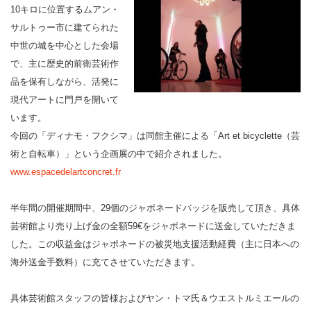
10キロに位置するムアン・
サルトゥー市に建てられた
中世の城を中心とした会場
で、主に歴史的前衛芸術作
品を保有しながら、活発に
現代アートに門戸を開いて
います。
今回の「ディナモ・フクシマ」は同館主催による「Art et bicyclette（芸
術と自転車）」という企画展の中で紹介されました。
www.espacedelartconcret.fr
半年間の開催期間中、29個のジャポネードバッジを販売して頂き、具体
芸術館より売り上げ金の全額59€をジャポネードに送金していただきま
した。この収益金はジャポネードの被災地支援活動経費（主に日本への
海外送金手数料）に充てさせていただきます。
具体芸術館スタッフの皆様およびヤン・トマ氏＆ウエストルミエールの