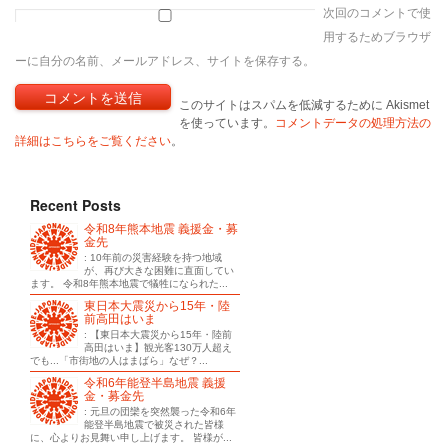
次回のコメントで使
用するためブラウザ
ーに自分の名前、メールアドレス、サイトを保存する。
このサイトはスパムを低減するために Akismet
を使っています。
コメントデータの処理方法の
詳細はこちらをご覧ください
。
Recent Posts
令和8年熊本地震 義援金・募
金先
: 10年前の災害経験を持つ地域
が、再び大きな困難に直面してい
ます。 令和8年熊本地震で犠牲になられた...
東日本大震災から15年・陸
前高田はいま
: 【東日本大震災から15年・陸前
高田はいま】観光客130万人超え
でも...「市街地の人はまばら」なぜ？...
令和6年能登半島地震 義援
金・募金先
: 元旦の団欒を突然襲った令和6年
能登半島地震で被災された皆様
に、心よりお見舞い申し上げます。 皆様が...