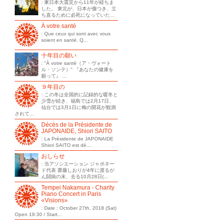
: 東日本大震災から11年が経ちま
した。 東北が、日本が傷つき、立
ち直るために必死になっていた...
À votre santé
: Que ceux qui sont avec vous
soient en santé. Q...
十年目の願い
: "À votre santé（ア・ヴォート
ル・ソンテ）" 『あなたの健康を
願って』 ...
９年目の
: この冬は全国的に記録的な暖冬と
少雪が続き、福島では2月17日、
仙台では3月1日に梅の開花が観測
されて...
Décès de la Présidente de
JAPONAIDE, Shiori SAITO
: La Présidente de JAPONAIDE
Shiori SAITO est dé...
おしらせ
: 当アソシエーション ジャポネー
ド代表 齋藤しおりが4年に渡るが
ん闘病の末、去る10月28日(...
Tempei Nakamura - Charity
Piano Concert in Paris
«Visions»
: Date : October 27th, 2018 (Sat)
Open 19:30 / Start...