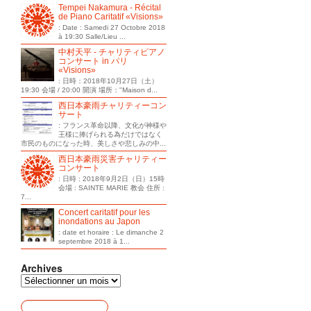
Tempei Nakamura - Récital
de Piano Caritatif «Visions»
: Date : Samedi 27 Octobre 2018
à 19:30 Salle/Lieu ...
中村天平 - チャリティピアノ
コンサート in パリ
«Visions»
: 日時：2018年10月27日（土）
19:30 会場 / 20:00 開演 場所："Maison d...
西日本豪雨チャリティーコン
サート
: フランス革命以降、文化が神様や
王様に捧げられる為だけではなく
市民のものになった時、美しさや悲しみの中...
西日本豪雨災害チャリティー
コンサート
: 日時 : 2018年9月2日（日）15時
会場 : SAINTE MARIE 教会 住所 :
7...
Concert caritatif pour les
inondations au Japon
: date et horaire : Le dimanche 2
septembre 2018 à 1...
Archives