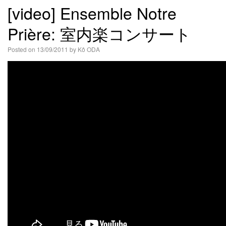
[video] Ensemble Notre
語
Prière: 室内楽コンサート
Posted on
13/09/2011
by
Kô ODA