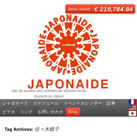
€ 219,784.94
dons réunis :
JAPONAIDE
site de soutien des victimes de séismes et du
tsunami au Japon
ジャポネード
スケジュール
イベントカレンダー
記事
Fren
ビデオ
リンク
お問い合わせ
Blog
Engl
日本
Tag Archives:
佐々木郷子