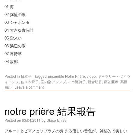
01 海
02 揺籃の歌
03 シャボン玉
04 大きな古時計
05 蛍来い
06 浜辺の歌
07 宵待草
08 故郷
Posted in
日本語
|
Tagged
Ensemble Notre Prière
,
video
,
ギャラリー・ヴィヴ
ィエンヌ
,
佐々木郷子
,
室内楽アンンブル
,
市瀬詩子
,
新倉明香
,
藤谷亜希
,
髙橋
由起
|
Leave a comment
notre prière 結果報告
Posted on
03/04/2011
by
Utaco Ichise
フルートとピアノとソプラノの奏で る優しい音色が、神秘的で美しい