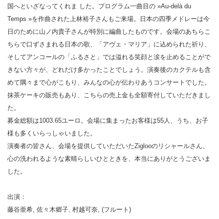
国へといざなってくれま した。プログラム一曲目の »Au-delà du
Temps »を作曲された上林裕子さんもご来場。日本の四季メドレーは今
日のために山ノ内貴子さんが特別に編曲したものです。会場のあちらこ
ちらで口ずさまれる日本の歌、「アヴェ・マリア」に込められた祈り、
そしてアンコールの「ふるさと」では溢れる笑顔と涙を止めることがで
きない方々が、どれだけ多かったことでしょう。演奏後のカクテルも含
めて隅々まで心がこもり、みんなの心が伝わりあうコンサートでした。
抹茶ケーキの販売もあり、こちらの売上金も全額寄付していただきまし
た。
募金総額は1003.65ユーロ。会場に集まったお客様は55人、うち、お子
様も多くいらっしゃいました。
演奏者の皆さん、会場を提供していただいたZiglooのリシャールさん、
心の洗われるような素晴らしいひとときを、本当にありがとうございま
した。
出演：
藤谷亜希, 佐々木郷子, 村越可奈, (フルート)