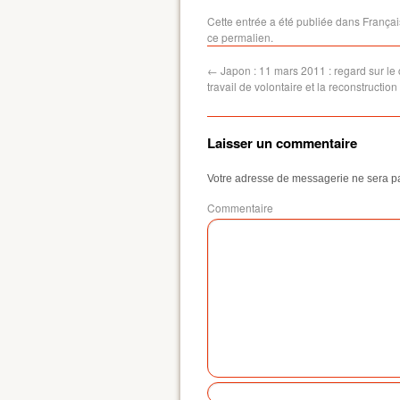
cataclysme, le
travail de v
travail de volontaire
Cette entrée a été publiée dans
Françai
et la recons
et la reconstruction
ce permalien
.
du pays #8
du pays #5
←
Japon : 11 mars 2011 : regard sur le 
travail de volontaire et la reconstructio
Laisser un commentaire
Votre adresse de messagerie ne sera p
Commentaire