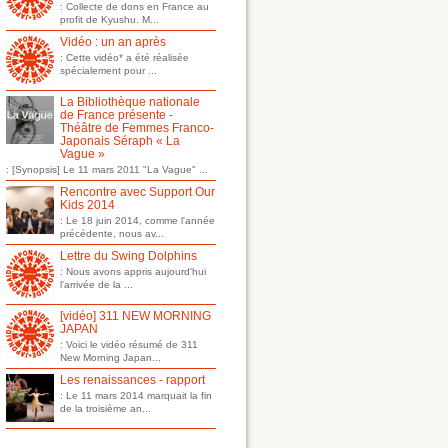
: Collecte de dons en France au
profit de Kyushu. M...
Vidéo : un an après
: Cette vidéo* a été réalisée
spécialement pour ...
La Bibliothèque nationale
de France présente -
Théâtre de Femmes Franco-
Japonais Séraph « La
Vague »
: [Synopsis] Le 11 mars 2011 "La Vague" ...
Rencontre avec Support Our
Kids 2014
: Le 18 juin 2014, comme l'année
précédente, nous av...
Lettre du Swing Dolphins
: Nous avons appris aujourd'hui
l'arrivée de la ...
[vidéo] 311 NEW MORNING
JAPAN
: Voici le vidéo résumé de 311
New Morning Japan...
Les renaissances - rapport
: Le 11 mars 2014 marquait la fin
de la troisième an...