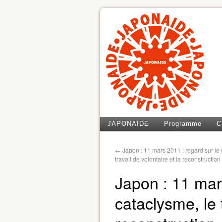
JAPONAIDE
Programme
C
←
Japon : 11 mars 2011 : regard sur le 
travail de volontaire et la reconstructio
Japon : 11 mar
cataclysme, le t