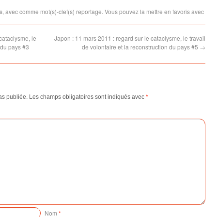
cataclysme, le
cataclysme, le
olontaire
travail de volontaire
travail de volontaire
s
, avec comme mot(s)-clef(s)
reportage
. Vous pouvez la mettre en favoris avec
truction
et la reconstruction
et la reconstruction
du pays #9
du pays #1
cataclysme, le
Japon : 11 mars 2011 : regard sur le cataclysme, le travail
n du pays #3
de volontaire et la reconstruction du pays #5
→
as publiée.
Les champs obligatoires sont indiqués avec
*
Nom
*