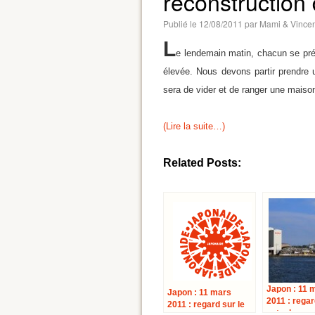
reconstruction
Publié le
12/08/2011
par
Mami & Vincen
L
e lendemain matin, chacun se pr
élevée. Nous devons partir prendre u
sera de vider et de ranger une mais
(Lire la suite…)
Related Posts:
Japon : 11 
Japon : 11 mars
2011 : regar
2011 : regard sur le
cataclysme,