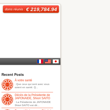
€ 219,784.94
dons réunis :
French
English
日本
Recent Posts
À votre santé
語
: Que ceux qui sont avec vous
soient en santé. Q...
Décès de la Présidente de
JAPONAIDE, Shiori SAITO
: La Présidente de JAPONAIDE
Shiori SAITO est dé...