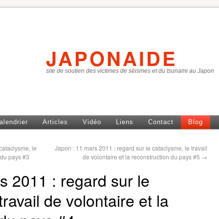
JAPONAIDE
site de soutien des victimes de séismes et du tsunami au Japon
alendrier
Articles
Vidéo
Liens
Contact
Blog
cataclysme, le
Japon : 11 mars 2011 : regard sur le cataclysme, le travail
n du pays #3
de volontaire et la reconstruction du pays #5
→
s 2011 : regard sur le
ravail de volontaire et la