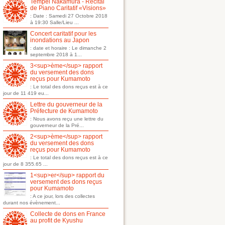
Tempei Nakamura - Récital
de Piano Caritatif «Visions»
: Date : Samedi 27 Octobre 2018
à 19:30 Salle/Lieu ...
Concert caritatif pour les
inondations au Japon
: date et horaire : Le dimanche 2
septembre 2018 à 1...
3<sup>ème</sup> rapport
du versement des dons
reçus pour Kumamoto
: Le total des dons reçus est à ce
jour de 11 419 eu...
Lettre du gouverneur de la
Préfecture de Kumamoto
: Nous avons reçu une lettre du
gouverneur de la Pré...
2<sup>ème</sup> rapport
du versement des dons
reçus pour Kumamoto
: Le total des dons reçus est à ce
jour de 8 355.65 ...
1<sup>er</sup> rapport du
versement des dons reçus
pour Kumamoto
: A ce jour, lors des collectes
durant nos évènement...
Collecte de dons en France
au profit de Kyushu