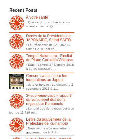
Recent Posts
À votre santé
: Que ceux qui sont avec vous
soient en santé. Q...
Décès de la Présidente de
JAPONAIDE, Shiori SAITO
: La Présidente de JAPONAIDE
Shiori SAITO est dé...
Tempei Nakamura - Récital
de Piano Caritatif «Visions»
: Date : Samedi 27 Octobre 2018
à 19:30 Salle/Lieu ...
Concert caritatif pour les
inondations au Japon
: date et horaire : Le dimanche 2
septembre 2018 à 1...
3<sup>ème</sup> rapport
du versement des dons
reçus pour Kumamoto
: Le total des dons reçus est à ce
jour de 11 419 eu...
Lettre du gouverneur de la
Préfecture de Kumamoto
: Nous avons reçu une lettre du
gouverneur de la Pré...