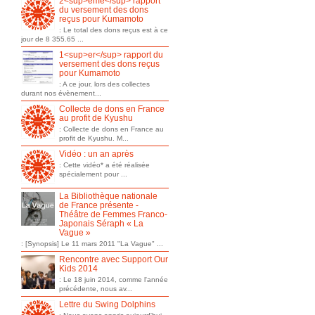
2<sup>ème</sup> rapport
du versement des dons
reçus pour Kumamoto
: Le total des dons reçus est à ce
jour de 8 355.65 ...
1<sup>er</sup> rapport du
versement des dons reçus
pour Kumamoto
: A ce jour, lors des collectes
durant nos évènement...
Collecte de dons en France
au profit de Kyushu
: Collecte de dons en France au
profit de Kyushu. M...
Vidéo : un an après
: Cette vidéo* a été réalisée
spécialement pour ...
La Bibliothèque nationale
de France présente -
Théâtre de Femmes Franco-
Japonais Séraph « La
Vague »
: [Synopsis] Le 11 mars 2011 "La Vague" ...
Rencontre avec Support Our
Kids 2014
: Le 18 juin 2014, comme l'année
précédente, nous av...
Lettre du Swing Dolphins