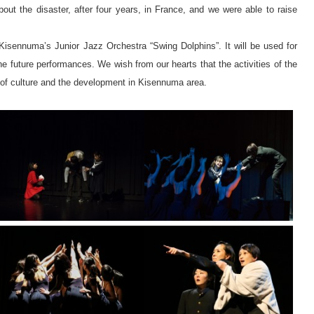
bout the disaster, after four years, in France, and we were able to raise
 Kisennuma’s Junior Jazz Orchestra “Swing Dolphins”. It will be used for
the future performances. We wish from our hearts that the activities of the
l of culture and the development in Kisennuma area.