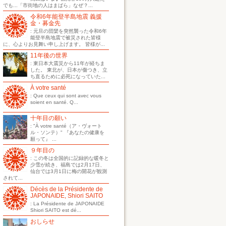
でも...「市街地の人はまばら」なぜ？...
令和6年能登半島地震 義援
金・募金先
: 元旦の団欒を突然襲った令和6年
能登半島地震で被災された皆様
に、心よりお見舞い申し上げます。 皆様が...
11年後の世界
: 東日本大震災から11年が経ちま
した。 東北が、日本が傷つき、立
ち直るために必死になっていた...
À votre santé
: Que ceux qui sont avec vous
soient en santé. Q...
十年目の願い
: "À votre santé（ア・ヴォート
ル・ソンテ）" 『あなたの健康を
願って』 ...
９年目の
: この冬は全国的に記録的な暖冬と
少雪が続き、福島では2月17日、
仙台では3月1日に梅の開花が観測
されて...
Décès de la Présidente de
JAPONAIDE, Shiori SAITO
: La Présidente de JAPONAIDE
Shiori SAITO est dé...
おしらせ