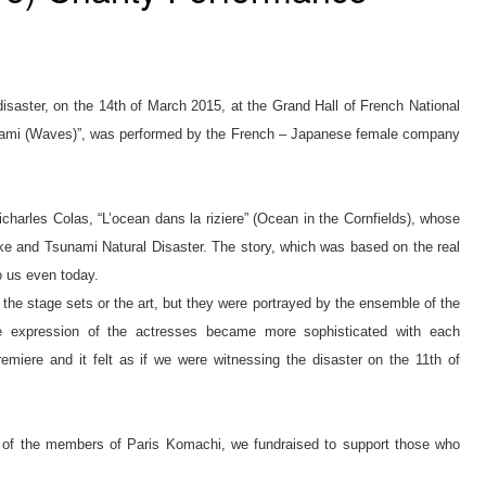
disaster, on the 14th of March 2015, at the Grand Hall of French National
– Nami (Waves)”, was performed by the French – Japanese female company
harles Colas, “L’ocean dans la riziere” (Ocean in the Cornfields), whose
 and Tsunami Natural Disaster. The story, which was based on the real
o us even today.
the stage sets or the art, but they were portrayed by the ensemble of the
e expression of the actresses became more sophisticated with each
emiere and it felt as if we were witnessing the disaster on the 11th of
p of the members of Paris Komachi, we fundraised to support those who