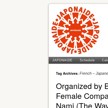
JAPONAIDE
Schedule
Cal
Tag Archives:
French – Japan
Organized by 
Female Compan
Nami (The Wav