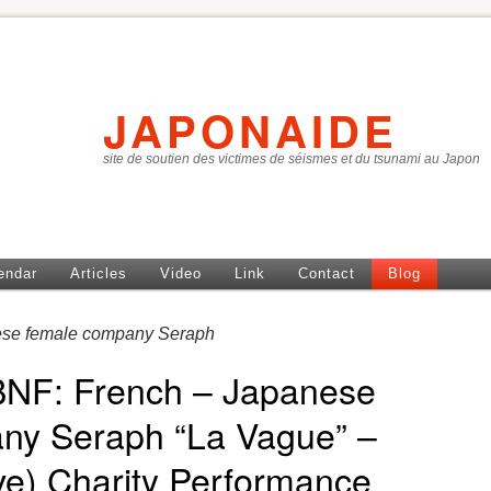
JAPONAIDE
site de soutien des victimes de séismes et du tsunami au Japon
endar
Articles
Video
Link
Contact
Blog
ese female company Seraph
BNF: French – Japanese
y Seraph “La Vague” –
e) Charity Performance