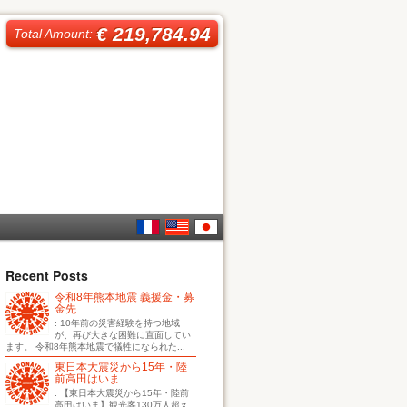
€ 219,784.94
Total Amount:
French
English
日本
Recent Posts
令和8年熊本地震 義援金・募
語
金先
: 10年前の災害経験を持つ地域
が、再び大きな困難に直面してい
ます。 令和8年熊本地震で犠牲になられた...
東日本大震災から15年・陸
前高田はいま
: 【東日本大震災から15年・陸前
高田はいま】観光客130万人超え