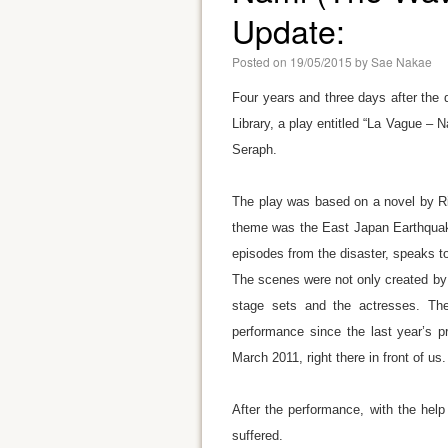
Update:
Posted on
19/05/2015
by
Sae Nakae
Four years and three days after the 
Library, a play entitled “La Vague 
Seraph.
The play was based on a novel by Ric
theme was the East Japan Earthquake
episodes from the disaster, speaks t
The scenes were not only created by 
stage sets and the actresses. Th
performance since the last year’s pr
March 2011, right there in front of us.
After the performance, with the hel
suffered.