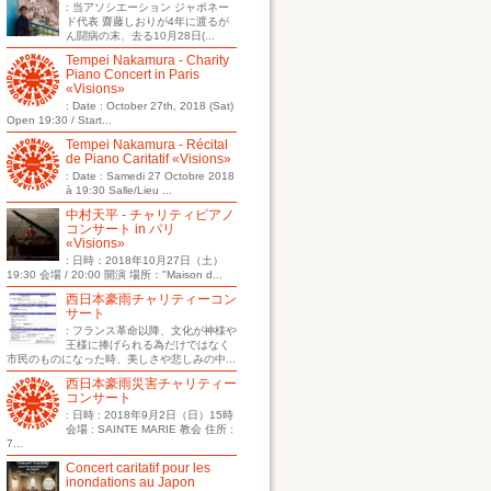
: 当アソシエーション ジャポネー
ド代表 齋藤しおりが4年に渡るが
ん闘病の末、去る10月28日(...
Tempei Nakamura - Charity
Piano Concert in Paris
«Visions»
: Date : October 27th, 2018 (Sat)
Open 19:30 / Start...
Tempei Nakamura - Récital
de Piano Caritatif «Visions»
: Date : Samedi 27 Octobre 2018
à 19:30 Salle/Lieu ...
中村天平 - チャリティピアノ
コンサート in パリ
«Visions»
: 日時：2018年10月27日（土）
19:30 会場 / 20:00 開演 場所："Maison d...
西日本豪雨チャリティーコン
サート
: フランス革命以降、文化が神様や
王様に捧げられる為だけではなく
市民のものになった時、美しさや悲しみの中...
西日本豪雨災害チャリティー
コンサート
: 日時 : 2018年9月2日（日）15時
会場 : SAINTE MARIE 教会 住所 :
7...
Concert caritatif pour les
inondations au Japon