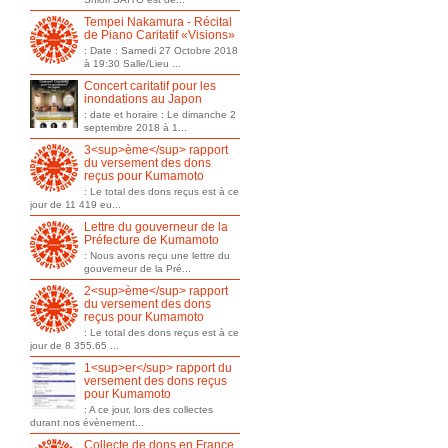
Tempei Nakamura - Récital
de Piano Caritatif «Visions»
: Date : Samedi 27 Octobre 2018
à 19:30 Salle/Lieu ...
Concert caritatif pour les
inondations au Japon
: date et horaire : Le dimanche 2
septembre 2018 à 1...
3<sup>ème</sup> rapport
du versement des dons
reçus pour Kumamoto
: Le total des dons reçus est à ce
jour de 11 419 eu...
Lettre du gouverneur de la
Préfecture de Kumamoto
: Nous avons reçu une lettre du
gouverneur de la Pré...
2<sup>ème</sup> rapport
du versement des dons
reçus pour Kumamoto
: Le total des dons reçus est à ce
jour de 8 355.65 ...
1<sup>er</sup> rapport du
versement des dons reçus
pour Kumamoto
: A ce jour, lors des collectes
durant nos évènement...
Collecte de dons en France