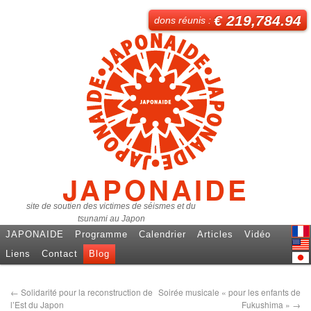
€ 219,784.94
dons réunis :
JAPONAIDE
site de soutien des victimes de séismes et du
tsunami au Japon
JAPONAIDE
Programme
Calendrier
Articles
Vidéo
Fren
Liens
Contact
Blog
Engl
日本
←
Solidarité pour la reconstruction de
Soirée musicale « pour les enfants de
l’Est du Japon
Fukushima »
→