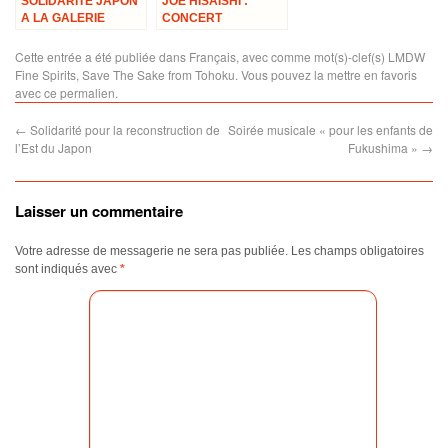
SOLIDARITE JAPON
JOE HISAISHI :
A LA GALERIE
CONCERT
VIVIENNE, les 18 et
CARITATIF EN
19 Juin 2011
FAVEUR DU JAPON
Cette entrée a été publiée dans
Français
, avec comme mot(s)-clef(s)
LMDW
TOUS EN CHŒUR
Fine Spirits
,
Save The Sake from Tohoku
. Vous pouvez la mettre en favoris
avec
ce permalien
.
←
Solidarité pour la reconstruction de
Soirée musicale « pour les enfants de
l’Est du Japon
Fukushima »
→
Laisser un commentaire
Votre adresse de messagerie ne sera pas publiée.
Les champs obligatoires
sont indiqués avec
*