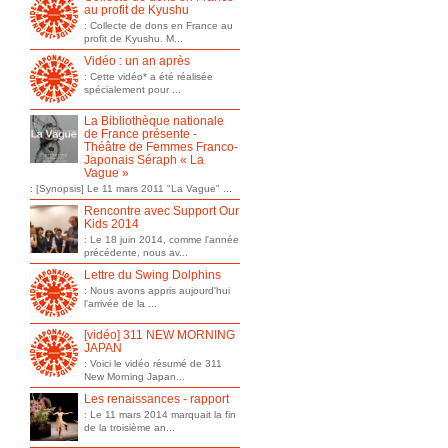
au profit de Kyushu
: Collecte de dons en France au
profit de Kyushu. M...
Vidéo : un an après
: Cette vidéo* a été réalisée
spécialement pour ...
La Bibliothèque nationale
de France présente -
Théâtre de Femmes Franco-
Japonais Séraph « La
Vague »
: [Synopsis] Le 11 mars 2011 "La Vague" ...
Rencontre avec Support Our
Kids 2014
: Le 18 juin 2014, comme l'année
précédente, nous av...
Lettre du Swing Dolphins
: Nous avons appris aujourd'hui
l'arrivée de la ...
[vidéo] 311 NEW MORNING
JAPAN
: Voici le vidéo résumé de 311
New Morning Japan...
Les renaissances - rapport
: Le 11 mars 2014 marquait la fin
de la troisième an...