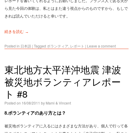
レポートを書いてくれるようにお願いしました。フランス人である夫か
ら見た今回の体験は、私とはまた違う視点からのものですから、もしで
きれば読んでいただけると幸いです。
続きを読む →
Posted in
日本語
|
Tagged
ボランティア
,
レポート
|
Leave a comment
東北地方太平洋沖地震 津波
被災地ボランティアレポー
ト #8
Posted on
16/08/2011
by
Mami & Vincent
8.ボランティアのあり方とは？
被災地ボランティアに入るにはさまざまな方法があり、個人で行って各