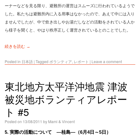
ーナーなどを見る限り、避難所の運営はスムーズに行われているようで
した。私たちは避難所内に入る用事はなかったので、あえて中には入り
ませんでしたが、中で炊き出しやお湯だしなどの活動をされている人か
ら様子を聞くと、やはり秩序正しく運営されているとのことでした。
続きを読む →
Posted in
日本語
|
Tagged
ボランティア
,
レポート
|
Leave a comment
東北地方太平洋沖地震 津波
被災地ボランティアレポー
ト #5
Posted on
13/08/2011
by
Mami & Vincent
5. 実際の活動について ―桂島―（6月4日～5日）