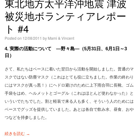
東北地方太平洋沖地震 津波
被災地ボランティアレポー
ト #4
Posted on
12/08/2011
by
Mami & Vincent
4. 実際の活動について ―野々島―（5月31日、6月1日～3
日）
さて、私たちはベースに着いた翌日から活動を開始しました。普通のマ
スクではない防塵マスク（これはとても役に立ちました。作業の終わり
にはマスクが真っ黒！）にヘドロ避けのために上下雨合羽に長靴、ゴム
手袋をはめ、ヘルメットとゴーグル（これはほとんど使わなかった）と
いういでたちでした。割と軽装で来る人も多く、そういう人のためには
ベースでグッズを提供していました。あとは各自で飲み水、昼食、おや
つなどを持参しました。
続きを読む →