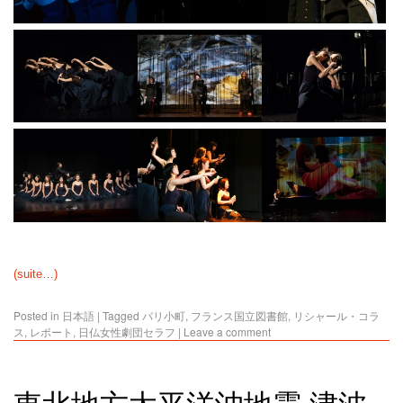
(suite…)
Posted in
日本語
|
Tagged
パリ小町
,
フランス国立図書館
,
リシャール・コラ
ス
,
レポート
,
日仏女性劇団セラフ
|
Leave a comment
東北地方太平洋沖地震 津波