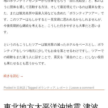
地のボランティアセンターから仕事をもらう「自己完結型」と、私のよ
うに団体を通して活動する方法、そして最近増えているのは週末を使っ
た、または観光名所や温泉入浴なども含めた「ボランティアツアー」で
す。このツアーはもしかすると一見安易に思われるかもしれませんが、
今後長期的な継続を考えると、こうした行きやすさも大事だと思いま
す。
というのもこうしたツアーは観光客の減ったホテルをベースとし、ボラ
ンティアをしつつ地元に少しでもお金を落とせるわけですし、ツアーで
の経験をまた違う人に話すことで、震災を「過去のこと」にしない役目
も果たせるとも思うからです。
続きを読む →
Posted in
日本語
|
Tagged
ボランティア
,
レポート
|
Leave a comment
東北地方太平洋沖地震 津波