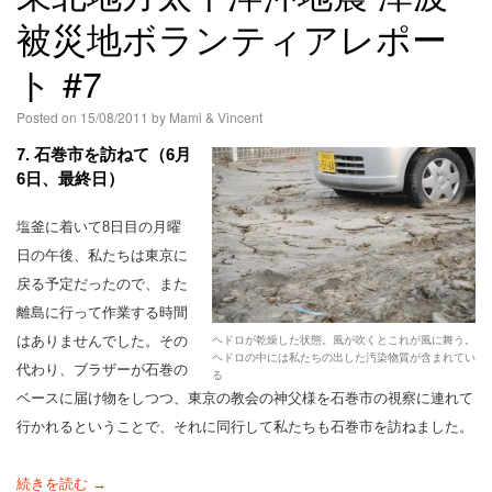
被災地ボランティアレポー
ト #7
Posted on
15/08/2011
by
Mami & Vincent
7. 石巻市を訪ねて（6月
6日、最終日）
塩釜に着いて8日目の月曜
日の午後、私たちは東京に
戻る予定だったので、また
離島に行って作業する時間
はありませんでした。その
ヘドロが乾燥した状態。風が吹くとこれが風に舞う。
ヘドロの中には私たちの出した汚染物質が含まれてい
代わり、ブラザーが石巻の
る
ベースに届け物をしつつ、東京の教会の神父様を石巻市の視察に連れて
行かれるということで、それに同行して私たちも石巻市を訪ねました。
続きを読む →