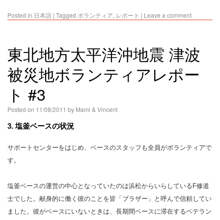
Posted in
日本語
|
Tagged
ボランティア
,
レポート
|
Leave a comment
東北地方太平洋沖地震 津波
被災地ボランティアレポー
ト #3
Posted on
11/08/2011
by
Mami & Vincent
3. 塩釜ベースの状況
サポートセンターをはじめ、ベースのスタッフも全員がボランティアで
す。
塩釜ベースの運営の中心となっていたのは浜松からいらしているF修道
士でした。献身的に働く彼のことを皆「ブラザー」と呼んで信頼してい
ました。彼がベースにいないときは、長期間ベースに滞在するベテラン