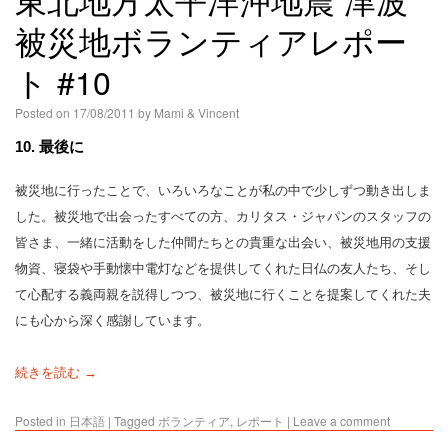
被災地ボランティアレポー
ト #10
Posted on
17/08/2011
by
Mami & Vincent
10. 最後に
被災地に行ったことで、いろいろなことが私の中で少しずつ動き出しま
した。被災地で出会ったすべての方、カリタス・ジャパンのスタッフの
皆さま、一緒に活動をした仲間たちとの貴重な出会い、被災地用の支援
物資、寝袋や手動懐中電灯などを提供してくれた日仏の友人たち、そし
て心配する義両親を説得しつつ、被災地に行くことを提案してくれた夫
にも心から深く感謝しています。
続きを読む →
Posted in
日本語
|
Tagged
ボランティア
,
レポート
|
Leave a comment