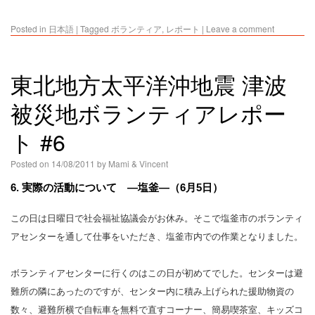
Posted in
日本語
|
Tagged
ボランティア
,
レポート
|
Leave a comment
東北地方太平洋沖地震 津波
被災地ボランティアレポー
ト #6
Posted on
14/08/2011
by
Mami & Vincent
6. 実際の活動について ―塩釜―（6月5日）
この日は日曜日で社会福祉協議会がお休み。そこで塩釜市のボランティ
アセンターを通して仕事をいただき、塩釜市内での作業となりました。
ボランティアセンターに行くのはこの日が初めてでした。センターは避
難所の隣にあったのですが、センター内に積み上げられた援助物資の
数々、避難所横で自転車を無料で直すコーナー、簡易喫茶室、キッズコ