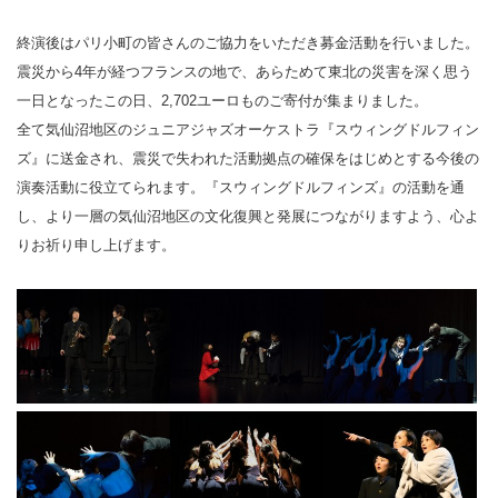
終演後はパリ小町の皆さんのご協力をいただき募金活動を行いました。
震災から4年が経つフランスの地で、あらためて東北の災害を深く思う
一日となったこの日、2,702ユーロものご寄付が集まりました。
全て気仙沼地区のジュニアジャズオーケストラ『スウィングドルフィン
ズ』に送金され、震災で失われた活動拠点の確保をはじめとする今後の
演奏活動に役立てられます。『スウィングドルフィンズ』の活動を通
し、より一層の気仙沼地区の文化復興と発展につながりますよう、心よ
りお祈り申し上げます。