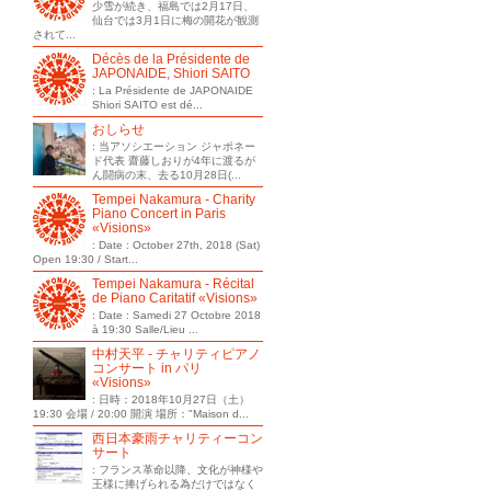
少雪が続き、福島では2月17日、
仙台では3月1日に梅の開花が観測
されて...
Décès de la Présidente de
JAPONAIDE, Shiori SAITO
: La Présidente de JAPONAIDE
Shiori SAITO est dé...
おしらせ
: 当アソシエーション ジャポネー
ド代表 齋藤しおりが4年に渡るが
ん闘病の末、去る10月28日(...
Tempei Nakamura - Charity
Piano Concert in Paris
«Visions»
: Date : October 27th, 2018 (Sat)
Open 19:30 / Start...
Tempei Nakamura - Récital
de Piano Caritatif «Visions»
: Date : Samedi 27 Octobre 2018
à 19:30 Salle/Lieu ...
中村天平 - チャリティピアノ
コンサート in パリ
«Visions»
: 日時：2018年10月27日（土）
19:30 会場 / 20:00 開演 場所："Maison d...
西日本豪雨チャリティーコン
サート
: フランス革命以降、文化が神様や
王様に捧げられる為だけではなく