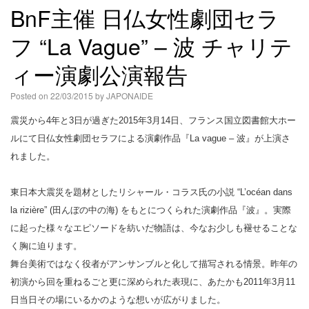
BnF主催 日仏女性劇団セラ
語
フ “La Vague” – 波 チャリテ
ィー演劇公演報告
Posted on
22/03/2015
by
JAPONAIDE
震災から4年と3日が過ぎた2015年3月14日、フランス国立図書館大ホー
ルにて日仏女性劇団セラフによる演劇作品『La vague – 波』が上演さ
れました。
東日本大震災を題材としたリシャール・コラス氏の小説 “L’océan dans
la rizière” (田んぼの中の海) をもとにつくられた演劇作品『波』。実際
に起った様々なエピソードを紡いだ物語は、今なお少しも褪せることな
く胸に迫ります。
舞台美術ではなく役者がアンサンブルと化して描写される情景。昨年の
初演から回を重ねるごと更に深められた表現に、あたかも2011年3月11
日当日その場にいるかのような想いが広がりました。