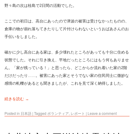
野々島の次は桂島で2日間の活動でした。
ここでの初日は、高台にあったので津波の被害は受けなかったものの、
倉庫の物が崩れ落ちてきたりして片付けられないというおばあさんのお
手伝いをしました。
確かに少し高台にある家は、多少壊れたところがあっても十分に住める
状態でした。それに引き換え、平地だったところにはもう何もありませ
ん。「家が残っている！」と思ったら、どこからか流れ着いた家の2階
だけだったり……。被害にあった家とそうでない家の住民同士に微妙な
感情の軋轢があるとも聞きましたが、これを見て深く納得しました。
続きを読む →
Posted in
日本語
|
Tagged
ボランティア
,
レポート
|
Leave a comment