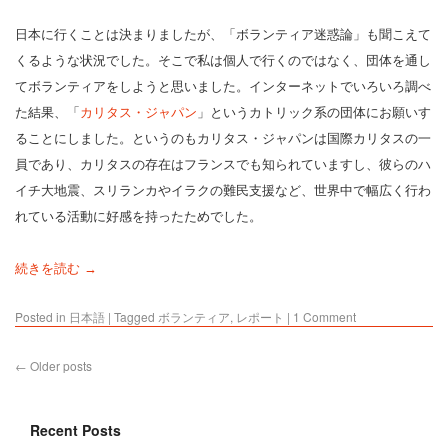
日本に行くことは決まりましたが、「ボランティア迷惑論」も聞こえて
くるような状況でした。そこで私は個人で行くのではなく、団体を通し
てボランティアをしようと思いました。インターネットでいろいろ調べ
た結果、「
カリタス・ジャパン
」というカトリック系の団体にお願いす
ることにしました。というのもカリタス・ジャパンは国際カリタスの一
員であり、カリタスの存在はフランスでも知られていますし、彼らのハ
イチ大地震、スリランカやイラクの難民支援など、世界中で幅広く行わ
れている活動に好感を持ったためでした。
続きを読む →
Posted in
日本語
|
Tagged
ボランティア
,
レポート
|
1 Comment
←
Older posts
Recent Posts