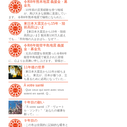
令和8年熊本地震 義援金・募
金先
: 10年前の災害経験を持つ地域
が、再び大きな困難に直面してい
ます。 令和8年熊本地震で犠牲になられた...
東日本大震災から15年・陸
前高田はいま
: 【東日本大震災から15年・陸前
高田はいま】観光客130万人超え
でも...「市街地の人はまばら」なぜ？...
令和6年能登半島地震 義援
金・募金先
: 元旦の団欒を突然襲った令和6年
能登半島地震で被災された皆様
に、心よりお見舞い申し上げます。 皆様が...
11年後の世界
: 東日本大震災から11年が経ちま
した。 東北が、日本が傷つき、立
ち直るために必死になっていた...
À votre santé
: Que ceux qui sont avec vous
soient en santé. Q...
十年目の願い
: "À votre santé（ア・ヴォート
ル・ソンテ）" 『あなたの健康を
願って』 ...
９年目の
: この冬は全国的に記録的な暖冬と