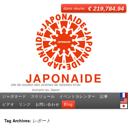
€ 219,784.94
dons réunis :
JAPONAIDE
site de soutien des victimes de séismes et du
tsunami au Japon
ジャポネード
スケジュール
イベントカレンダー
記事
Fren
ビデオ
リンク
お問い合わせ
Blog
Engl
日本
Tag Archives:
レポート