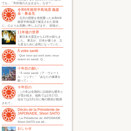
でも...「市街地の人はまばら」なぜ？...
令和6年能登半島地震 義援
金・募金先
: 元旦の団欒を突然襲った令和6年
能登半島地震で被災された皆様
に、心よりお見舞い申し上げます。 皆様が...
11年後の世界
: 東日本大震災から11年が経ちま
した。 東北が、日本が傷つき、立
ち直るために必死になっていた...
À votre santé
: Que ceux qui sont avec vous
soient en santé. Q...
十年目の願い
: "À votre santé（ア・ヴォート
ル・ソンテ）" 『あなたの健康を
願って』 ...
９年目の
: この冬は全国的に記録的な暖冬と
少雪が続き、福島では2月17日、
仙台では3月1日に梅の開花が観測
されて...
Décès de la Présidente de
JAPONAIDE, Shiori SAITO
: La Présidente de JAPONAIDE
Shiori SAITO est dé...
おしらせ