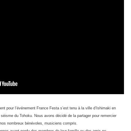
ent pour l’événement France Festa s’est tenu à la ville d’Ishimaki en
 séisme du Tohoku. Nous avons décidé de la partager pour remercier
 nos nombreux bénévoles, musiciens compris.
onnes ayant perdu des membres de leur famille ou des amis ne