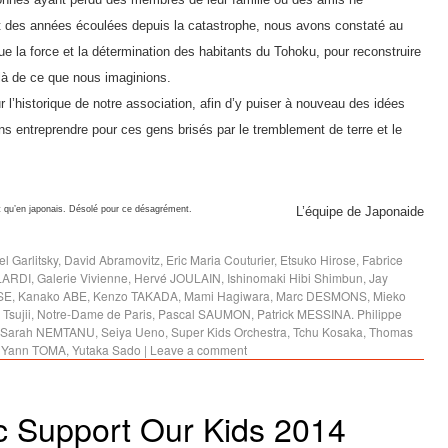
pit des années écoulées depuis la catastrophe, nous avons constaté au
e la force et la détermination des habitants du Tohoku, pour reconstruire
delà de ce que nous imaginions.
l’historique de notre association, afin d’y puiser à nouveau des idées
s entreprendre pour ces gens brisés par le tremblement de terre et le
 qu’en japonais. Désolé pour ce désagrément.
L’équipe de Japonaide
l Garlitsky
,
David Abramovitz
,
Eric Maria Couturier
,
Etsuko Hirose
,
Fabrice
LARDI
,
Galerie Vivienne
,
Hervé JOULAIN
,
Ishinomaki Hibi Shimbun
,
Jay
SE
,
Kanako ABE
,
Kenzo TAKADA
,
Mami Hagiwara
,
Marc DESMONS
,
Mieko
Tsujii
,
Notre-Dame de Paris
,
Pascal SAUMON
,
Patrick MESSINA. Philippe
Sarah NEMTANU
,
Seiya Ueno
,
Super Kids Orchestra
,
Tchu Kosaka
,
Thomas
,
Yann TOMA
,
Yutaka Sado
|
Leave a comment
c Support Our Kids 2014