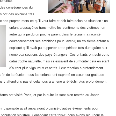
périence.
u des conséquences du
ls ont des opinions très
ses propres mots ce qu’il veut faire et doit faire selon sa situation :
un
enfant a essayé de transmettre les sentiments des victimes, un
autre qui a perdu un proche parent dans le tsunami a raconté
courageusement ses ambitions pour l’avenir, un troisième enfant a
expliqué qu’il avait pu supporter cette période très dure grâce aux
nombreux soutiens des pays étrangers. Ces enfants ont subi cette
catastrophe naturelle, mais ils essaient de surmonter cela en étant
d’autant plus vigoureux et actifs. Leur réaction a profondément
 fin de la réunion, tous les enfants ont exprimé en cœur leur gratitude
ous y attendions pas et cela nous a amené à réfléchir plus profondément.
ants ont visité Paris, et par la suite ils sont bien rentrés au Japon.
en, Japonaide avait auparavant organisé d’autres évènements pour
population sinistrée. Cependant cette fois-ci nous avons reçu pour la