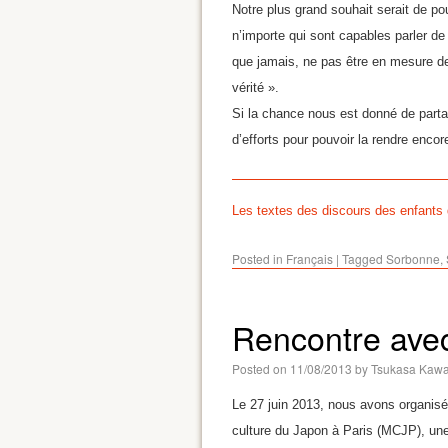
Notre plus grand souhait serait de po
n’importe qui sont capables parler de
que jamais, ne pas être en mesure de 
vérité ».
Si la chance nous est donné de part
d’efforts pour pouvoir la rendre encor
Les textes des discours des enfants
Posted in
Français
|
Tagged
Sorbonne
,
Rencontre ave
Posted on
11/08/2013
by
Tsukasa Kawa
Le 27 juin 2013, nous avons organisé
culture du Japon à Paris (MCJP), une