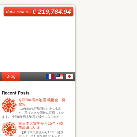
€ 219,784.94
dons réunis :
Blog
French
English
日本
Recent Posts
令和8年熊本地震 義援金・募
語
金先
: 10年前の災害経験を持つ地域
が、再び大きな困難に直面してい
ます。 令和8年熊本地震で犠牲になられた...
東日本大震災から15年・陸
前高田はいま
: 【東日本大震災から15年・陸前
高田はいま】観光客130万人超え