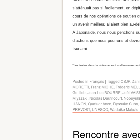
s’atténuait pas si facilement, en dé
cours de nos opérations de soutien qu
un avenir meilleur, allaient bien au-
A Japonaide, nous nous penchons sur 
d’actions que nous pourrons et devron
tsunami.
*Les textes dans la vidéo ne sont malheureusement
Posted in
Français
|
Tagged
CSJP
,
Danie
MORETTI
,
Franz MICHE
,
Frédéric MEL
Gottlieb
,
Jean-Luc BOURRE
,
Joël VAIS
Miyazaki
,
Nicolas Dautricourt
,
Nobuyuki 
HANON
,
Quatuor Voce
,
Ryosuke Suho
,
PREVOST
,
UNESCO
,
Wadaiko Makoto
Rencontre ave