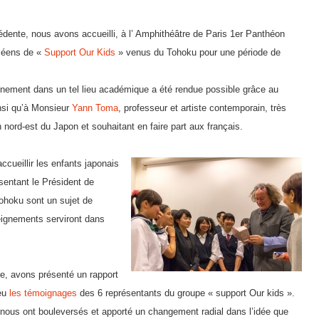
dente, nous avons accueilli, à l’ Amphithéâtre de Paris 1er Panthéon
ycéens de «
Support Our Kids
» venus du Tohoku pour une période de
vénement dans un tel lieu académique a été rendue possible grâce au
insi qu’à Monsieur
Yann Toma
, professeur et artiste contemporain, très
 nord-est du Japon et souhaitant en faire part aux français.
ccueillir les enfants japonais
sentant le Président de
Tohoku sont un sujet de
eignements serviront dans
de, avons présenté un rapport
 eu
les témoignages
des 6 représentants du groupe « support Our kids ».
nous ont bouleversés et apporté un changement radial dans l’idée que