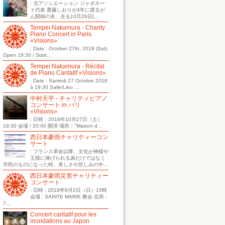
: 当アソシエーション ジャポネー
ド代表 齋藤しおりが4年に渡るが
ん闘病の末、去る10月28日(...
Tempei Nakamura - Charity
Piano Concert in Paris
«Visions»
: Date : October 27th, 2018 (Sat)
Open 19:30 / Start...
Tempei Nakamura - Récital
de Piano Caritatif «Visions»
: Date : Samedi 27 Octobre 2018
à 19:30 Salle/Lieu ...
中村天平 - チャリティピアノ
コンサート in パリ
«Visions»
: 日時：2018年10月27日（土）
19:30 会場 / 20:00 開演 場所："Maison d...
西日本豪雨チャリティーコン
サート
: フランス革命以降、文化が神様や
王様に捧げられる為だけではなく
市民のものになった時、美しさや悲しみの中...
西日本豪雨災害チャリティー
コンサート
: 日時 : 2018年9月2日（日）15時
会場 : SAINTE MARIE 教会 住所 :
7...
Concert caritatif pour les
inondations au Japon