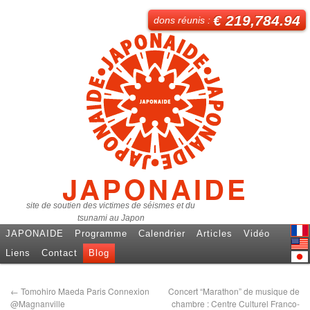
€ 219,784.94
dons réunis :
JAPONAIDE
site de soutien des victimes de séismes et du
tsunami au Japon
JAPONAIDE
Programme
Calendrier
Articles
Vidéo
Fren
Liens
Contact
Blog
Engl
日本
←
Tomohiro Maeda Paris Connexion
Concert “Marathon” de musique de
@Magnanville
chambre : Centre Culturel Franco-