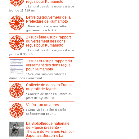
reçus pour Kumamoto
: Le total des dons reçus est à ce
jour de 11 419 eu...
Lettre du gouverneur de la
Préfecture de Kumamoto
: Nous avons reçu une lettre du
gouverneur de la Pré...
2<sup>ème</sup> rapport
du versement des dons
reçus pour Kumamoto
: Le total des dons reçus est à ce
jour de 8 355.65 ...
1<sup>er</sup> rapport du
versement des dons reçus
pour Kumamoto
: A ce jour, lors des collectes
durant nos évènement...
Collecte de dons en France
au profit de Kyushu
: Collecte de dons en France au
profit de Kyushu. M...
Vidéo : un an après
: Cette vidéo* a été réalisée
spécialement pour ...
La Bibliothèque nationale
de France présente -
Théâtre de Femmes Franco-
Japonais Séraph « La