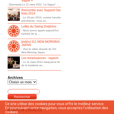
Vague »
: [Synopsis] Le 11 mars 2011 "La Vague" ...
Rencontre avec Support Our
Kids 2014
: Le 18 juin 2014, comme l'année
précédente, nous av...
Lettre du Swing Dolphins
: Nous avons appris aujourd'hui
l'arrivée de la ...
[vidéo] 311 NEW MORNING
JAPAN
: Voici le vidéo résumé de 311
New Morning Japan...
Les renaissances - rapport
: Le 11 mars 2014 marquait la fin
de la troisième an...
Archives
Ce site utilise des cookies pour vous offrir le meilleur service.
En poursuivant votre navigation, vous acceptez l’utilisation des
MENTION LEGALES
cookies.