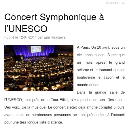
Japonais
→
語
Concert Symphonique à
l’UNESCO
Publié le
12/04/2011
par
Emi Hirasawa
A Paris. Un 10 avril, sous un
ciel sans nuage. A presque
un mois après le grand
séisme et le tsunami qui ont
bouleversé le Japon et le
monde entier.
Dans la grande salle de
l’UNESCO, tout près de la Tour Eiffel, s’est produit un son. Des sons.
Des voix. De la musique. Le concert s’était déjà affiché complet 3 jours
avant, mais de nombreuses personnes se sont présentées à l’accueil
pour une très longue liste d’attente.