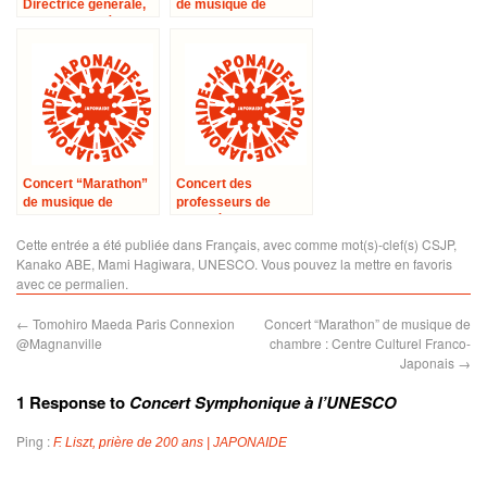
Directrice générale,
de musique de
Irina Bokova, à
chambre : Centre
l’occasion du
Culturel Franco-
Concert
Japonais
Symphonique pour le
Japon
Concert “Marathon”
Concert des
de musique de
professeurs de
chambre au
l’Académie de
Conservatoire de
musique française
Cette entrée a été publiée dans
Français
, avec comme mot(s)-clef(s)
CSJP
,
Paris
de Kyoto
Kanako ABE
,
Mami Hagiwara
,
UNESCO
. Vous pouvez la mettre en favoris
avec
ce permalien
.
←
Tomohiro Maeda Paris Connexion
Concert “Marathon” de musique de
@Magnanville
chambre : Centre Culturel Franco-
Japonais
→
1 Response to
Concert Symphonique à l’UNESCO
Ping :
F. Liszt, prière de 200 ans | JAPONAIDE